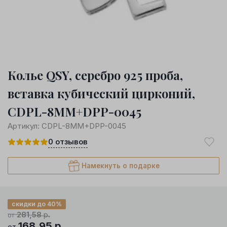
Колье QSY, серебро 925 проба,
вставка кубический цирконий,
CDPL-8MM+DPP-0045
Артикул:
CDPL-8MM+DPP-0045
0
отзывов
Намекнуть о подарке
скидки до 40%
281,58
р.
от
168,95
р.
от