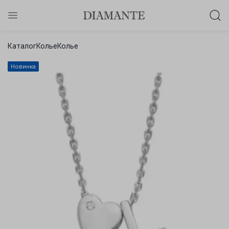
Баслет с бриллиантом в подарок!
Каталог
Колье
Колье
Осталось:
0
0
0
0
:
:
:
Новинка
дней
часов
минут
секунд
Хочу!