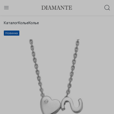
Баслет с бриллиантом в подарок!
Каталог
Колье
Колье
Осталось:
0
0
0
0
:
:
:
Новинка
дней
часов
минут
секунд
Хочу!