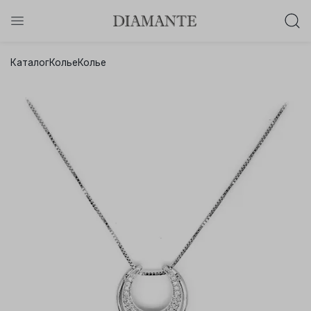
Баслет с бриллиантом в подарок!
Каталог
Колье
Колье
Осталось:
0
0
0
0
:
:
:
дней
часов
минут
секунд
Хочу!