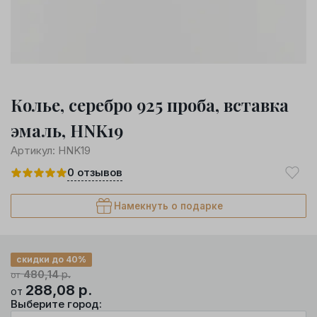
Колье, серебро 925 проба, вставка
эмаль, HNK19
Артикул:
HNK19
0
отзывов
Намекнуть о подарке
скидки до 40%
480,14
р.
от
288,08
р.
от
Выберите город: