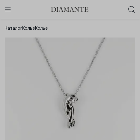
Баслет с бриллиантом в подарок!
Каталог
Колье
Колье
Осталось:
0
0
0
0
:
:
:
дней
часов
минут
секунд
Хочу!