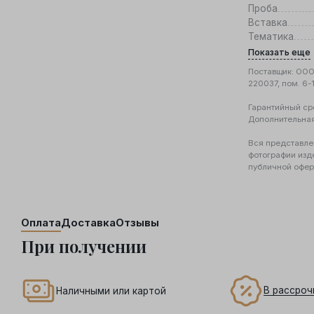
Проба
Вставка
Тематика
Показать еще
Поставщик: ООО 
220037, пом. 6-
Гарантийный ср
Дополнительна
Вся представле
фотографии изд
публичной офер
Оплата
Доставка
Отзывы
При получении
В рассроч
Наличными или картой