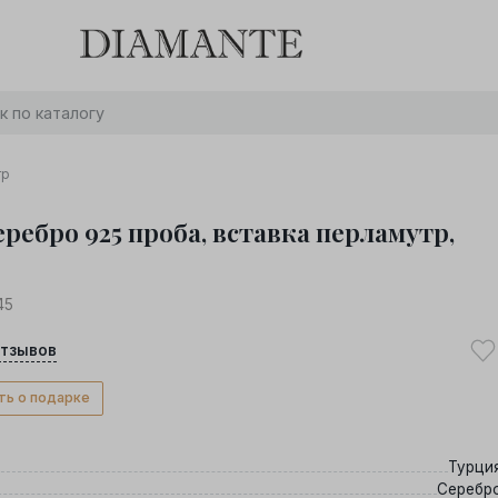
Баслет с бриллиантом в подарок! Осталось:
0
0
0
0
:
:
:
дней
часов
минут
секунд
Хочу!
тр
еребро 925 проба, вставка перламутр,
45
тзывов
ть о подарке
Турци
Серебр