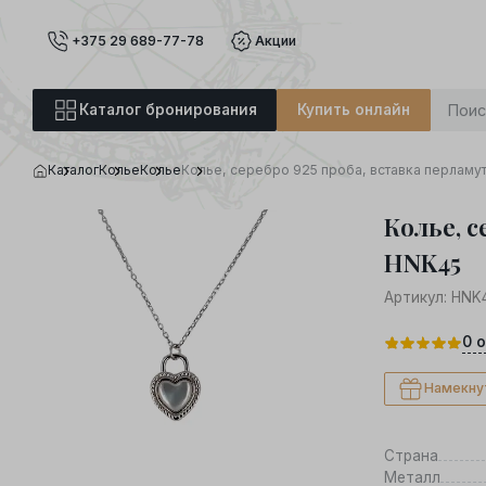
+375 29 689-77-78
Акции
Каталог бронирования
Купить онлайн
Каталог
Колье
Колье
Колье, серебро 925 проба, вставка перламу
Колье, с
HNK45
Артикул:
HNK
0
о
Намекну
Страна
Металл