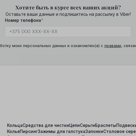
Хотите быть в курсе всех наших акций?
Оставьте ваши данные и подпишитесь на рассылку в Viber!
Номер телефона
*
ботку моих персональных данных и ознакомлен(а) с
правами
, связа
Кольца
Средства для чистки
Цепи
Серьги
Браслеты
Подвеск
Колье
Пирсинг
Зажимы для галстука
Запонки
Столовое сер
я