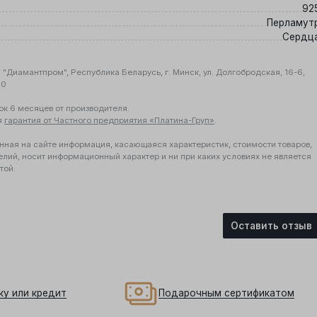
92
Перламут
Сердц
"Диамантпром", Республика Беларусь, г. Минск, ул. Долгобродская, 16-6,
10
ок 6 месяцев от производителя.
я
гарантия от Частного предприятия «Платина-Груп»
.
нная на сайте информация, касающаяся характеристик, стоимости товаров,
елий, носит информационный характер и ни при каких условиях не является
той.
Оставить отзыв
ку или кредит
Подарочным сертификатом