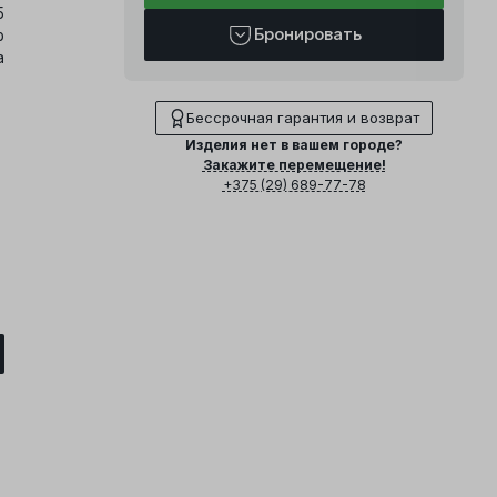
5
Бронировать
р
а
Бессрочная гарантия и возврат
Изделия нет в вашем городе?
Закажите перемещение!
+375 (29) 689-77-78