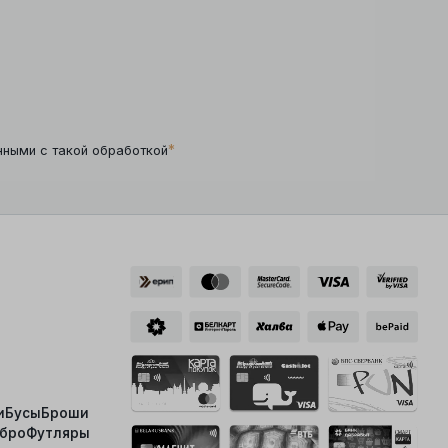
*
нными с такой обработкой
и
Бусы
Броши
ебро
Футляры