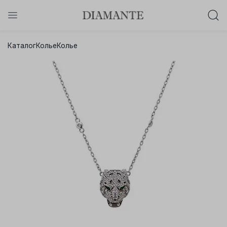
Баслет с бриллиантом в подарок!
Каталог
Колье
Колье
Осталось:
0
0
0
0
:
:
:
дней
часов
минут
секунд
Хочу!