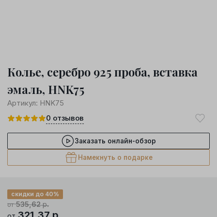
Колье, серебро 925 проба, вставка
эмаль, HNK75
Артикул:
HNK75
0
отзывов
Заказать онлайн-обзор
Намекнуть о подарке
скидки до 40%
535,62
р.
от
321,37
р.
от