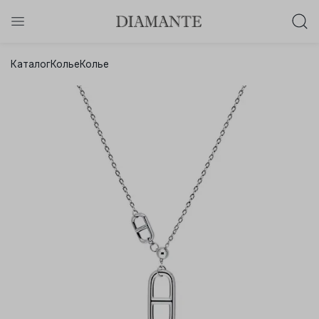
Баслет с бриллиантом в подарок!
Каталог
Колье
Колье
Осталось:
0
0
0
0
:
:
:
дней
часов
минут
секунд
Хочу!