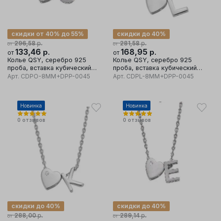
скидки от 40% до 55%
скидки до 40%
р.
р.
296,58
281,58
от
от
133,46
р.
168,95
р.
от
от
Колье QSY, серебро 925
Колье QSY, серебро 925
проба, вставка кубический
проба, вставка кубический
цирконий
цирконий
Арт.
CDPO-8MM+DPP-0045
Арт.
CDPL-8MM+DPP-0045
Новинка
Новинка
0
отзывов
0
отзывов
скидки до 40%
скидки до 40%
р.
р.
288,00
289,14
от
от