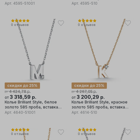
бриллиант
бриллиант
Арт.
4595-51001
Арт.
4595-510
0
отзывов
0
отзывов
скидки до 25%
скидки до 25%
р.
р.
4 424,78
4 267,05
от
от
3 318,59
р.
3 200,29
р.
от
от
Колье Brilliant Style, белое
Колье Brilliant Style, красное
золото 585 проба, вставка
золото 585 проба, вставка
бриллиант
бриллиант
Арт.
4640-51001
Арт.
4614-510
0
отзывов
0
отзывов