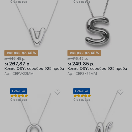
0
отзывов
0
отзывов
скидки до 40%
скидки до 40%
р.
р.
446,45
416,42
от
от
267,87
р.
249,85
р.
от
от
Колье QSY, серебро 925 проба
Колье QSY, серебро 925 проба
Арт.
CEFV-22MM
Арт.
CEFS-22MM
Новинка
Новинка
0
отзывов
0
отзывов