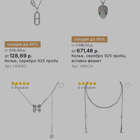
скидки до 40%
скидки до 40%
р.
1 119,14
от
р.
671,48
р.
214,49
от
от
128,69
р.
Колье, серебро 925 проба,
от
Колье, серебро 925 проба
вставка фианит
Арт.
HNK83
Арт.
HNK24
0
отзывов
0
отзывов