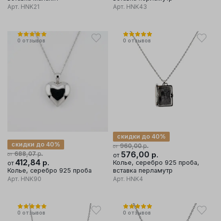
Арт.
HNK21
Арт.
HNK43
0
отзывов
0
отзывов
скидки до 40%
скидки до 40%
р.
960,00
от
р.
576,00
р.
688,07
от
от
412,84
р.
Колье, серебро 925 проба,
от
Колье, серебро 925 проба
вставка перламутр
Арт.
HNK90
Арт.
HNK4
0
отзывов
0
отзывов