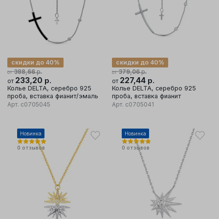
скидки до 40%
скидки до 40%
р.
р.
388,66
379,06
от
от
233,20
р.
227,44
р.
от
от
Колье DELTA, серебро 925
Колье DELTA, серебро 925
проба, вставка фианит/эмаль
проба, вставка фианит
Арт.
с0705045
Арт.
с0705041
Новинка
Новинка
0
отзывов
0
отзывов