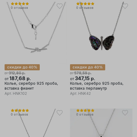
0
отзывов
0
отзывов
скидки до 40%
скидки до 40%
р.
р.
312,80
578,59
от
от
187,68
р.
347,15
р.
от
от
Колье, серебро 925 проба,
Колье, серебро 925 проба,
вставка фианит
вставка перламутр
Арт.
HNK102
Арт.
HNK42
0
отзывов
0
отзывов