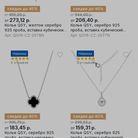
скидки до 40%
скидки до 40%
р.
р.
455,20
344,00
от
от
273,12
р.
206,40
р.
от
от
Колье QSY, желтое серебро
Колье QSY, серебро 925
925 проба, вставка кубический
проба, вставка кубический
цирконий
цирконий
Арт.
QG16-CZ-2978N
Арт.
QG16-CZ-2977N
Новинка
Новинка
0
отзывов
0
отзывов
скидки до 40%
скидки до 40%
р.
р.
305,75
265,52
от
от
183,45
р.
159,31
р.
от
от
Колье QSY, серебро 925
Колье QSY, серебро 925
проба, вставка керамика
проба, вставка кубический