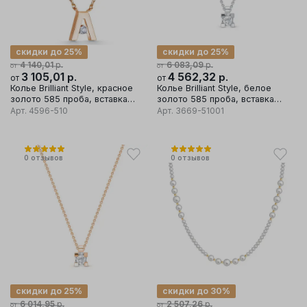
скидки до 25%
скидки до 25%
р.
р.
4 140,01
6 083,09
от
от
3 105,01
р.
4 562,32
р.
от
от
Колье Brilliant Style, красное
Колье Brilliant Style, белое
золото 585 проба, вставка
золото 585 проба, вставка
бриллиант
бриллиант
Арт.
4596-510
Арт.
3669-51001
0
отзывов
0
отзывов
скидки до 25%
скидки до 30%
р.
р.
6 014,95
2 507,26
от
от