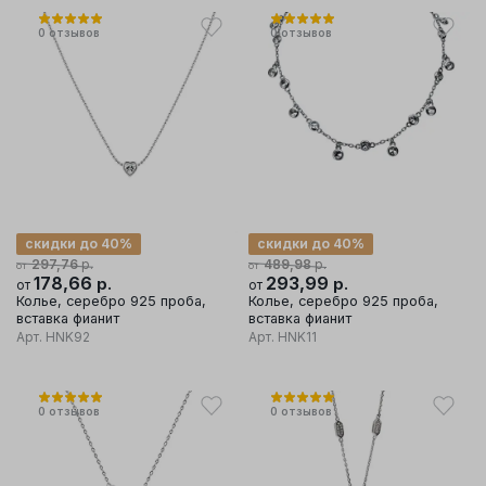
0
отзывов
0
отзывов
скидки до 40%
скидки до 40%
р.
р.
297,76
489,98
от
от
178,66
р.
293,99
р.
от
от
Колье, серебро 925 проба,
Колье, серебро 925 проба,
вставка фианит
вставка фианит
Арт.
HNK92
Арт.
HNK11
0
отзывов
0
отзывов