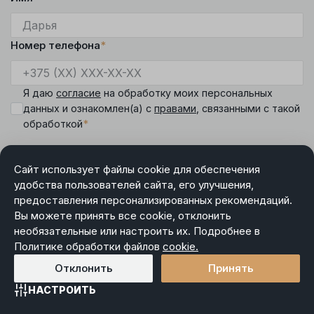
Номер телефона
*
Я даю
согласие
на обработку моих персональных
данных и ознакомлен(а) с
правами
, связанными с такой
*
обработкой
Сайт использует файлы cookie для обеспечения
удобства пользователей сайта, его улучшения,
предоставления персонализированных рекомендаций.
DIAMANTE
Вы можете принять все cookie, отклонить
Режим работы менеджера интернет-магазина:
необязательные или настроить их. Подробнее в
пн-чт 9.00-18.00, пт 9.00-17.00, сб-вс выходной.
Политике обработки файлов
cookie.
Номер контактного телефона продавца (для обращений
покупателей интернет-магазина), а также лица
Отклонить
Принять
уполномоченного продавцом рассматривать обращения
покупателей интернет-магазина
:
+375 (17) 360-36-90
.
НАСТРОИТЬ
Контактный номер телефона управления защиты прав
Главная
Каталог
Избранное
Корзина
Войти
потребителей Партизанского района:
+375 (17) 360-10-94