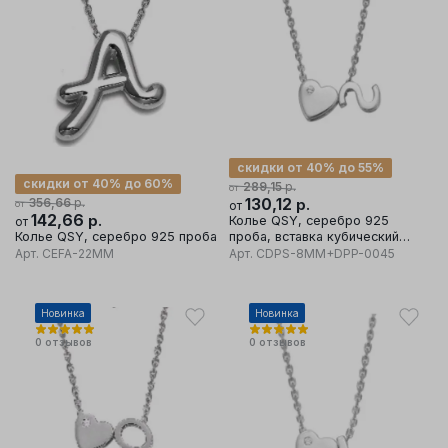
скидки от 40% до 55%
скидки от 40% до 60%
р.
289,15
от
р.
130,12
р.
356,66
от
от
142,66
р.
Колье QSY, серебро 925
от
Колье QSY, серебро 925 проба
проба, вставка кубический
цирконий
Арт.
CEFA-22MM
Арт.
CDPS-8MM+DPP-0045
Новинка
Новинка
0
отзывов
0
отзывов