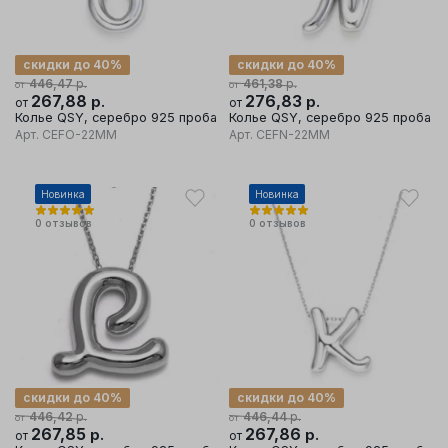
скидки до 40%
скидки до 40%
р.
р.
446,47
461,38
от
от
267,88
р.
276,83
р.
от
от
Колье QSY, серебро 925 проба
Колье QSY, серебро 925 проба
Арт.
CEFO-22MM
Арт.
CEFN-22MM
Новинка
Новинка
0
отзывов
0
отзывов
скидки до 40%
скидки до 40%
р.
р.
446,42
446,44
от
от
267,85
р.
267,86
р.
от
от