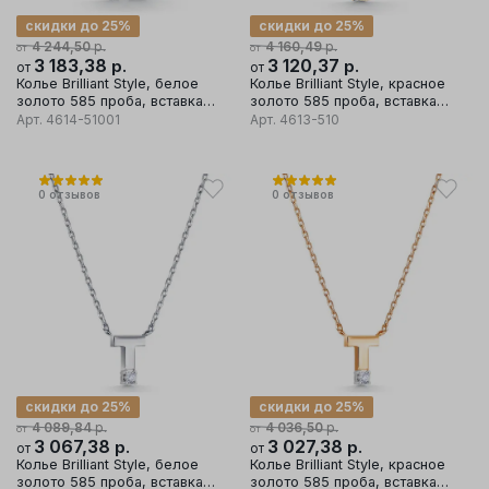
скидки до 25%
скидки до 25%
р.
р.
4 244,50
4 160,49
от
от
3 183,38
р.
3 120,37
р.
от
от
Колье Brilliant Style, белое
Колье Brilliant Style, красное
золото 585 проба, вставка
золото 585 проба, вставка
бриллиант
бриллиант
Арт.
4614-51001
Арт.
4613-510
0
отзывов
0
отзывов
скидки до 25%
скидки до 25%
р.
р.
4 089,84
4 036,50
от
от
3 067,38
р.
3 027,38
р.
от
от
Колье Brilliant Style, белое
Колье Brilliant Style, красное
золото 585 проба, вставка
золото 585 проба, вставка