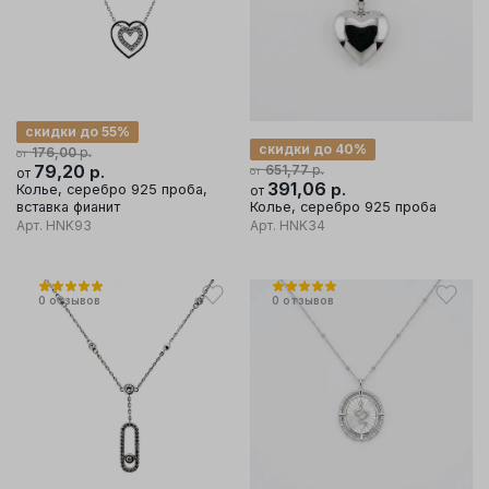
скидки до 55%
скидки до 40%
р.
176,00
от
79,20
р.
р.
651,77
от
от
391,06
р.
Колье, серебро 925 проба,
от
вставка фианит
Колье, серебро 925 проба
Арт.
HNK93
Арт.
HNK34
0
отзывов
0
отзывов