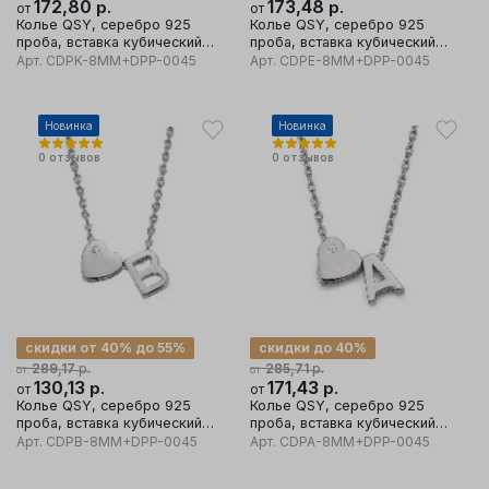
172,80
р.
173,48
р.
от
от
Колье QSY, серебро 925
Колье QSY, серебро 925
проба, вставка кубический
проба, вставка кубический
цирконий
цирконий
Арт.
CDPK-8MM+DPP-0045
Арт.
CDPE-8MM+DPP-0045
Новинка
Новинка
0
отзывов
0
отзывов
скидки от 40% до 55%
скидки до 40%
р.
р.
289,17
285,71
от
от
130,13
р.
171,43
р.
от
от
Колье QSY, серебро 925
Колье QSY, серебро 925
проба, вставка кубический
проба, вставка кубический
цирконий
цирконий
Арт.
CDPB-8MM+DPP-0045
Арт.
CDPA-8MM+DPP-0045