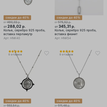
скидки до 40%
скидки до 40%
р.
р.
480,03
575,52
от
от
288,02
р.
345,31
р.
от
от
Колье, серебро 925 проба,
Колье, серебро 925 проба,
вставка перламутр
вставка фианит
Арт.
HNK40
Арт.
HNK54
0
отзывов
0
отзывов
скидки до 40%
скидки до 40%
р.
р.
553,54
511,46
от
от