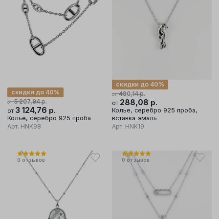
скидки до 40%
скидки до 40%
р.
480,14
от
р.
288,08
р.
5 207,94
от
от
3 124,76
р.
Колье, серебро 925 проба,
от
Колье, серебро 925 проба
вставка эмаль
Арт.
HNK98
Арт.
HNK19
0
отзывов
0
отзывов