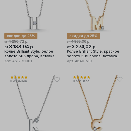
скидки до 25%
скидки до 25%
р.
р.
4 250,72
4 365,36
от
от
3 188,04
р.
3 274,02
р.
от
от
Колье Brilliant Style, белое
Колье Brilliant Style, красное
золото 585 проба, вставка
золото 585 проба, вставка
бриллиант
бриллиант
Арт.
4612-51001
Арт.
4640-510
0
отзывов
0
отзывов