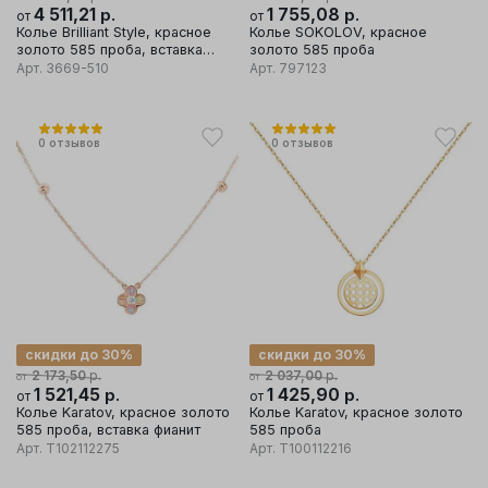
4 511,21
р.
1 755,08
р.
от
от
Колье Brilliant Style, красное
Колье SOKOLOV, красное
золото 585 проба, вставка
золото 585 проба
бриллиант
Арт.
3669-510
Арт.
797123
0
отзывов
0
отзывов
скидки до 30%
скидки до 30%
р.
р.
2 173,50
2 037,00
от
от
1 521,45
р.
1 425,90
р.
от
от
Колье Karatov, красное золото
Колье Karatov, красное золото
585 проба, вставка фианит
585 проба
Арт.
Т102112275
Арт.
Т100112216