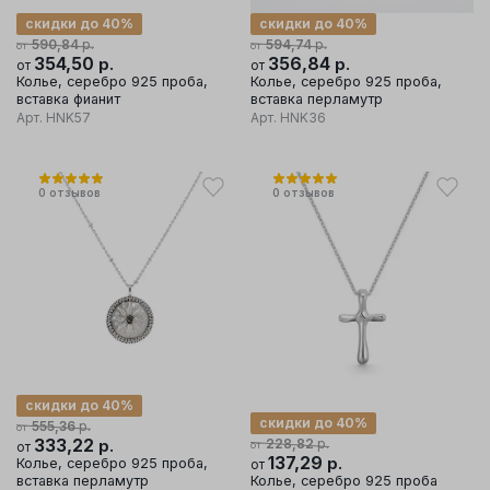
скидки до 40%
скидки до 40%
р.
р.
590,84
594,74
от
от
354,50
р.
356,84
р.
от
от
Колье, серебро 925 проба,
Колье, серебро 925 проба,
вставка фианит
вставка перламутр
Арт.
HNK57
Арт.
HNK36
0
отзывов
0
отзывов
скидки до 40%
скидки до 40%
р.
555,36
от
333,22
р.
р.
228,82
от
от
137,29
р.
Колье, серебро 925 проба,
от
вставка перламутр
Колье, серебро 925 проба