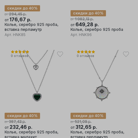
скидки до 40%
скидки до 40%
р.
294,45
от
176,67
р.
р.
1 082,13
от
от
649,28
р.
Колье, серебро 925 проба,
от
вставка перламутр
Колье, серебро 925 проба
Арт.
HNK85
Арт.
HNK96
0
отзывов
0
отзывов
скидки до 40%
скидки до 40%
р.
р.
387,43
521,09
от
от
232,46
р.
312,65
р.
от
от
Колье, серебро 925 проба,
Колье, серебро 925 проба,
вставка малахит
вставка перламутр