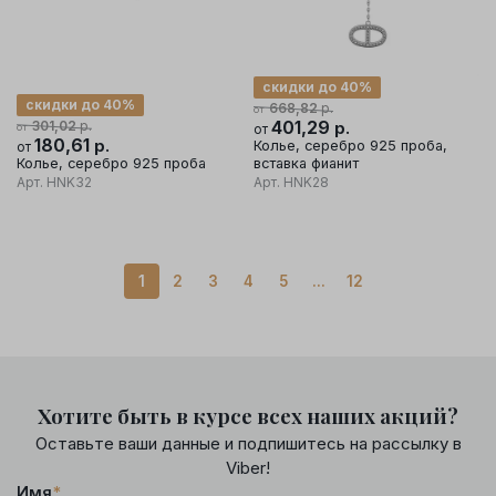
скидки до 40%
скидки до 40%
р.
668,82
от
р.
401,29
р.
301,02
от
от
180,61
р.
Колье, серебро 925 проба,
от
Колье, серебро 925 проба
вставка фианит
Арт.
HNK32
Арт.
HNK28
1
2
3
4
5
...
12
Хотите быть в курсе всех наших акций?
Оставьте ваши данные и подпишитесь на рассылку в
Viber!
Имя
*