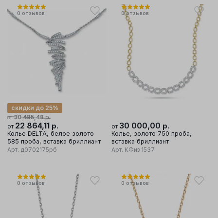
0
отзывов
0
отзывов
скидки до 25%
р.
30 485,48
от
22 864,11
р.
30 000,00
р.
от
от
Колье DELTA, белое золото
Колье, золото 750 проба,
585 проба, вставка бриллиант
вставка бриллиант
Арт.
д0702175рб
Арт.
КФиз 1537
0
отзывов
0
отзывов