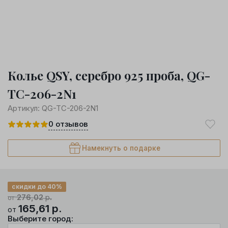
Колье QSY, серебро 925 проба, QG-
TC-206-2N1
Артикул:
QG-TC-206-2N1
0
отзывов
Намекнуть о подарке
скидки до 40%
276,02
р.
от
165,61
р.
от
Выберите город: