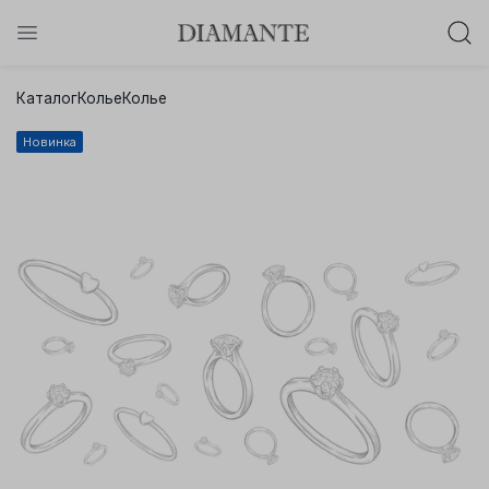
Баслет с бриллиантом в подарок!
Каталог
Колье
Колье
Осталось:
0
0
0
0
:
:
:
Новинка
дней
часов
минут
секунд
Хочу!