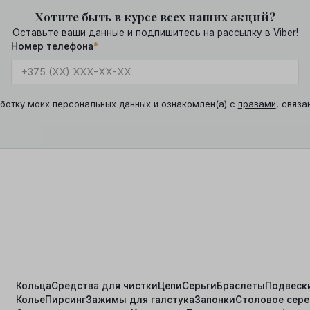
Хотите быть в курсе всех наших акций?
Оставьте ваши данные и подпишитесь на рассылку в Viber!
Номер телефона
*
ботку моих персональных данных и ознакомлен(а) с
правами
, связа
Кольца
Средства для чистки
Цепи
Серьги
Браслеты
Подвеск
Колье
Пирсинг
Зажимы для галстука
Запонки
Столовое сер
я