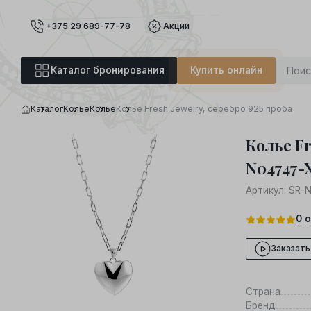
+375 29 689-77-78
Акции
Каталог бронирования
Купить онлайн
Каталог
Колье
Колье
Колье Fresh Jewelry, серебро 925 проба
Колье Fr
N04747-
Артикул:
SR-N
0
о
Заказать
Страна
Бренд