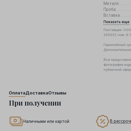
Металл
Проба
Вставка
Показать еще
Поставщик: ООО 
220037, пом. 6-
Гарантийный ср
Дополнительна
Вся представле
фотографии изд
публичной офер
Оплата
Доставка
Отзывы
При получении
В рассроч
Наличными или картой