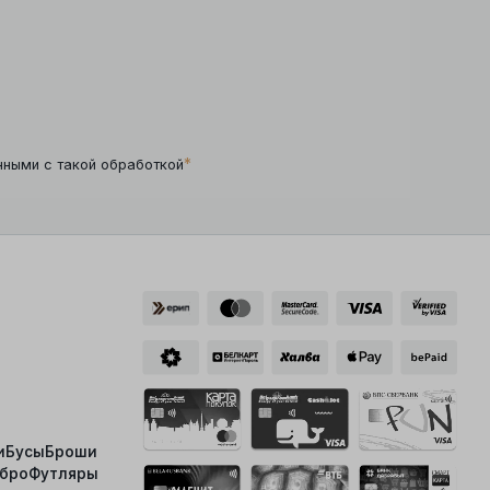
*
нными с такой обработкой
и
Бусы
Броши
ебро
Футляры