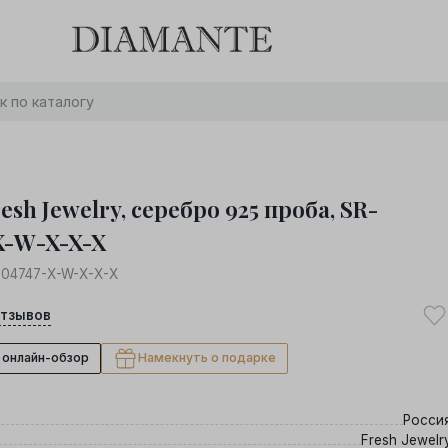
Баслет с бриллиантом в подарок! Осталось:
0
0
0
0
:
:
:
дней
часов
минут
секунд
Хочу!
esh Jewelry, серебро 925 проба, SR-
X-W-X-X-X
04747-X-W-X-X-X
тзывов
 онлайн-обзор
Намекнуть о подарке
Росси
Fresh Jewelr