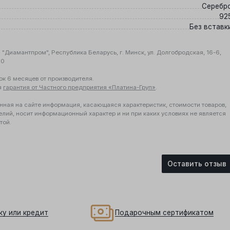
Серебр
92
Без вставк
"Диамантпром", Республика Беларусь, г. Минск, ул. Долгобродская, 16-6,
10
ок 6 месяцев от производителя.
я
гарантия от Частного предприятия «Платина-Груп»
.
нная на сайте информация, касающаяся характеристик, стоимости товаров,
елий, носит информационный характер и ни при каких условиях не является
той.
Оставить отзыв
ку или кредит
Подарочным сертификатом