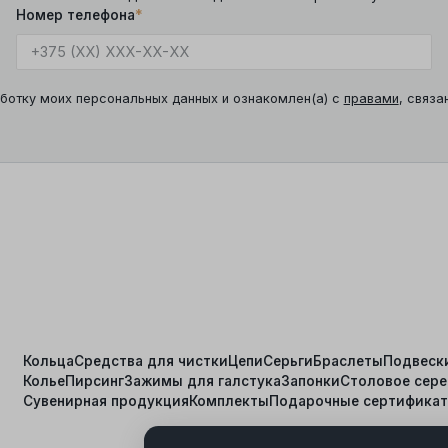
Номер телефона
*
ботку моих персональных данных и ознакомлен(а) с
правами
, связа
Кольца
Средства для чистки
Цепи
Серьги
Браслеты
Подвеск
Колье
Пирсинг
Зажимы для галстука
Запонки
Столовое сер
я
Сувенирная продукция
Комплекты
Подарочные сертифика