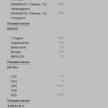
584
DIAMANTE, Гомель, ТЦ
«Мандарин»
595
DIAMANTE, Гомель, ТЦ
«Секрет»
Полный список
БРЕНД
926
7 Карат
679
Aquamarine
78
Bellissima
145
Berger
113
BIRYUZA
Полный список
ПРОБА
39
375
4
583
4570
585
2
750
3793
925
Полный список
ДЛЯ КОГО