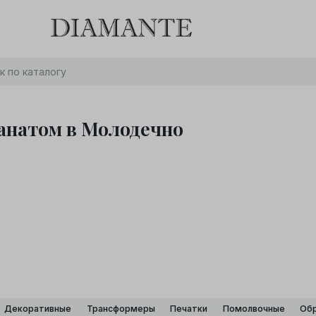
Баслет с бриллиантом в подарок! Осталось:
0
0
0
0
:
:
:
дней
часов
минут
секунд
Хочу!
ранатом в Молодечно
Декоративные
Трансформеры
Печатки
Помолвочные
Об