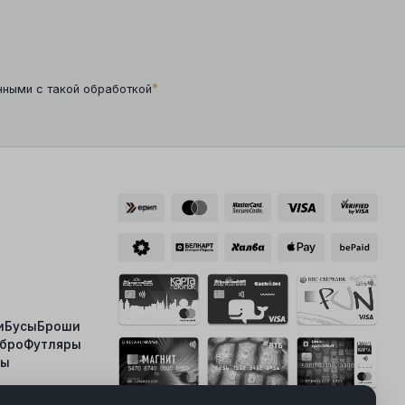
*
нными с такой обработкой
и
Бусы
Броши
ебро
Футляры
ты
Скачать приложение