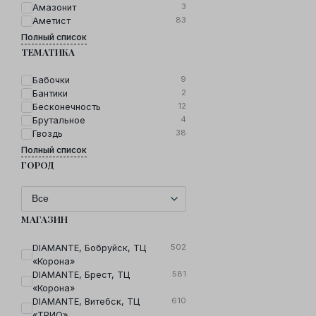
3
Амазонит
83
Аметист
Полный список
ТЕМАТИКА
9
Бабочки
2
Бантики
12
Бесконечность
4
Брутальное
38
Гвоздь
Полный список
ГОРОД
МАГАЗИН
502
DIAMANTE, Бобруйск, ТЦ
«Корона»
581
DIAMANTE, Брест, ТЦ
«Корона»
610
DIAMANTE, Витебск, ТЦ
«ТРИО»