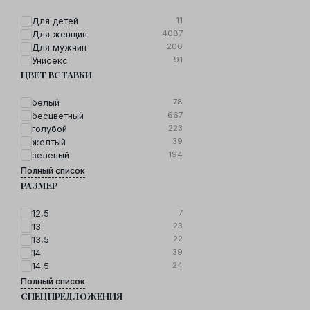
11
Для детей
4087
Для женщин
206
Для мужчин
91
Унисекс
ЦВЕТ ВСТАВКИ
78
белый
667
бесцветный
223
голубой
39
желтый
194
зеленый
Полный список
РАЗМЕР
7
12,5
23
13
22
13,5
39
14
24
14,5
Полный список
СПЕЦПРЕДЛОЖЕНИЯ