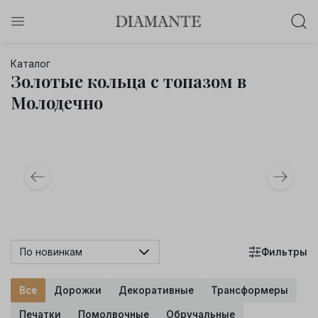
Баслет с бриллиантом в подарок!
Каталог
Осталось:
Золотые кольца с топазом в
0
0
0
0
:
:
:
Молодечно
дней
часов
минут
секунд
Хочу!
По новинкам
Фильтры
Все
Дорожки
Декоративные
Трансформеры
Печатки
Помолвочные
Обручальные