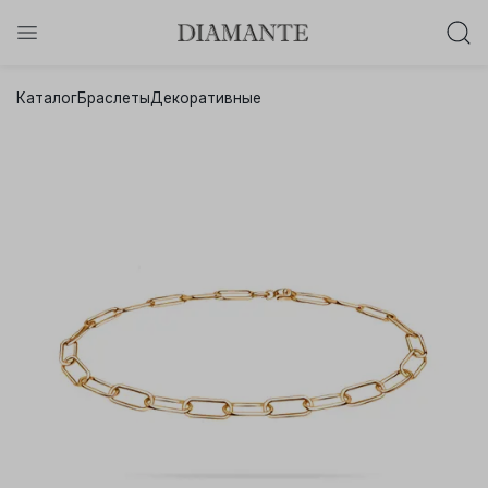
Баслет с бриллиантом в подарок!
Каталог
Браслеты
Декоративные
Осталось:
0
0
0
0
:
:
:
дней
часов
минут
секунд
Хочу!