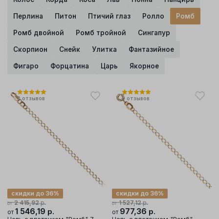
Перлина
Питон
Птичий глаз
Ролло
Ромб
Ромб двойной
Ромб тройной
Сингапур
Скорпион
Снейк
Улитка
Фантазийное
Фигаро
Форцатина
Царь
Якорное
0
отзывов
0
отзывов
скидки до 36%
скидки до 36%
р.
р.
2 415,92
1 527,12
от
от
1 546,19
р.
977,36
р.
от
от