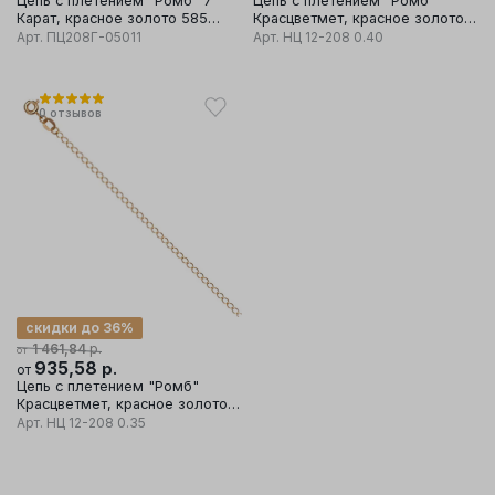
Цепь с плетением "Ромб" 7
Цепь с плетением "Ромб"
Карат, красное золото 585
Красцветмет, красное золото
проба
585 проба
Арт.
ПЦ208Г-05011
Арт.
НЦ 12-208 0.40
0
отзывов
скидки до 36%
р.
1 461,84
от
935,58
р.
от
Цепь с плетением "Ромб"
Красцветмет, красное золото
585 проба
Арт.
НЦ 12-208 0.35