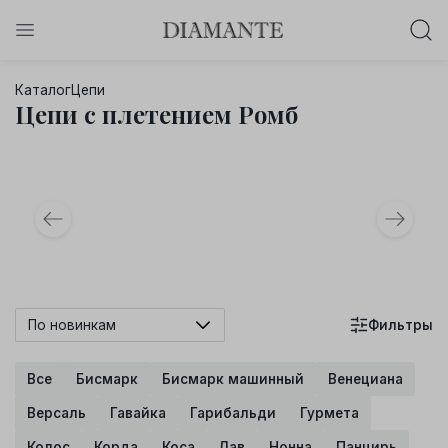
Баслет с бриллиантом в подарок!
Каталог
Цепи
Осталось:
Цепи с плетением Ромб
0
0
0
0
:
:
:
дней
часов
минут
секунд
Хочу!
По новинкам
Фильтры
Все
Бисмарк
Бисмарк машинный
Венециана
Версаль
Гавайка
Гарибальди
Гурмета
Колос
Корда
Коса
Лав
Нонна
Панцирь