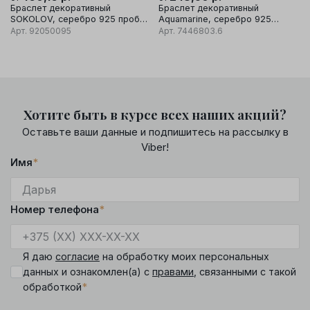
Браслет декоративный
Браслет декоративный
SOKOLOV, серебро 925 проба,
Aquamarine, серебро 925
вставка фианит/гранат
проба
Арт.
92050095
Арт.
7446803.6
Хотите быть в курсе всех наших акций?
Оставьте ваши данные и подпишитесь на рассылку в
Viber!
Имя
*
Номер телефона
*
Я даю
согласие
на обработку моих персональных
данных и ознакомлен(а) с
правами
, связанными с такой
*
обработкой