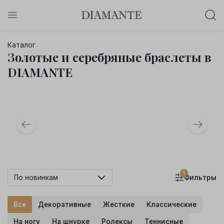
Баслет с бриллиантом в подарок!
Каталог
Осталось:
Золотые и серебряные браслеты в
0
0
0
0
:
:
:
DIAMANTE
дней
часов
минут
секунд
Хочу!
1
По новинкам
Фильтры
Все
Декоративные
Жесткие
Классические
На ногу
На шнурке
Ролексы
Теннисные