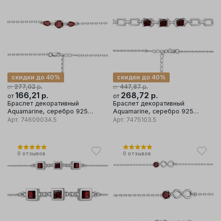
скидки до 40%
скидки до 40%
р.
р.
277,02
447,87
от
от
166,21
р.
268,72
р.
от
от
Браслет декоративный
Браслет декоративный
Aquamarine, серебро 925
Aquamarine, серебро 925
проба, вставка фианит
проба
Арт.
7460903А.5
Арт.
7475103.5
0
отзывов
0
отзывов