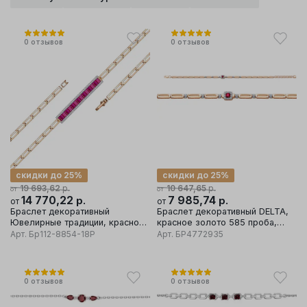
0
отзывов
0
отзывов
скидки до 25%
скидки до 25%
р.
р.
19 693,62
10 647,65
от
от
14 770,22
р.
7 985,74
р.
от
от
Браслет декоративный
Браслет декоративный DELTA,
Ювелирные традиции, красное
красное золото 585 проба,
золото 585 проба, вставка
вставка бриллиант/рубин
Арт.
Бр112-8854-18Р
Арт.
БР4772935
бриллиант
0
отзывов
0
отзывов