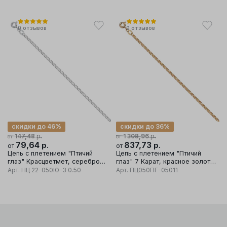
0
отзывов
0
отзывов
скидки до 46%
скидки до 36%
р.
р.
147,48
1 308,96
от
от
79,64
р.
837,73
р.
от
от
Цепь с плетением "Птичий
Цепь с плетением "Птичий
глаз" Красцветмет, серебро
глаз" 7 Карат, красное золото
925 проба
585 проба
Арт.
НЦ 22-050Ю-3 0.50
Арт.
ПЦ050ПГ-05011