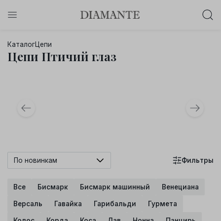
Баслет с бриллиантом в подарок!
Каталог
Цепи
Осталось:
Цепи Птичий глаз
0
0
0
0
:
:
:
дней
часов
минут
секунд
Хочу!
По новинкам
Фильтры
Все
Бисмарк
Бисмарк машинный
Венециана
Версаль
Гавайка
Гарибальди
Гурмета
Колос
Корда
Коса
Лав
Нонна
Панцирь