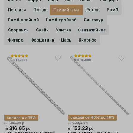
Перлина
Питон
Птичий глаз
Ролло
Ромб
Ромб двойной
Ромб тройной
Сингапур
Скорпион
Снейк
Улитка
Фантазийное
Фигаро
Форцатина
Царь
Якорное
0
отзывов
0
отзывов
скидки до 46%
скидки от 40% до 46%
р.
р.
586,39
283,76
от
от
316,65
р.
153,23
р.
от
от