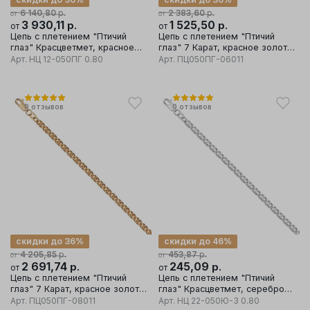
р.
р.
6 140,80
2 383,60
от
от
3 930,11
р.
1 525,50
р.
от
от
Цепь с плетением "Птичий
Цепь с плетением "Птичий
глаз" Красцветмет, красное
глаз" 7 Карат, красное золото
золото 585 проба
585 проба
Арт.
НЦ 12-050ПГ 0.80
Арт.
ПЦ050ПГ-06011
0
отзывов
0
отзывов
скидки до 36%
скидки до 46%
р.
р.
4 205,85
453,87
от
от
2 691,74
р.
245,09
р.
от
от
Цепь с плетением "Птичий
Цепь с плетением "Птичий
глаз" 7 Карат, красное золото
глаз" Красцветмет, серебро
585 проба
925 проба
Арт.
ПЦ050ПГ-08011
Арт.
НЦ 22-050Ю-3 0.80