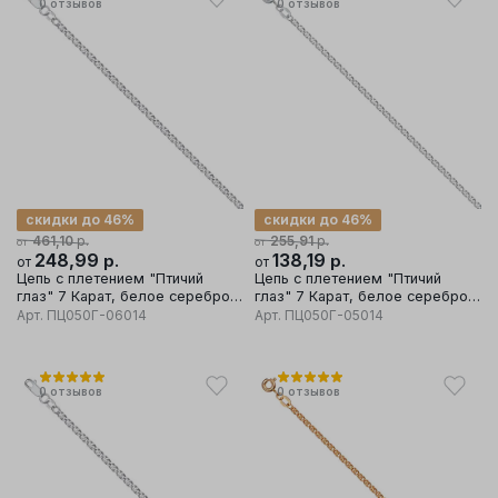
0
отзывов
0
отзывов
скидки до 46%
скидки до 46%
р.
р.
461,10
255,91
от
от
248,99
р.
138,19
р.
от
от
Цепь с плетением "Птичий
Цепь с плетением "Птичий
глаз" 7 Карат, белое серебро
глаз" 7 Карат, белое серебро
925 проба
925 проба
Арт.
ПЦ050Г-06014
Арт.
ПЦ050Г-05014
0
отзывов
0
отзывов