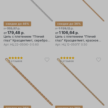
скидки до 46%
скидки до 36%
р.
р.
332,37
1 729,12
от
от
179,48
р.
1 106,64
р.
от
от
Цепь с плетением "Птичий
Цепь с плетением "Птичий
глаз" Красцветмет, серебро
глаз" Красцветмет, красное
925 проба
золото 585 проба
Арт.
НЦ 22-050Ю-3 0.60
Арт.
НЦ 12-050ПГ 0.50
0
отзывов
0
отзывов
скидки до 36%
скидки до 36%