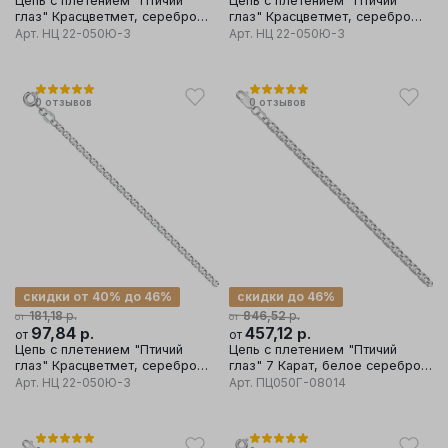
Цепь с плетением "Птичий
Цепь с плетением "Птичий
глаз" Красцветмет, серебро
глаз" Красцветмет, серебро
925 проба
925 проба
Арт.
НЦ 22-050Ю-3
Арт.
НЦ 22-050Ю-3
0
отзывов
0
отзывов
скидки от 40% до 46%
скидки до 46%
р.
р.
181,18
846,52
от
от
97,84
р.
457,12
р.
от
от
Цепь с плетением "Птичий
Цепь с плетением "Птичий
глаз" Красцветмет, серебро
глаз" 7 Карат, белое серебро
925 проба
925 проба
Арт.
НЦ 22-050Ю-3
Арт.
ПЦ050Г-08014