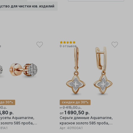
ство для чистки юв. изделий
в
0
отзывов
 до 30%
скидки до 30%
00
2 415,00
р.
р.
от
4,80
1 690,50
р.
р.
от
пусеты Aquamarine,
Серьги длинные Aquamarine,
 золото 585 проба,
красное золото 585 проба,
фианит
81А.1
вставка фианит
Арт.
401100А.1