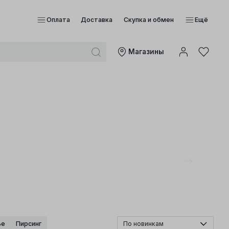
Оплата
Доставка
Скупка и обмен
Ещё
Mагазины
ье
Пирсинг
По новинкам