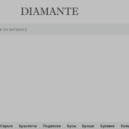
Баслет с бриллиантом в подарок! Осталось:
0
0
0
0
:
:
:
дней
часов
минут
секунд
Хочу!
Серьги
Браслеты
Подвески
Бусы
Броши
Булавки
Кол