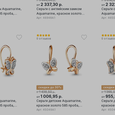
3 339,00
3 318,
р.
от
от
2 337,30
2 32
р.
от
от
 Aquamarine,
Серьги с английским замком
Серьги 
85 проба,
Aquamarine, красное золото
Aquamar
585 проба, вставка фианит
Арт.
46948А.1
585 проб
Арт.
4650
0
отзывов
0
отзыво
скидки до 30%
скидки
1 438,50
1 365,
р.
от
от
1 006,95
955
р.
от
от
quamarine,
Серьги детские Aquamarine,
Серьги 
85 проба,
красное золото 585 проба,
красное
вставка фианит
Арт.
45049А.1
вставка 
Арт.
4504