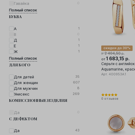
0
Гавайка
Полный список
БУКВА
1
А
0
В
1
Д
1
Е
скидки до 30%
1
Ж
2 404,50
р.
от
1 683,15
р.
Полный список
от
Серьги с английс
ДЛЯ КОГО
Aquamarine, крас
585 проба, вставк
Арт.
400953А.1
35
Для детей
607
Для женщин
8
Для мужчин
269
Унисекс
0
отзывов
КОМИССИОННЫЕ ИЗДЕЛИЯ
0
Да
С ДЕФЕКТОМ
43
Да