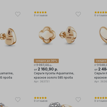
0
отзывов
0
отзыво
скидки до 30%
скидки
3 087,00
3 549,
р.
от
от
2 160,90
2 48
р.
от
от
uamarine,
Серьги пусеты Aquamarine,
Серьги 
85 проба
красное золото 585 проба
красное
Арт.
36373.1
Арт.
3636
0
отзывов
0
отзыво