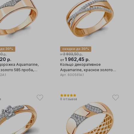
 до 30%
скидки до 30%
00
2 803,50
р.
р.
от
1,20
1 962,45
р.
р.
от
дорожка Aquamarine,
Кольцо декоративное
 золото 585 проба,
Aquamarine, красное золото
фианит
2А.1
585 проба, вставка фианит
Арт.
600561А.1
в
0
отзывов