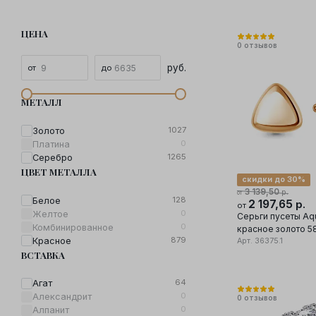
ЦЕНА
0
отзывов
руб.
МЕТАЛЛ
1027
Золото
0
Платина
1265
Серебро
ЦВЕТ МЕТАЛЛА
скидки до 30%
3 139,50
р.
от
128
Белое
2 197,65
р.
от
0
Желтое
Серьги пусеты Aq
0
Комбинированное
красное золото 5
879
Красное
Арт.
36375.1
ВСТАВКА
64
Агат
0
Александрит
0
отзывов
0
Алпанит