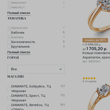
0
Амазонит
0
Аметист
Полный список
ТЕМАТИКА
0
Ангелочки
8
Бабочки
0
Бантики
скидки до 30%
6
Бесконечность
2 436,00
р.
от
2
Брутальное
1 705,20
р.
от
Полный список
Кольцо помолвоч
ГОРОД
Aquamarine, крас
585 проба, вставк
Арт.
68932А.1
МАГАЗИН
0
отзывов
127
DIAMANTE, Бобруйск, ТЦ
«Корона»
172
DIAMANTE, Брест, ТЦ
«Корона»
183
DIAMANTE, Витебск, ТЦ
«ТРИО»