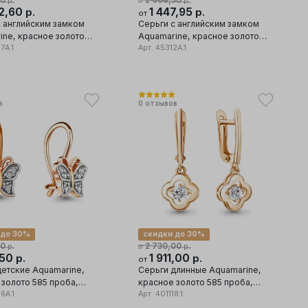
00
2 068,50
р.
р.
от
2,60
1 447,95
р.
р.
от
с английским замком
Серьги с английским замком
ine, красное золото
Aquamarine, красное золото
а, вставка фианит
7А.1
585 проба, вставка фианит
Арт.
45312А.1
в
0
отзывов
 до 30%
скидки до 30%
00
2 730,00
р.
р.
от
,50
1 911,00
р.
р.
от
детские Aquamarine,
Серьги длинные Aquamarine,
 золото 585 проба,
красное золото 585 проба,
фианит
6А.1
вставка фианит
Арт.
401118.1