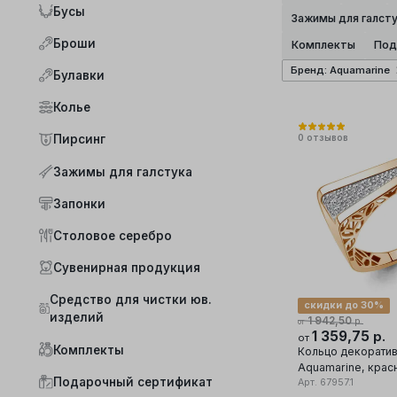
Бусы
Зажимы для галст
Броши
Комплекты
Под
Бренд
:
Aquamarine
Булавки
Колье
0
отзывов
Пирсинг
Зажимы для галстука
Запонки
Столовое серебро
Сувенирная продукция
Средство для чистки юв.
скидки до 30%
изделий
1 942,50
р.
от
1 359,75
р.
от
Комплекты
Кольцо декорати
Aquamarine, крас
Подарочный сертификат
585 проба, вставк
Арт.
67957.1