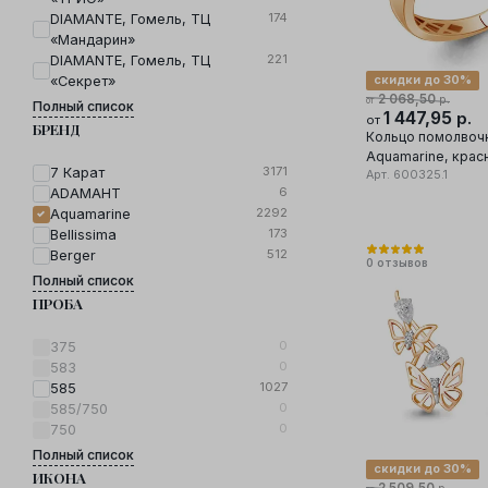
174
DIAMANTE, Гомель, ТЦ
«Мандарин»
221
DIAMANTE, Гомель, ТЦ
скидки до 30%
«Секрет»
2 068,50
р.
от
Полный список
1 447,95
р.
от
БРЕНД
Кольцо помолвоч
Aquamarine, крас
3171
7 Карат
585 проба, вставк
Арт.
600325.1
6
ADAMAHT
2292
Aquamarine
173
Bellissima
512
Berger
0
отзывов
Полный список
ПРОБА
0
375
0
583
1027
585
0
585/750
0
750
Полный список
скидки до 30%
ИКОНА