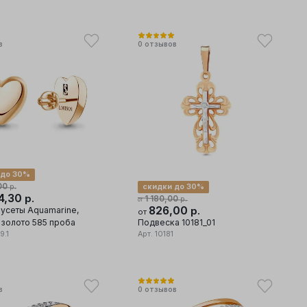
в
0
отзывов
 до 30%
00
р.
скидки до 30%
4,30
р.
1 180,00
р.
от
826,00
пусеты Aquamarine,
р.
от
 золото 585 проба
Подвеска 10181_01
9.1
Арт.
10181
в
0
отзывов