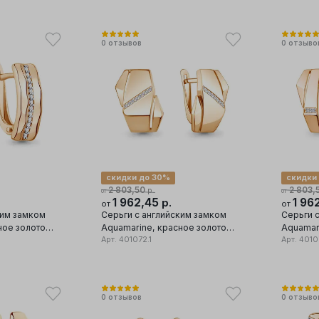
0
отзывов
0
отзыво
скидки до 30%
скидки
2 803,50
2 803,
р.
от
от
1 962,45
1 96
р.
от
от
ким замком
Серьги с английским замком
Серьги 
ное золото
Aquamarine, красное золото
Aquamar
а фианит
585 проба, вставка фианит
Арт.
401072.1
585 проб
Арт.
4010
0
отзывов
0
отзыво