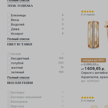
Полный список
ЗНАК ЗОДИАКА
0
отзывов
4
Близнецы
4
Весы
5
Водолей
4
Дева
4
Козерог
Полный список
ЦВЕТ ВСТАВКИ
0
белый
168
бесцветный
скидки до 30%
230
голубой
2 299,50
р.
от
74
желтый
1 609,65
р.
от
168
зеленый
Серьги с английс
Aquamarine, крас
Полный список
585 проба, вставк
Арт.
401102А.1
ВИД ПЛЕТЕНИЯ
0
Бисмарк
0
Бисмарк машинный
0
отзывов
0
Венециана
0
Версаль