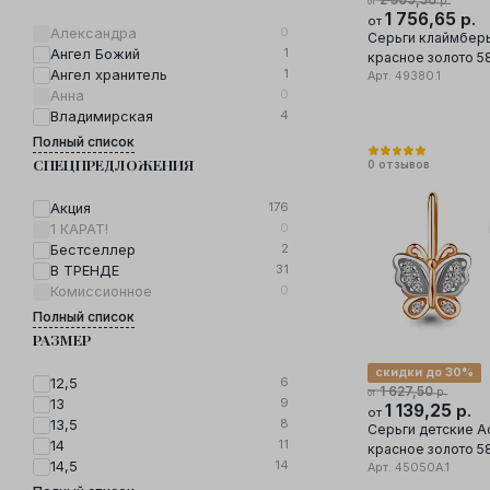
2 509,50
р.
от
1 756,65
р.
от
0
Александра
Серьги клаймберы
1
Ангел Божий
красное золото 5
1
Ангел хранитель
вставка фианит
Арт.
49380.1
0
Анна
4
Владимирская
Полный список
СПЕЦПРЕДЛОЖЕНИЯ
0
отзывов
176
Акция
0
1 КАРАТ!
2
Бестселлер
31
В ТРЕНДЕ
0
Комиссионное
Полный список
РАЗМЕР
скидки до 30%
6
12,5
1 627,50
р.
от
9
13
1 139,25
р.
от
8
13,5
Серьги детские A
11
14
красное золото 5
14
14,5
вставка фианит
Арт.
45050А.1