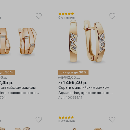
в
0
отзывов
 до 30%
скидки до 30%
50
2 142,00
р.
р.
от
2,45
1 499,40
р.
р.
от
с английским замком
Серьги с английским замком
ine, красное золото
Aquamarine, красное золото
а, вставка фианит
70.1
585 проба, вставка фианит
Арт.
400954А.1
в
0
отзывов