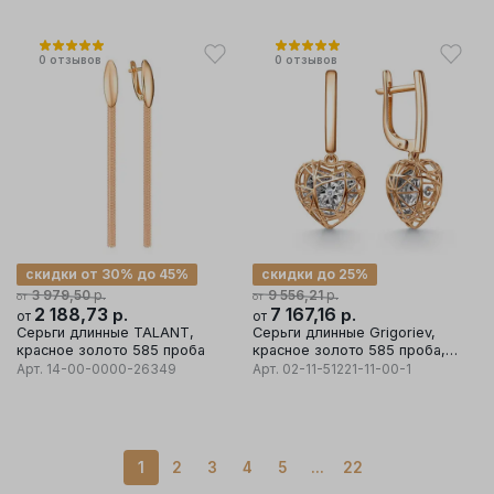
0
отзывов
0
отзывов
скидки от 30% до 45%
скидки до 25%
р.
р.
3 979,50
9 556,21
от
от
2 188,73
р.
7 167,16
р.
от
от
Серьги длинные TALANT,
Серьги длинные Grigoriev,
красное золото 585 проба
красное золото 585 проба,
вставка бриллиант
Арт.
14-00-0000-26349
Арт.
02-11-51221-11-00-1
1
2
3
4
5
...
22