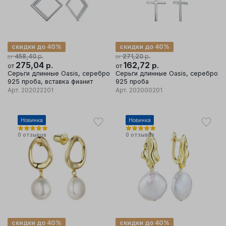
скидки до 40%
скидки до 40%
р.
р.
458,40
271,20
от
от
275,04
р.
162,72
р.
от
от
Серьги длинные Oasis, серебро
Серьги длинные Oasis, серебро
925 проба, вставка фианит
925 проба
Арт.
202022201
Арт.
202000201
Новинка
Новинка
0
отзывов
0
отзывов
скидки до 40%
скидки до 40%