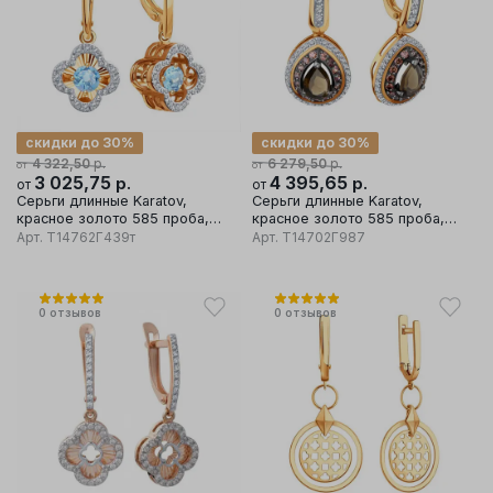
скидки до 30%
скидки до 30%
р.
р.
4 322,50
6 279,50
от
от
3 025,75
р.
4 395,65
р.
от
от
Серьги длинные Karatov,
Серьги длинные Karatov,
красное золото 585 проба,
красное золото 585 проба,
вставка топаз
вставка фианит
Арт.
Т14762Г439т
Арт.
Т14702Г987
0
отзывов
0
отзывов