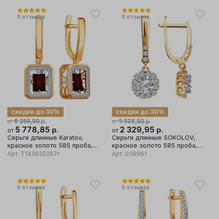
0
отзывов
0
отзывов
скидки до 30%
скидки до 30%
р.
р.
8 255,50
3 328,50
от
от
5 778,85
р.
2 329,95
р.
от
от
Серьги длинные Karatov,
Серьги длинные SOKOLOV,
красное золото 585 проба,
красное золото 585 проба,
вставка гранат
вставка фианит
Арт.
Т14362Е057г
Арт.
029961
0
отзывов
0
отзывов