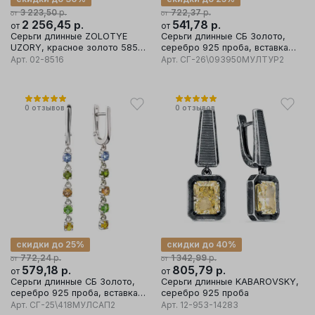
р.
р.
3 223,50
722,37
от
от
2 256,45
р.
541,78
р.
от
от
Серьги длинные ZOLOTYE
Серьги длинные СБ Золото,
UZORY, красное золото 585
серебро 925 проба, вставка
проба, вставка цирконий
турмалин
Арт.
02-8516
Арт.
СГ-26\093950МУЛТУР2
0
отзывов
0
отзывов
скидки до 25%
скидки до 40%
р.
р.
772,24
1 342,99
от
от
579,18
р.
805,79
р.
от
от
Серьги длинные СБ Золото,
Серьги длинные KABAROVSKY,
серебро 925 проба, вставка
серебро 925 проба
сапфир
Арт.
СГ-25\418МУЛСАП2
Арт.
12-953-14283