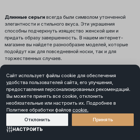
Длинные серьги
всегда были символом утонченной
элегантности и стильного вкуса. Эти украшения
способны подчеркнуть изящество женской шеи и
придать образу завершенность. В нашем интернет-
магазине вы найдете разнообразие моделей, которые
подойдут как для повседневной носки, так и для
торжественных случаев.
Длинные висячие серьги: идеальный
Сайт использует файлы cookie для обеспечения
аксессуар для любого случая
удобства пользователей сайта, его улучшения,
предоставления персонализированных рекомендаций.
Вы можете принять все cookie, отклонить
Серьги этого типа обладают уникальной способностью
необязательные или настроить их. Подробнее в
адаптироваться к вашему стилю. Они гармонично
Политике обработки файлов
cookie.
дополнят как вечерний наряд, так и деловой костюм.
Это делает их универсальным украшением, которое
Отклонить
Принять
всегда будет актуально.
НАСТРОИТЬ
Главная
Каталог
Избранное
Корзина
Войти
Элегантность и стиль
. Такие серьги подчеркнут ваш