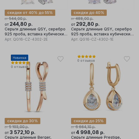
скидки от 40% до 55%
скидки до 40%
р.
р.
544,00
488,00
от
от
244,80
р.
292,80
р.
от
от
Серьги длинные QSY, серебро
Серьги длинные QSY, серебро
925 проба, вставка кубический
925 проба, вставка кубический
цирконий
цирконий
Арт.
QG16-CZ-4302-2E
Арт.
QG16-CZ-4302-1E
Новинка
0
отзывов
0
отзывов
скидки до 30%
скидки до 25%
р.
р.
5 103,00
6 664,10
от
от
3 572,10
р.
4 998,08
р.
от
от
Серьги длинные Berger,
Серьги длинные Prestige,