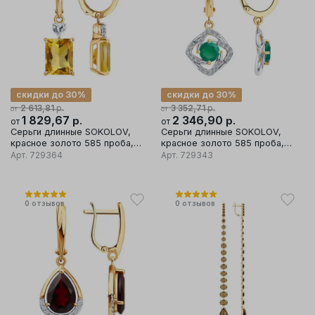
скидки до 30%
скидки до 30%
р.
р.
2 613,81
3 352,71
от
от
1 829,67
р.
2 346,90
р.
от
от
Серьги длинные SOKOLOV,
Серьги длинные SOKOLOV,
красное золото 585 проба,
красное золото 585 проба,
вставка фианит/цитрин
вставка фианит/агат
Арт.
729364
Арт.
729343
0
отзывов
0
отзывов