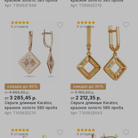
красное золото 585 проба
красное золото 585 проба
Арт.
Т10062Г949
Арт.
Т10062Е275
0
отзывов
0
отзывов
скидки до 30%
скидки до 30%
р.
р.
4 693,50
3 160,50
от
от
3 285,45
р.
2 212,35
р.
от
от
Серьги длинные Karatov,
Серьги длинные Karatov,
красное золото 585 проба
красное золото 585 проба
Арт.
Т10062Е274
Арт.
Т10062Е643
0
отзывов
0
отзывов