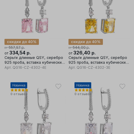
скидки до 40%
скидки до 40%
р.
р.
557,57
544,00
от
от
334,54
р.
326,40
р.
от
от
Серьги длинные QSY, серебро
Серьги длинные QSY, серебро
925 проба, вставка кубический
925 проба, вставка кубический
цирконий
цирконий
Арт.
QG16-CZ-4302-4E
Арт.
QG16-CZ-4302-3E
Новинка
Новинка
0
отзывов
0
отзывов