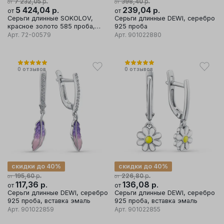
р.
р.
7 232,05
398,40
от
от
5 424,04
р.
239,04
р.
от
от
Серьги длинные SOKOLOV,
Серьги длинные DEWI, серебро
красное золото 585 проба,
925 проба
вставка бриллиант/изумруд/
Арт.
72-00579
Арт.
901022880
оникс
0
отзывов
0
отзывов
скидки до 40%
скидки до 40%
р.
р.
195,60
226,80
от
от
117,36
р.
136,08
р.
от
от
Серьги длинные DEWI, серебро
Серьги длинные DEWI, серебро
925 проба, вставка эмаль
925 проба, вставка эмаль
Арт.
901022859
Арт.
901022855