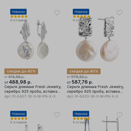
Новинка
Новинка
0
отзывов
0
отзывов
скидки до 40%
скидки до 40%
р.
р.
814,96
979,60
от
от
488,98
р.
587,76
р.
от
от
Серьги длинные Fresh Jewelry,
Серьги длинные Fresh Jewelry,
серебро 925 проба, вставка
серебро 925 проба, вставка
жемчуг
жемчуг
Арт.
PI-E407-16-X-W-PN-X-X
Арт.
PI-E433-18-X-W-PN-X-X
Новинка
Новинка
0
отзывов
0
отзывов