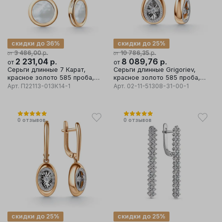
скидки до 36%
скидки до 25%
р.
р.
3 486,00
10 786,35
от
от
2 231,04
р.
8 089,76
р.
от
от
Серьги длинные 7 Карат,
Серьги длинные Grigoriev,
красное золото 585 проба,
красное золото 585 проба,
вставка перламутр
вставка бриллиант
Арт.
П22113-013К14-1
Арт.
02-11-51308-31-00-1
0
отзывов
0
отзывов
скидки до 25%
скидки до 25%