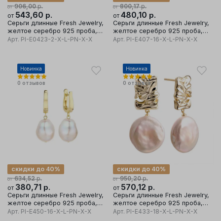
р.
р.
906,00
800,17
от
от
543,60
р.
480,10
р.
от
от
Серьги длинные Fresh Jewelry,
Серьги длинные Fresh Jewelry,
желтое серебро 925 проба,
желтое серебро 925 проба,
вставка жемчуг
вставка жемчуг
Арт.
PI-E0423-2-X-L-PN-X-X
Арт.
PI-E407-16-X-L-PN-X-X
Новинка
Новинка
0
отзывов
0
отзывов
скидки до 40%
скидки до 40%
р.
р.
634,52
950,20
от
от
380,71
р.
570,12
р.
от
от
Серьги длинные Fresh Jewelry,
Серьги длинные Fresh Jewelry,
желтое серебро 925 проба,
желтое серебро 925 проба,
вставка жемчуг
вставка жемчуг
Арт.
PI-E450-16-X-L-PN-X-X
Арт.
PI-E433-18-X-L-PN-X-X