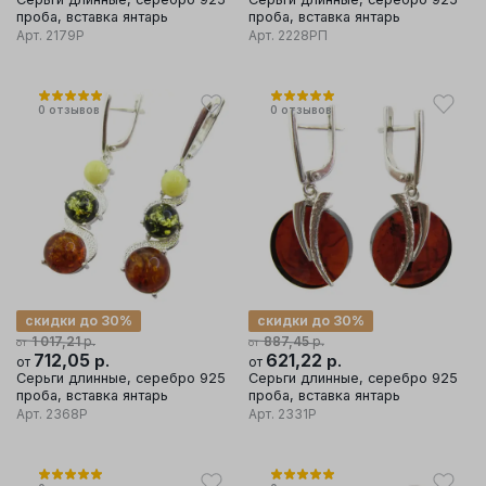
проба, вставка янтарь
проба, вставка янтарь
Арт.
2179Р
Арт.
2228РП
0
отзывов
0
отзывов
скидки до 30%
скидки до 30%
р.
р.
1 017,21
887,45
от
от
712,05
р.
621,22
р.
от
от
Серьги длинные, серебро 925
Серьги длинные, серебро 925
проба, вставка янтарь
проба, вставка янтарь
Арт.
2368Р
Арт.
2331Р