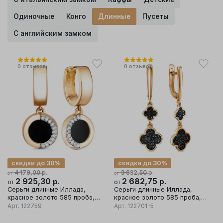
Одиночные
Конго
Длинные
Пусеты
С английским замком
0
отзывов
0
отзывов
скидки до 30%
скидки до 30%
р.
р.
4 179,00
3 832,50
от
от
2 925,30
р.
2 682,75
р.
от
от
Серьги длинные Иллада,
Серьги длинные Иллада,
красное золото 585 проба,
красное золото 585 проба,
вставка фианит
вставка фианит
Арт.
122759
Арт.
122701-5