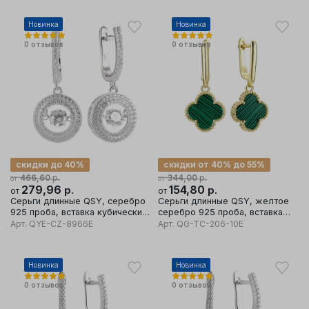
Новинка
Новинка
0
отзывов
0
отзывов
скидки до 40%
скидки от 40% до 55%
р.
р.
466,60
344,00
от
от
279,96
р.
154,80
р.
от
от
Серьги длинные QSY, серебро
Серьги длинные QSY, желтое
925 проба, вставка кубический
серебро 925 проба, вставка
цирконий
малахит
Арт.
QYE-CZ-8966E
Арт.
QG-TC-206-10E
Новинка
Новинка
0
отзывов
0
отзывов