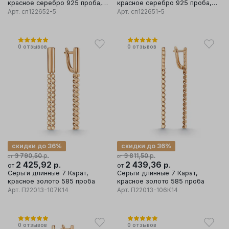
красное серебро 925 проба,
красное серебро 925 проба,
вставка фианит
вставка фианит/эмаль
Арт.
сп122652-5
Арт.
сп122651-5
0
отзывов
0
отзывов
скидки до 36%
скидки до 36%
р.
р.
3 790,50
3 811,50
от
от
2 425,92
р.
2 439,36
р.
от
от
Серьги длинные 7 Карат,
Серьги длинные 7 Карат,
красное золото 585 проба
красное золото 585 проба
Арт.
П22013-107К14
Арт.
П22013-106К14
0
отзывов
0
отзывов