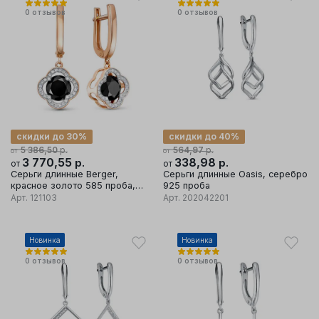
0
отзывов
0
отзывов
скидки до 30%
скидки до 40%
р.
р.
5 386,50
564,97
от
от
3 770,55
р.
338,98
р.
от
от
Серьги длинные Berger,
Серьги длинные Oasis, серебро
красное золото 585 проба,
925 проба
вставка фианит
Арт.
121103
Арт.
202042201
Новинка
Новинка
0
отзывов
0
отзывов