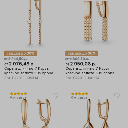
скидки до 36%
скидки до 36%
р.
р.
3 244,50
4 609,50
от
от
2 076,48
р.
2 950,08
р.
от
от
Серьги длинные 7 Карат,
Серьги длинные 7 Карат,
красное золото 585 проба
красное золото 585 проба
Арт.
П22013-109К14
Арт.
П22013-108К14
0
отзывов
0
отзывов