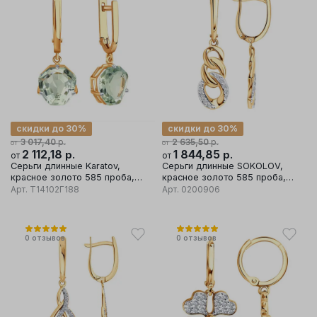
скидки до 30%
скидки до 30%
р.
р.
3 017,40
2 635,50
от
от
2 112,18
р.
1 844,85
р.
от
от
Серьги длинные Karatov,
Серьги длинные SOKOLOV,
красное золото 585 проба,
красное золото 585 проба,
вставка аметист
вставка фианит
Арт.
Т14102Г188
Арт.
0200906
0
отзывов
0
отзывов