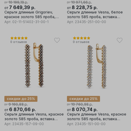
р.
р.
10 199,19
10 971,66
от
от
7 649,39
р.
8 228,75
р.
от
от
Серьги длинные Grigoriev,
Серьги длинные Vesna, белое
красное золото 585 проба,
золото 585 проба, вставка
вставка бриллиант
бриллиант
Арт.
02-11-51402-31-00-1
Арт.
23435-251-00-00
0
отзывов
0
отзывов
скидки до 25%
скидки до 25%
р.
р.
9 160,88
10 760,98
от
от
6 870,66
р.
8 070,74
р.
от
от
Серьги длинные Vesna, красное
Серьги длинные Vesna, красное
золото 585 проба, вставка
золото 585 проба, вставка
бриллиант
бриллиант
Арт.
23435-157-09-00
Арт.
23435-151-00-00