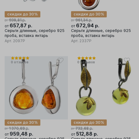
скидки до 30%
скидки до 30%
р.
р.
939,81
961,34
от
от
657,87
р.
672,94
р.
от
от
Серьги длинные, серебро 925
Серьги длинные, серебро 925
проба, вставка янтарь
проба, вставка янтарь
Арт.
2097Р
Арт.
2337Р
0
отзывов
0
отзывов
скидки до 30%
скидки до 30%
р.
р.
1 370,69
732,68
от
от
959,48
р.
512,88
р.
от
от
Серьги длинные, серебро 925
Серьги длинные, серебро 925