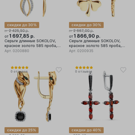
скидки до 30%
скидки до 30%
р.
р.
2 425,50
2 667,00
от
от
1 697,85
р.
1 866,90
р.
от
от
Серьги длинные SOKOLOV,
Серьги длинные SOKOLOV,
красное золото 585 проба,
красное золото 585 проба,
вставка фианит
вставка фианит
Арт.
0200880
Арт.
0200935
0
отзывов
0
отзывов
скидки до 25%
скидки до 40%