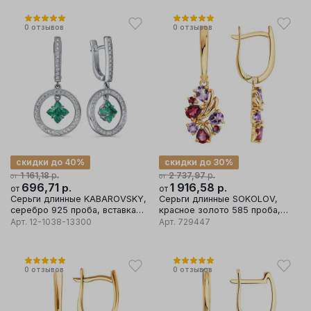
0
отзывов
0
отзывов
скидки до 40%
скидки до 30%
р.
р.
1 161,18
2 737,97
от
от
696,71
р.
1 916,58
р.
от
от
Серьги длинные KABAROVSKY,
Серьги длинные SOKOLOV,
серебро 925 проба, вставка
красное золото 585 проба,
фианит
вставка аметист/родолит
Арт.
12-1038-13300
Арт.
729447
0
отзывов
0
отзывов