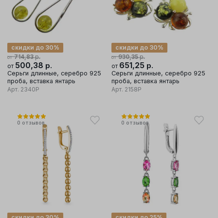
скидки до 30%
скидки до 30%
р.
р.
714,83
930,35
от
от
500,38
р.
651,25
р.
от
от
Серьги длинные, серебро 925
Серьги длинные, серебро 925
проба, вставка янтарь
проба, вставка янтарь
Арт.
2340Р
Арт.
2158Р
0
отзывов
0
отзывов
скидки до 30%
скидки до 25%