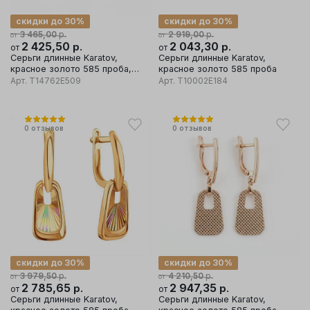
скидки до 30%
скидки до 30%
р.
р.
3 465,00
2 919,00
от
от
2 425,50
р.
2 043,30
р.
от
от
Серьги длинные Karatov,
Серьги длинные Karatov,
красное золото 585 проба,
красное золото 585 проба
вставка фианит
Арт.
Т14762Е509
Арт.
Т10002Е184
0
отзывов
0
отзывов
скидки до 30%
скидки до 30%
р.
р.
3 979,50
4 210,50
от
от
2 785,65
р.
2 947,35
р.
от
от
Серьги длинные Karatov,
Серьги длинные Karatov,