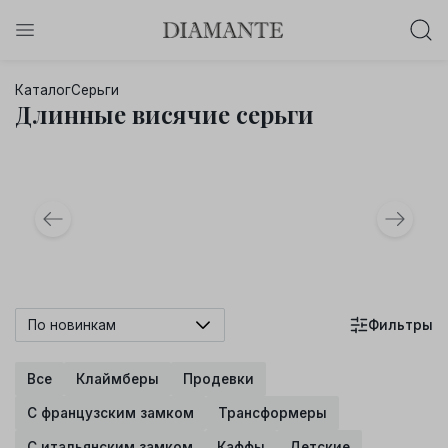
Баслет с бриллиантом в подарок!
Каталог
Серьги
Осталось:
Длинные висячие серьги
0
0
0
0
:
:
:
дней
часов
минут
секунд
Хочу!
По новинкам
Фильтры
Все
Клаймберы
Продевки
С французским замком
Трансформеры
С итальянским замком
Каффы
Детские