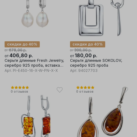
скидки до 40%
скидки до 40%
р.
р.
678,00
300,00
от
от
406,80
р.
180,00
р.
от
от
Серьги длинные Fresh Jewelry,
Серьги длинные SOKOLOV,
серебро 925 проба, вставка
серебро 925 проба
жемчуг
Арт.
PI-E450-16-X-W-PN-X-X
Арт.
94027703
0
отзывов
0
отзывов