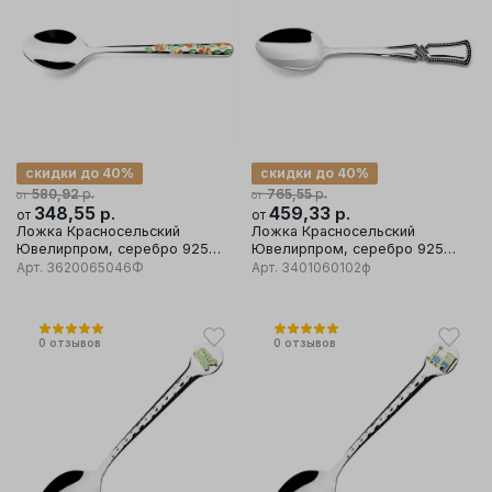
скидки до 40%
скидки до 40%
р.
р.
580,92
765,55
от
от
348,55
р.
459,33
р.
от
от
Ложка Красносельский
Ложка Красносельский
Ювелирпром, серебро 925
Ювелирпром, серебро 925
проба
проба
Арт.
3620065046Ф
Арт.
3401060102ф
0
отзывов
0
отзывов