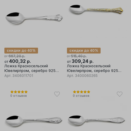
скидки до 40%
скидки до 40%
р.
р.
667,20
515,40
от
от
400,32
р.
309,24
р.
от
от
Ложка Красносельский
Ложка Красносельский
Ювелирпром, серебро 925
Ювелирпром, серебро 925
проба
проба
Арт.
3406011701
Арт.
3400060265
0
отзывов
0
отзывов