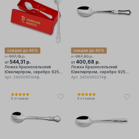
скидки до 40%
скидки до 40%
р.
р.
907,19
667,80
от
от
544,31
р.
400,68
р.
от
от
Ложка Красносельский
Ложка Красносельский
Ювелирпром, серебро 925
Ювелирпром, серебро 925
проба
проба
Арт.
3400065144ф
Арт.
3400060274ф
0
отзывов
0
отзывов