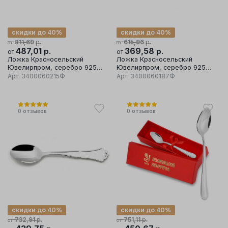
скидки до 40%
скидки до 40%
р.
р.
811,69
615,96
от
от
487,01
р.
369,58
р.
от
от
Ложка Красносельский
Ложка Красносельский
Ювелирпром, серебро 925
Ювелирпром, серебро 925
проба
проба
Арт.
3400060215Ф
Арт.
3400060187Ф
0
отзывов
0
отзывов
скидки до 40%
скидки до 40%
р.
р.
732,91
751,11
от
от