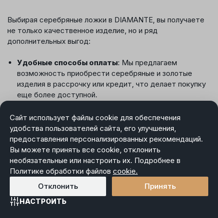
Выбирая серебряные ложки в DIAMANTE, вы получаете
не только качественное изделие, но и ряд
дополнительных выгод:
Удобные способы оплаты
: Мы предлагаем
возможность приобрести серебряные и золотые
изделия в рассрочку или кредит, что делает покупку
еще более доступной.
Дисконтная программа
: С первой покупки вы
Сайт использует файлы cookie для обеспечения
получаете дисконтную карту, которая позволяет
удобства пользователей сайта, его улучшения,
оплачивать следующие заказы со скидкой до 10%.
предоставления персонализированных рекомендаций.
Постоянные клиенты получают специальные
Вы можете принять все cookie, отклонить
привилегии и выгодные условия для дальнейших
необязательные или настроить их. Подробнее в
покупок.
Политике обработки файлов
cookie.
Помимо этого, вы можете оформить подарочный
Отклонить
Принять
сертификат на покупку ювелирных изделий, что станет
НАСТРОИТЬ
прекрасным вариантом подарка для ваших близких.
Главная
Каталог
Избранное
Корзина
Войти