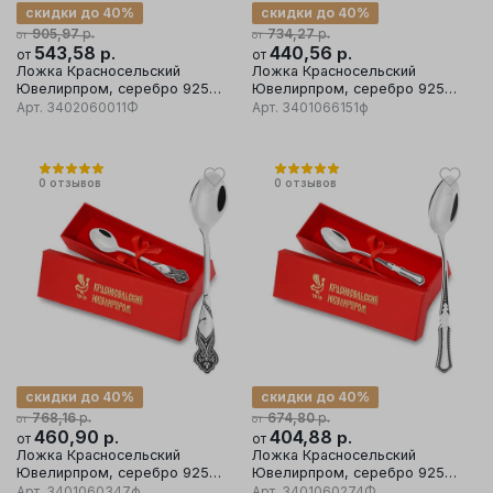
скидки до 40%
скидки до 40%
р.
р.
905,97
734,27
от
от
543,58
р.
440,56
р.
от
от
Ложка Красносельский
Ложка Красносельский
Ювелирпром, серебро 925
Ювелирпром, серебро 925
проба
проба
Арт.
3402060011Ф
Арт.
3401066151ф
0
отзывов
0
отзывов
скидки до 40%
скидки до 40%
р.
р.
768,16
674,80
от
от
460,90
р.
404,88
р.
от
от
Ложка Красносельский
Ложка Красносельский
Ювелирпром, серебро 925
Ювелирпром, серебро 925
проба
проба
Арт.
3401060347ф
Арт.
3401060274Ф