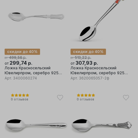
скидки до 40%
скидки до 40%
р.
р.
499,56
513,22
от
от
299,74
р.
307,93
р.
от
от
Ложка Красносельский
Ложка Красносельский
Ювелирпром, серебро 925
Ювелирпром, серебро 925
проба
проба, вставка эмаль
Арт.
3400060274
Арт.
3620065057-2ф
0
отзывов
0
отзывов