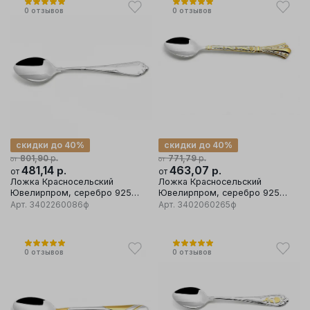
0
отзывов
0
отзывов
скидки до 40%
скидки до 40%
р.
р.
801,90
771,79
от
от
481,14
р.
463,07
р.
от
от
Ложка Красносельский
Ложка Красносельский
Ювелирпром, серебро 925
Ювелирпром, серебро 925
проба
проба
Арт.
3402260086ф
Арт.
3402060265ф
0
отзывов
0
отзывов