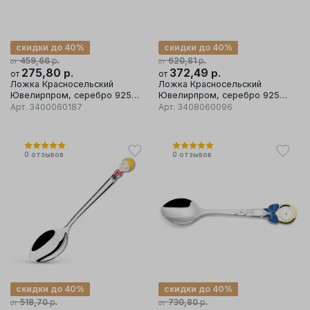
скидки до 40%
скидки до 40%
р.
р.
459,66
620,81
от
от
275,80
р.
372,49
р.
от
от
Ложка Красносельский
Ложка Красносельский
Ювелирпром, серебро 925
Ювелирпром, серебро 925
проба
проба
Арт.
3400060187
Арт.
3408060096
0
отзывов
0
отзывов
скидки до 40%
скидки до 40%
р.
р.
518,70
730,80
от
от