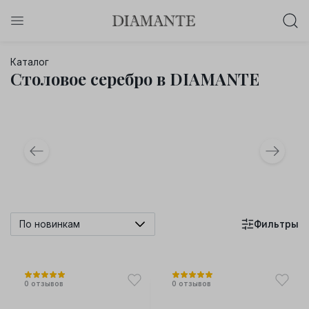
Баслет с бриллиантом в подарок!
Каталог
Осталось:
Столовое серебро в DIAMANTE
0
0
0
0
:
:
:
дней
часов
минут
секунд
Хочу!
По новинкам
Фильтры
0
отзывов
0
отзывов