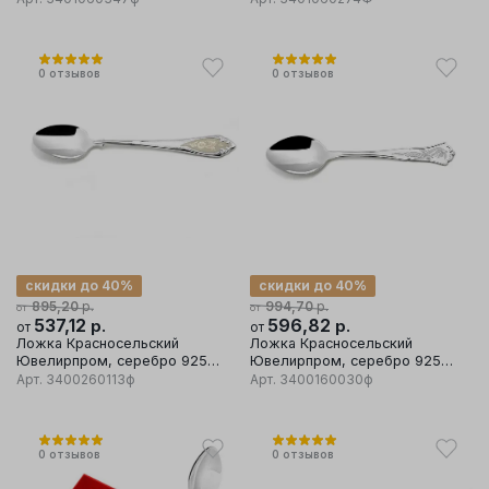
0
отзывов
0
отзывов
скидки до 40%
скидки до 40%
р.
р.
895,20
994,70
от
от
537,12
р.
596,82
р.
от
от
Ложка Красносельский
Ложка Красносельский
Ювелирпром, серебро 925
Ювелирпром, серебро 925
проба
проба
Арт.
3400260113ф
Арт.
3400160030ф
0
отзывов
0
отзывов