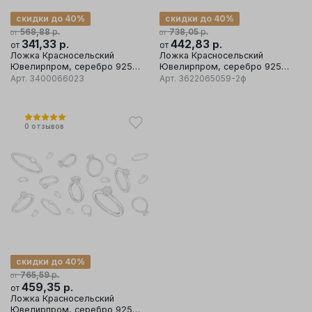
скидки до 40%
скидки до 40%
р.
р.
568,88
738,05
от
от
341,33
р.
442,83
р.
от
от
Ложка Красносельский
Ложка Красносельский
Ювелирпром, серебро 925
Ювелирпром, серебро 925
проба
проба
Арт.
3400066023
Арт.
3622065059-2ф
0
отзывов
скидки до 40%
р.
765,59
от
459,35
р.
от
Ложка Красносельский
Ювелирпром, серебро 925