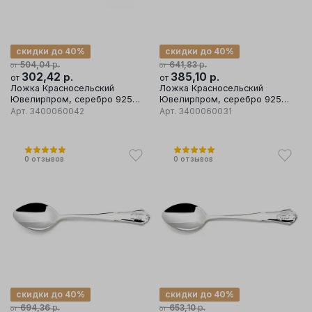
скидки до 40%
скидки до 40%
р.
р.
504,04
641,83
от
от
302,42
р.
385,10
р.
от
от
Ложка Красносельский
Ложка Красносельский
Ювелирпром, серебро 925
Ювелирпром, серебро 925
проба
проба
Арт.
3400060042
Арт.
3400060031
0
отзывов
0
отзывов
скидки до 40%
скидки до 40%
р.
р.
694,36
653,10
от
от