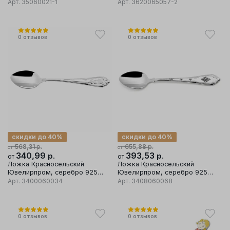
проба, вставка эмаль
проба
Арт.
35060021-1
Арт.
3620065057-2
0
отзывов
0
отзывов
скидки до 40%
скидки до 40%
р.
р.
568,31
655,88
от
от
340,99
р.
393,53
р.
от
от
Ложка Красносельский
Ложка Красносельский
Ювелирпром, серебро 925
Ювелирпром, серебро 925
проба
проба
Арт.
3400060034
Арт.
3408060068
0
отзывов
0
отзывов