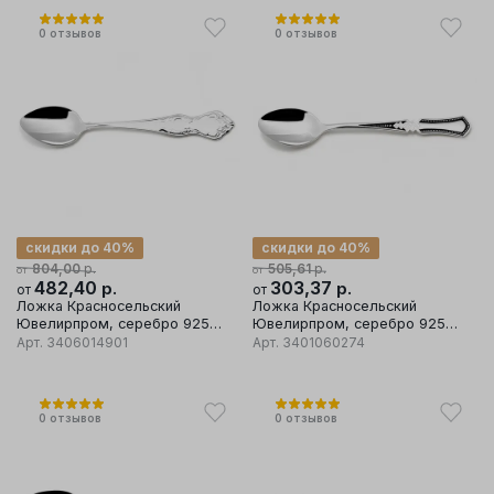
0
отзывов
0
отзывов
скидки до 40%
скидки до 40%
р.
р.
804,00
505,61
от
от
482,40
р.
303,37
р.
от
от
Ложка Красносельский
Ложка Красносельский
Ювелирпром, серебро 925
Ювелирпром, серебро 925
проба
проба, вставка эмаль
Арт.
3406014901
Арт.
3401060274
0
отзывов
0
отзывов