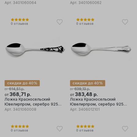
проба, вставка эмаль
проба, вставка эмаль
Арт.
3401060064
Арт.
3401060062
0
отзывов
0
отзывов
скидки до 40%
скидки до 40%
р.
р.
614,51
639,13
от
от
368,71
р.
383,48
р.
от
от
Ложка Красносельский
Ложка Красносельский
Ювелирпром, серебро 925
Ювелирпром, серебро 925
проба, вставка эмаль
проба
Арт.
3401060008
Арт.
3406012101
0
отзывов
0
отзывов