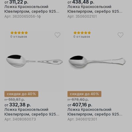
311,22
р.
438,48
р.
от
от
Ложка Красносельский
Ложка Красносельский
Ювелирпром, серебро 925
Ювелирпром, серебро 925
проба, вставка эмаль
проба, вставка эмаль
Арт.
3620065056-1ф
Арт.
3506002101
0
отзывов
0
отзывов
скидки до 40%
скидки до 40%
р.
р.
553,97
678,60
от
от
332,38
р.
407,16
р.
от
от
Ложка Красносельский
Ложка Красносельский
Ювелирпром, серебро 925
Ювелирпром, серебро 925
проба
проба
Арт.
3408060073
Арт.
3406012301