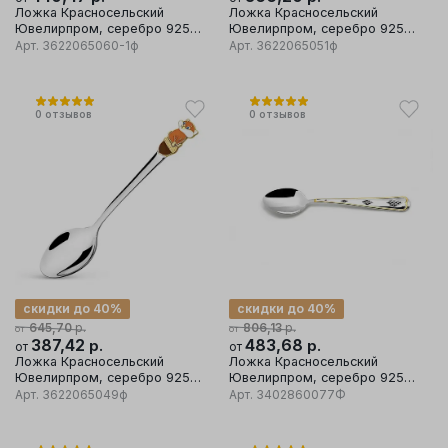
Ложка Красносельский
Ложка Красносельский
Ювелирпром, серебро 925
Ювелирпром, серебро 925
проба
проба
Арт.
3622065060-1ф
Арт.
3622065051ф
0
отзывов
0
отзывов
скидки до 40%
скидки до 40%
р.
р.
645,70
806,13
от
от
387,42
р.
483,68
р.
от
от
Ложка Красносельский
Ложка Красносельский
Ювелирпром, серебро 925
Ювелирпром, серебро 925
проба
проба
Арт.
3622065049ф
Арт.
3402860077Ф