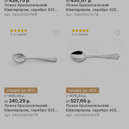
439,75
р.
450,67
р.
от
от
Ложка Красносельский
Ложка Красносельский
Ювелирпром, серебро 925
Ювелирпром, серебро 925
проба
проба
Арт.
3400060178Ф
Арт.
3400060107ф
0
отзывов
0
отзывов
скидки до 40%
скидки до 40%
р.
р.
400,49
879,44
от
от
240,29
р.
527,66
р.
от
от
Ложка Красносельский
Ложка Красносельский
Ювелирпром, серебро 925
Ювелирпром, серебро 925
проба
проба
Арт.
3400060087Ф
Арт.
3400060054Ф