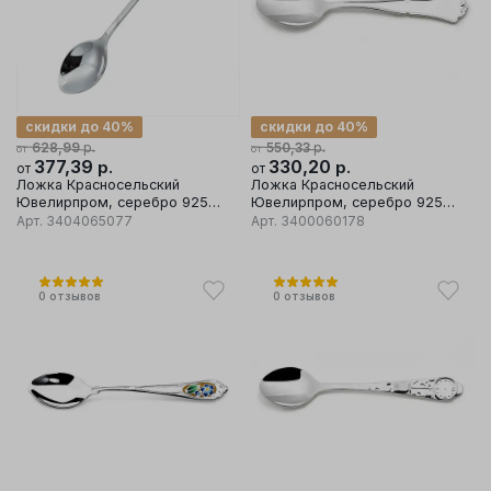
скидки до 40%
скидки до 40%
р.
р.
628,99
550,33
от
от
377,39
р.
330,20
р.
от
от
Ложка Красносельский
Ложка Красносельский
Ювелирпром, серебро 925
Ювелирпром, серебро 925
проба
проба
Арт.
3404065077
Арт.
3400060178
0
отзывов
0
отзывов