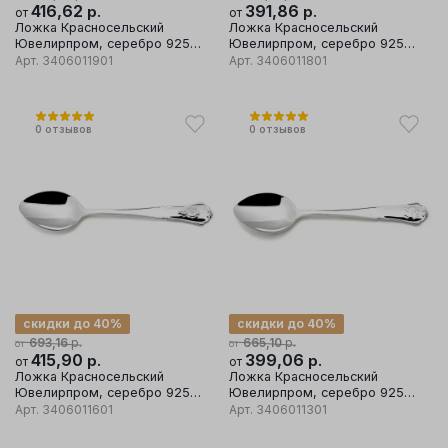
416,62
р.
391,86
р.
от
от
Ложка Красносельский
Ложка Красносельский
Ювелирпром, серебро 925
Ювелирпром, серебро 925
проба
проба
Арт.
3406011901
Арт.
3406011801
0
отзывов
0
отзывов
скидки до 40%
скидки до 40%
р.
р.
693,16
665,10
от
от
415,90
р.
399,06
р.
от
от
Ложка Красносельский
Ложка Красносельский
Ювелирпром, серебро 925
Ювелирпром, серебро 925
проба
проба
Арт.
3406011601
Арт.
3406011301