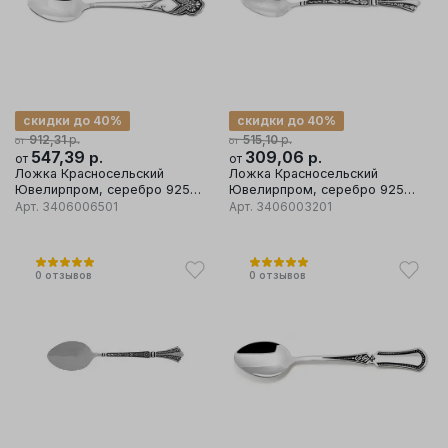
скидки до 40%
скидки до 40%
р.
р.
912,31
515,10
от
от
547,39
р.
309,06
р.
от
от
Ложка Красносельский
Ложка Красносельский
Ювелирпром, серебро 925
Ювелирпром, серебро 925
проба, вставка эмаль
проба, вставка эмаль
Арт.
3406006501
Арт.
3406003201
0
отзывов
0
отзывов