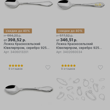
скидки до 40%
скидки до 40%
р.
р.
664,20
577,52
от
от
398,52
р.
346,51
р.
от
от
Ложка Красносельский
Ложка Красносельский
Ювелирпром, серебро 925
Ювелирпром, серебро 925
проба
проба
Арт.
3406013201
Арт.
3402060034
0
отзывов
0
отзывов