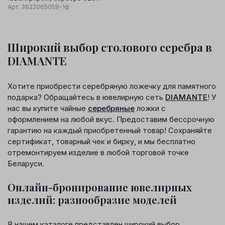
проба
Арт.
3622065059-1ф
Широкий выбор столового серебра в
DIAMANTE
Хотите приобрести серебряную ложечку для памятного
подарка? Обращайтесь в ювелирную сеть
DIAMANTE
! У
нас вы купите чайные
серебряные
ложки с
оформлением на любой вкус. Предоставим бессрочную
гарантию на каждый приобретенный товар! Сохраняйте
сертификат, товарный чек и бирку, и мы бесплатно
отремонтируем изделие в любой торговой точке
Беларуси.
Онлайн-бронирование ювелирных
изделий: разнообразие моделей
В нашем каталоге представлен широкий выбор