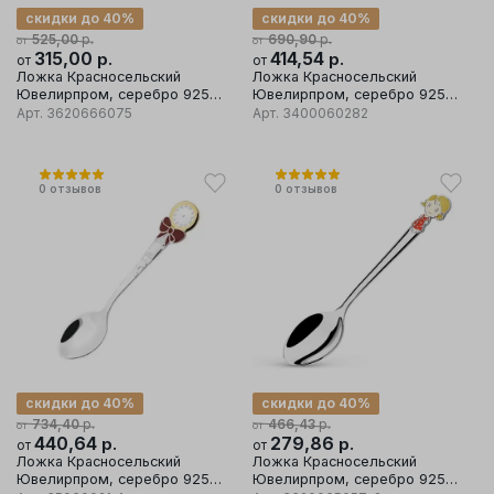
скидки до 40%
скидки до 40%
р.
р.
525,00
690,90
от
от
315,00
р.
414,54
р.
от
от
Ложка Красносельский
Ложка Красносельский
Ювелирпром, серебро 925
Ювелирпром, серебро 925
проба, вставка эмаль
проба
Арт.
3620666075
Арт.
3400060282
0
отзывов
0
отзывов
скидки до 40%
скидки до 40%
р.
р.
734,40
466,43
от
от
440,64
р.
279,86
р.
от
от
Ложка Красносельский
Ложка Красносельский
Ювелирпром, серебро 925
Ювелирпром, серебро 925