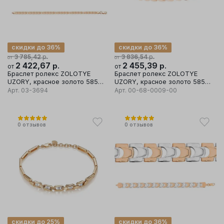
скидки до 36%
скидки до 36%
р.
р.
3 785,42
3 836,54
от
от
2 422,67
р.
2 455,39
р.
от
от
Браслет ролекс ZOLOTYE
Браслет ролекс ZOLOTYE
UZORY, красное золото 585
UZORY, красное золото 585
проба
проба
Арт.
03-3694
Арт.
00-68-0009-00
0
отзывов
0
отзывов
скидки до 25%
скидки до 36%