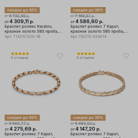
скидки до 36%
скидки до 36%
р.
р.
6 732,99
7 166,57
от
от
4 309,11
р.
4 586,60
р.
от
от
Браслет ролекс Karatov,
Браслет ролекс 7 Карат,
красное золото 585 проба,
красное золото 585 проба,
вставка фианит
вставка фианит
Арт.
Т142101320-18
Арт.
П52112-029К14
0
отзывов
0
отзывов
скидки до 36%
скидки до 36%
р.
р.
6 680,77
6 480,00
от
от
4 275,69
р.
4 147,20
р.
от
от
Браслет ролекс 7 Карат,
Браслет ролекс 7 Карат,