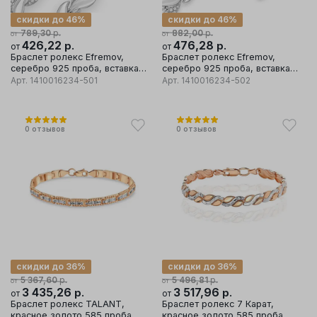
скидки до 46%
скидки до 46%
р.
р.
789,30
882,00
от
от
426,22
р.
476,28
р.
от
от
Браслет ролекс Efremov,
Браслет ролекс Efremov,
серебро 925 проба, вставка
серебро 925 проба, вставка
фианит
фианит
Арт.
1410016234-501
Арт.
1410016234-502
0
отзывов
0
отзывов
скидки до 36%
скидки до 36%
р.
р.
5 367,60
5 496,81
от
от
3 435,26
р.
3 517,96
р.
от
от
Браслет ролекс TALANT,
Браслет ролекс 7 Карат,
красное золото 585 проба
красное золото 585 проба