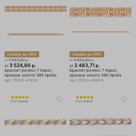
скидки до 36%
скидки до 36%
р.
р.
5 507,60
3 880,80
от
от
3 524,86
р.
2 483,71
р.
от
от
Браслет ролекс 7 Карат,
Браслет ролекс 7 Карат,
красное золото 585 проба
красное золото 585 проба
Арт.
П5103-411К14
Арт.
П5103-410К14
0
отзывов
0
отзывов