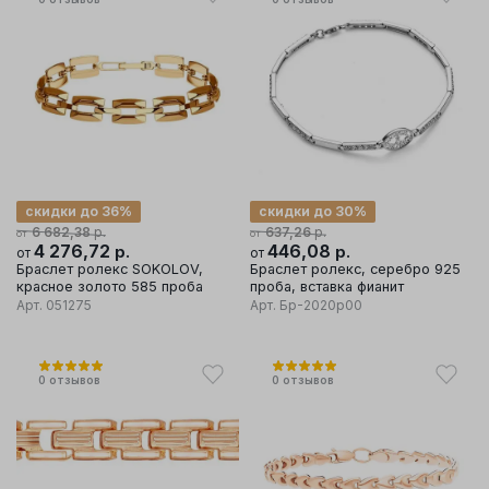
скидки до 36%
скидки до 30%
р.
р.
6 682,38
637,26
от
от
4 276,72
р.
446,08
р.
от
от
Браслет ролекс SOKOLOV,
Браслет ролекс, серебро 925
красное золото 585 проба
проба, вставка фианит
Арт.
051275
Арт.
Бр-2020р00
0
отзывов
0
отзывов