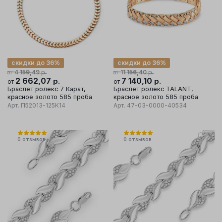
скидки до 36%
скидки до 36%
р.
р.
4 159,49
11 156,40
от
от
2 662,07
р.
7 140,10
р.
от
от
Браслет ролекс 7 Карат,
Браслет ролекс TALANT,
красное золото 585 проба
красное золото 585 проба
Арт.
П52013-125К14
Арт.
47-03-0000-40534
0
отзывов
0
отзывов