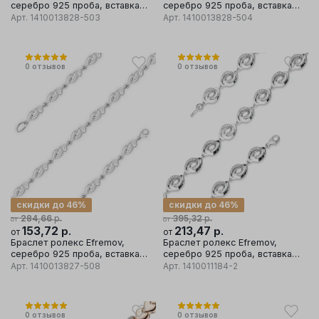
серебро 925 проба, вставка
серебро 925 проба, вставка
фианит
фианит
Арт.
1410013828-503
Арт.
1410013828-504
0
отзывов
0
отзывов
скидки до 46%
скидки до 46%
р.
р.
284,66
395,32
от
от
153,72
р.
213,47
р.
от
от
Браслет ролекс Efremov,
Браслет ролекс Efremov,
серебро 925 проба, вставка
серебро 925 проба, вставка
фианит
фианит
Арт.
1410013827-508
Арт.
1410011184-2
0
отзывов
0
отзывов