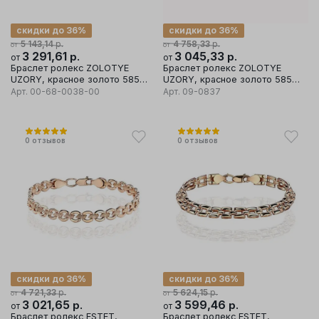
скидки до 36%
скидки до 36%
р.
р.
5 143,14
4 758,33
от
от
3 291,61
р.
3 045,33
р.
от
от
Браслет ролекс ZOLOTYE
Браслет ролекс ZOLOTYE
UZORY, красное золото 585
UZORY, красное золото 585
проба
проба
Арт.
00-68-0038-00
Арт.
09-0837
0
отзывов
0
отзывов
скидки до 36%
скидки до 36%
р.
р.
4 721,33
5 624,15
от
от
3 021,65
р.
3 599,46
р.
от
от
Браслет ролекс ESTET,
Браслет ролекс ESTET,