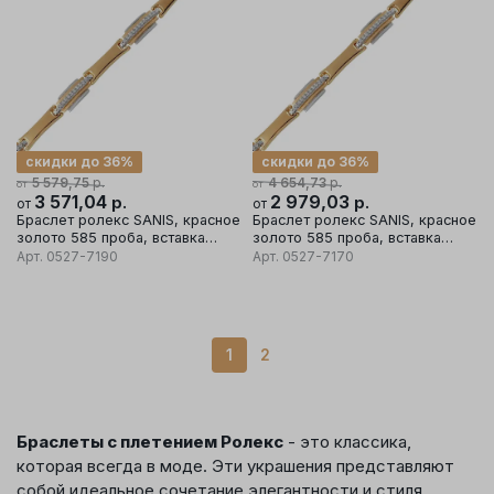
скидки до 36%
скидки до 36%
р.
р.
5 579,75
4 654,73
от
от
3 571,04
р.
2 979,03
р.
от
от
Браслет ролекс SANIS, красное
Браслет ролекс SANIS, красное
золото 585 проба, вставка
золото 585 проба, вставка
фианит
фианит
Арт.
0527-7190
Арт.
0527-7170
1
2
Браслеты с плетением Ролекс
- это классика,
которая всегда в моде. Эти украшения представляют
собой идеальное сочетание элегантности и стиля,