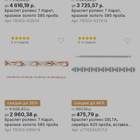
от
от
4 616,19
р.
3 725,57
р.
от
от
Браслет ролекс 7 Карат,
Браслет ролекс 7 Карат,
красное золото 585 проба
красное золото 585 проба
Арт.
П5103-412К14
Арт.
П5103-037К14
0
отзывов
0
отзывов
скидки до 36%
скидки до 46%
р.
р.
4 625,60
881,10
от
от
2 960,38
р.
475,79
р.
от
от
Браслет ролекс 7 Карат,
Браслет ролекс DELTA,
красное золото 585 проба
серебро 925 проба, вставка
фианит
Арт.
П5103-095К14
Арт.
с7705342\17,0