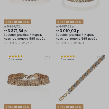
скидки до 36%
скидки до 36%
р.
р.
5 267,72
4 717,23
от
от
3 371,34
р.
3 019,03
р.
от
от
Браслет ролекс 7 Карат,
Браслет ролекс 7 Карат,
красное золото 585 проба
красное золото 585 проба
Арт.
П51010-042К14
Арт.
П51010-041К14
0
отзывов
0
отзывов
скидки до 36%
скидки до 36%