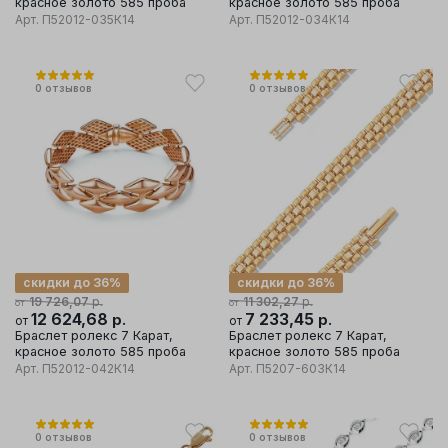
красное золото 585 проба
красное золото 585 проба
Арт.
П52012-035К14
Арт.
П52012-034К14
0
отзывов
0
отзывов
скидки до 36%
скидки до 36%
р.
р.
19 726,07
11 302,27
от
от
12 624,68
р.
7 233,45
р.
от
от
Браслет ролекс 7 Карат,
Браслет ролекс 7 Карат,
красное золото 585 проба
красное золото 585 проба
Арт.
П52012-042К14
Арт.
П5207-603К14
0
отзывов
0
отзывов