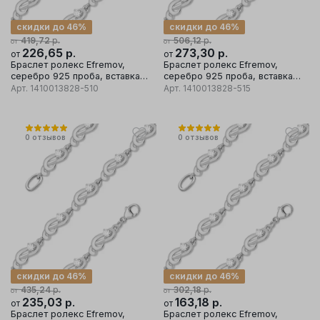
скидки до 46%
скидки до 46%
р.
р.
419,72
506,12
от
от
226,65
р.
273,30
р.
от
от
Браслет ролекс Efremov,
Браслет ролекс Efremov,
серебро 925 проба, вставка
серебро 925 проба, вставка
фианит
фианит
Арт.
1410013828-510
Арт.
1410013828-515
0
отзывов
0
отзывов
скидки до 46%
скидки до 46%
р.
р.
435,24
302,18
от
от
235,03
р.
163,18
р.
от
от
Браслет ролекс Efremov,
Браслет ролекс Efremov,