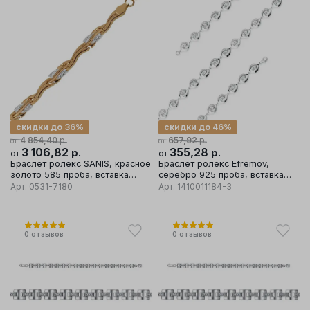
скидки до 36%
скидки до 46%
р.
р.
4 854,40
657,92
от
от
3 106,82
р.
355,28
р.
от
от
Браслет ролекс SANIS, красное
Браслет ролекс Efremov,
золото 585 проба, вставка
серебро 925 проба, вставка
фианит
фианит
Арт.
0531-7180
Арт.
1410011184-3
0
отзывов
0
отзывов