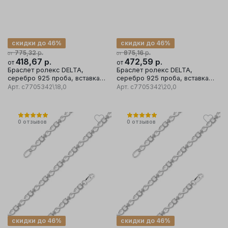
скидки до 46%
скидки до 46%
р.
р.
775,32
875,16
от
от
418,67
р.
472,59
р.
от
от
Браслет ролекс DELTA,
Браслет ролекс DELTA,
серебро 925 проба, вставка
серебро 925 проба, вставка
фианит
фианит
Арт.
с7705342\18,0
Арт.
с7705342\20,0
0
отзывов
0
отзывов
скидки до 46%
скидки до 46%