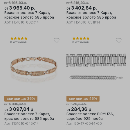
р.
р.
6 195,93
5 316,93
от
от
3 965,40
р.
3 402,84
р.
от
от
Браслет ролекс 7 Карат,
Браслет ролекс 7 Карат,
красное золото 585 проба
красное золото 585 проба
Арт.
П51010-002К14
Арт.
П51010-051К14
0
отзывов
0
отзывов
скидки до 36%
скидки до 46%
р.
р.
4 839,12
526,59
от
от
3 097,04
р.
284,36
р.
от
от
Браслет ролекс 7 Карат,
Браслет ролекс BIRYUZA,
красное золото 585 проба
серебро 925 проба
Арт.
П51010-045К14
Арт.
90-17-0044-00