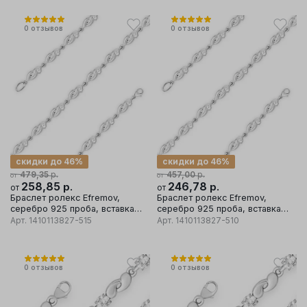
0
отзывов
0
отзывов
скидки до 46%
скидки до 46%
р.
р.
479,35
457,00
от
от
258,85
р.
246,78
р.
от
от
Браслет ролекс Efremov,
Браслет ролекс Efremov,
серебро 925 проба, вставка
серебро 925 проба, вставка
фианит
фианит
Арт.
1410113827-515
Арт.
1410113827-510
0
отзывов
0
отзывов