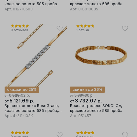
красное золото 585 проба
красное золото 585 проба
Арт.
01Б710503
Арт.
01Б010005
0
отзывов
1
отзыв
скидки до 25%
скидки до 36%
р.
р.
6 828,92
5 831,36
от
от
5 121,69
р.
3 732,07
р.
от
от
Браслет ролекс RoseGrace,
Браслет ролекс SOKOLOV,
красное золото 585 проба,
красное золото 585 проба
вставка бриллиант
Арт.
4-211-103К
Арт.
051457
0
отзывов
0
отзывов