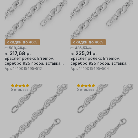
скидки до 46%
скидки до 46%
р.
р.
588,29
435,57
от
от
317,68
р.
235,21
р.
от
от
Браслет ролекс Efremov,
Браслет ролекс Efremov,
серебро 925 проба, вставка
серебро 925 проба, вставка
фианит
фианит
Арт.
1410015495-512
Арт.
1410015495-504
0
отзывов
0
отзывов