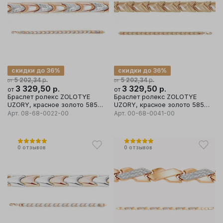
скидки до 36%
скидки до 36%
р.
р.
5 202,34
5 202,34
от
от
3 329,50
р.
3 329,50
р.
от
от
Браслет ролекс ZOLOTYE
Браслет ролекс ZOLOTYE
UZORY, красное золото 585
UZORY, красное золото 585
проба
проба
Арт.
08-68-0022-00
Арт.
00-68-0041-00
0
отзывов
0
отзывов