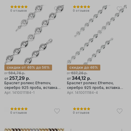
0
отзывов
0
отзывов
скидки от 46% до 56%
скидки до 46%
р.
р.
584,76
637,26
от
от
257,29
р.
344,12
р.
от
от
Браслет ролекс Efremov,
Браслет ролекс Efremov,
серебро 925 проба, вставка
серебро 925 проба, вставка
фианит
фианит
Арт.
1410011184-1
Арт.
1410011184-4
0
отзывов
0
отзывов