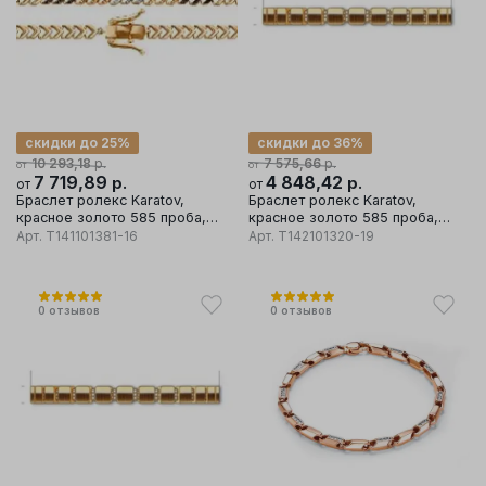
скидки до 25%
скидки до 36%
р.
р.
10 293,18
7 575,66
от
от
7 719,89
р.
4 848,42
р.
от
от
Браслет ролекс Karatov,
Браслет ролекс Karatov,
красное золото 585 проба,
красное золото 585 проба,
вставка бриллиант
вставка фианит
Арт.
Т141101381-16
Арт.
Т142101320-19
0
отзывов
0
отзывов