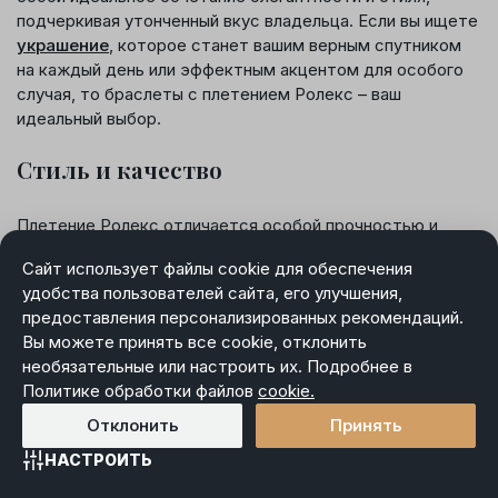
подчеркивая утонченный вкус владельца. Если вы ищете
украшение
, которое станет вашим верным спутником
на каждый день или эффектным акцентом для особого
случая, то браслеты с плетением Ролекс – ваш
идеальный выбор.
Стиль и качество
Плетение Ролекс отличается особой прочностью и
изысканным внешним видом. Оно придаёт изделию
Сайт использует файлы cookie для обеспечения
солидность и уверенность, делая его надежным
удобства пользователей сайта, его улучшения,
спутником в любых ситуациях. Каждое звено браслета
предоставления персонализированных рекомендаций.
выполнено с максимальной точностью, чтобы
Вы можете принять все cookie, отклонить
обеспечить долгий срок службы и сохранить
необязательные или настроить их. Подробнее в
первозданный блеск.
Политике обработки файлов
cookie.
Преимущества плетения Ролекс
Отклонить
Принять
НАСТРОИТЬ
Плетение Ролекс обладает рядом неоспоримых
Главная
Каталог
Избранное
Корзина
Войти