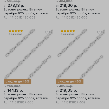
р.
р.
505,80
404,82
от
от
273,13
р.
218,60
р.
от
от
Браслет ролекс Efremov,
Браслет ролекс Efremov,
серебро 925 проба, вставка
серебро 925 проба, вставка
фианит
фианит
Арт.
14100112430-503
Арт.
14100112430-505
0
отзывов
0
отзывов
скидки до 46%
скидки до 46%
р.
р.
266,90
405,65
от
от
144,13
р.
219,05
р.
от
от
Браслет ролекс Efremov,
Браслет ролекс Efremov,
серебро 925 проба, вставка
серебро 925 проба, вставка
фианит
фианит
Арт.
1410113827-506
Арт.
1410113827-502