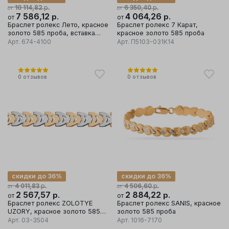
р.
р.
10 114,82
6 350,40
от
от
7 586,12
р.
4 064,26
р.
от
от
Браслет ролекс Лето, красное
Браслет ролекс 7 Карат,
золото 585 проба, вставка
красное золото 585 проба
бриллиант
Арт.
674-4100
Арт.
П5103-031К14
0
отзывов
0
отзывов
скидки до 36%
скидки до 36%
р.
р.
4 011,83
4 506,60
от
от
2 567,57
р.
2 884,22
р.
от
от
Браслет ролекс ZOLOTYE
Браслет ролекс SANIS, красное
UZORY, красное золото 585
золото 585 проба
проба
Арт.
03-3504
Арт.
1016-7170