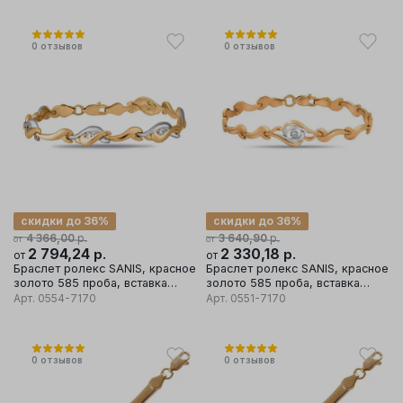
0
отзывов
0
отзывов
скидки до 36%
скидки до 36%
р.
р.
4 366,00
3 640,90
от
от
2 794,24
р.
2 330,18
р.
от
от
Браслет ролекс SANIS, красное
Браслет ролекс SANIS, красное
золото 585 проба, вставка
золото 585 проба, вставка
фианит
фианит
Арт.
0554-7170
Арт.
0551-7170
0
отзывов
0
отзывов