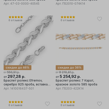
Арт.
47-03-0000-40545
Арт.
П52010-074К14
0
отзывов
0
отзывов
скидки до 46%
скидки до 36%
р.
р.
550,51
8 210,81
от
от
297,28
р.
5 254,92
р.
от
от
Браслет ролекс Efremov,
Браслет ролекс 7 Карат,
серебро 925 проба, вставка
красное золото 585 проба
фианит
Арт.
1410016437-501
Арт.
П5203-422К14
0
отзывов
0
отзывов