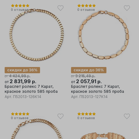
0
отзывов
0
отзывов
скидки до 36%
скидки до 36%
р.
р.
4 424,99
3 215,49
от
от
2 831,99
р.
2 057,91
р.
от
от
Браслет ролекс 7 Карат,
Браслет ролекс 7 Карат,
красное золото 585 проба
красное золото 585 проба
Арт.
П52013-126К14
Арт.
П52013-127К14
0
отзывов
0
отзывов