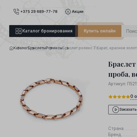
+375 29 689-77-78
Акции
Каталог бронирования
Купить онлайн
Каталог
Браслеты
Ролексы
Браслет ролекс 7 Карат, красное золот
Браслет 
проба, в
Артикул:
П521
0
о
Заказать
Страна
Бренд