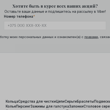
Хотите быть в курсе всех наших акций?
Оставьте ваши данные и подпишитесь на рассылку в Viber!
Номер телефона
*
ботку моих персональных данных и ознакомлен(а) с
правами
, связа
Кольца
Средства для чистки
Цепи
Серьги
Браслеты
Подвеск
Колье
Пирсинг
Зажимы для галстука
Запонки
Столовое сер
я