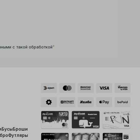
*
нными с такой обработкой
и
Бусы
Броши
ебро
Футляры