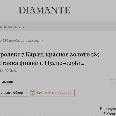
Баслет с бриллиантом в подарок! Осталось:
0
0
0
0
:
:
:
дней
часов
минут
секунд
Хочу!
о 585 проба, вставка фианит
ролекс 7 Карат, красное золото 585
ставка фианит, П52112-029К14
12-029К14
тзывов
 онлайн-обзор
Намекнуть о подарке
Беларус
7 Кара