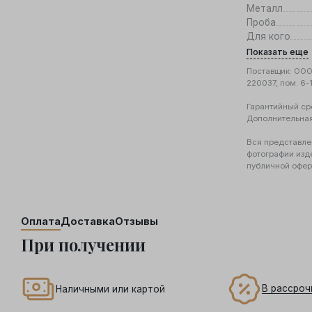
Металл
Проба
Для кого
Показать еще
Поставщик: ООО 
220037, пом. 6-
Гарантийный ср
Дополнительна
Вся представле
фотографии изд
публичной офер
Оплата
Доставка
Отзывы
При получении
В рассроч
Наличными или картой