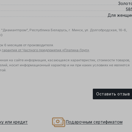
Золот
58
Для женщи
"Диамантпром", Республика Беларусь, г. Минск, ул. Долгобродская, 16-6,
10
ок 6 месяцев от производителя.
я
гарантия от Частного предприятия «Платина-Груп»
.
нная на сайте информация, касающаяся характеристик, стоимости товаров,
елий, носит информационный характер и ни при каких условиях не является
той.
Оставить отзыв
ку или кредит
Подарочным сертификатом