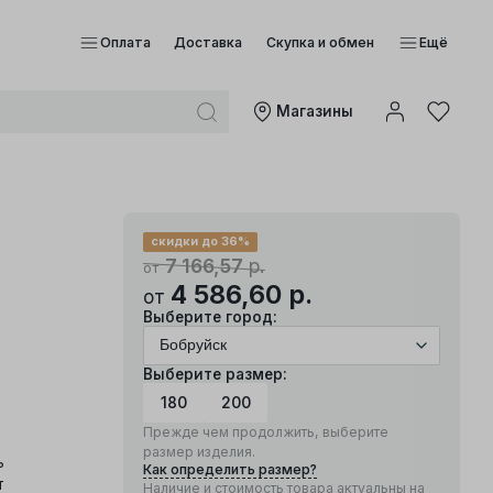
Оплата
Доставка
Скупка и обмен
Ещё
Mагазины
скидки до 36%
7 166,57
р.
от
4 586,60
р.
от
Выберите город:
Выберите размер:
180
200
Прежде чем продолжить, выберите
размер изделия.
ь
Как определить размер?
т
Наличие и стоимость товара актуальны на