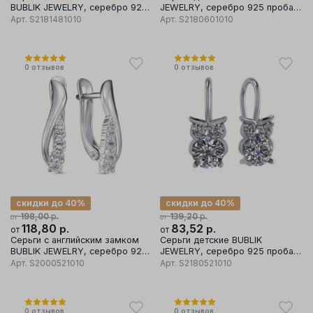
BUBLIK JEWELRY, серебро 925
JEWELRY, серебро 925 проба,
проба, вставка фианит
вставка фианит
Арт.
S2181481010
Арт.
S2180601010
0
отзывов
0
отзывов
скидки до 40%
скидки до 40%
р.
р.
198,00
139,20
от
от
118,80
р.
83,52
р.
от
от
Серьги с английским замком
Серьги детские BUBLIK
BUBLIK JEWELRY, серебро 925
JEWELRY, серебро 925 проба,
проба, вставка фианит
вставка фианит
Арт.
S2000521010
Арт.
S2180521010
0
отзывов
0
отзывов