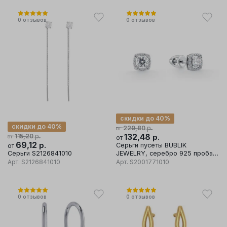
0
отзывов
0
отзывов
скидки до 40%
скидки до 40%
р.
220,80
от
р.
132,48
р.
115,20
от
от
69,12
р.
Серьги пусеты BUBLIK
от
Серьги S2126841010
JEWELRY, серебро 925 проба,
вставка фианит
Арт.
S2126841010
Арт.
S2001771010
0
отзывов
0
отзывов