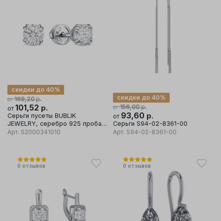
скидки до 40%
скидки до 40%
р.
169,20
от
101,52
р.
р.
156,00
от
от
93,60
р.
Серьги пусеты BUBLIK
от
JEWELRY, серебро 925 проба,
Серьги S94-02-8361-00
вставка фианит
Арт.
S2000341010
Арт.
S94-02-8361-00
0
отзывов
0
отзывов