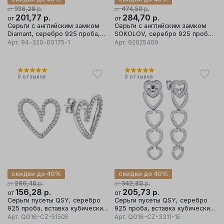
р.
р.
336,28
474,50
от
от
201,77
р.
284,70
р.
от
от
Серьги с английским замком
Серьги с английским замком
Diamant, серебро 925 проба,
SOKOLOV, серебро 925 проба,
вставка фианит/топаз
вставка фианит/топаз
Арт.
94-320-00175-1
Арт.
92025409
0
отзывов
0
отзывов
скидки до 40%
скидки до 40%
р.
р.
260,46
342,89
от
от
156,28
р.
205,73
р.
от
от
Серьги пусеты QSY, серебро
Серьги пусеты QSY, серебро
925 проба, вставка кубический
925 проба, вставка кубический
цирконий
цирконий
Арт.
QG16-CZ-5150E
Арт.
QG16-CZ-3311-1E