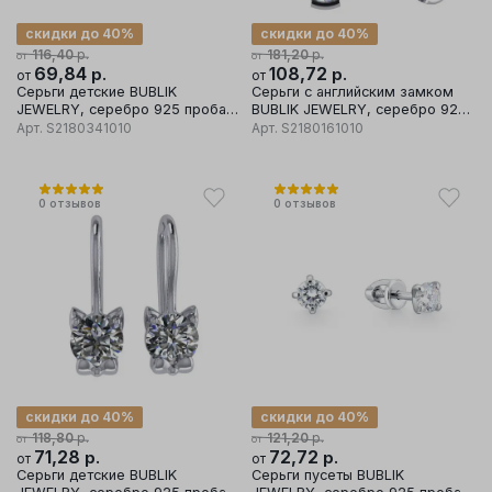
скидки до 40%
скидки до 40%
р.
р.
116,40
181,20
от
от
69,84
р.
108,72
р.
от
от
Серьги детские BUBLIK
Серьги с английским замком
JEWELRY, серебро 925 проба,
BUBLIK JEWELRY, серебро 925
вставка фианит
проба, вставка фианит
Арт.
S2180341010
Арт.
S2180161010
0
отзывов
0
отзывов
скидки до 40%
скидки до 40%
р.
р.
118,80
121,20
от
от
71,28
р.
72,72
р.
от
от
Серьги детские BUBLIK
Серьги пусеты BUBLIK