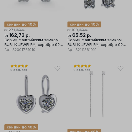
скидки до 40%
скидки до 40%
р.
р.
271,20
109,20
от
от
162,72
р.
65,52
р.
от
от
Серьги с английским замком
Серьги с английским замком
BUBLIK JEWELRY, серебро 925
BUBLIK JEWELRY, серебро 925
проба, вставка фианит
проба, вставка фианит
Арт.
S2001761010
Арт.
S2111381010
0
отзывов
0
отзывов
скидки до 40%
скидки до 40%