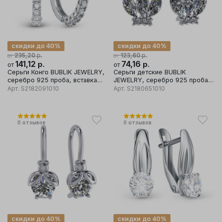
скидки до 40%
скидки до 40%
р.
р.
235,20
123,60
от
от
141,12
р.
74,16
р.
от
от
Серьги Конго BUBLIK JEWELRY,
Серьги детские BUBLIK
серебро 925 проба, вставка
JEWELRY, серебро 925 проба,
фианит
вставка фианит
Арт.
S2182091010
Арт.
S2180651010
0
отзывов
0
отзывов
скидки до 40%
скидки до 40%