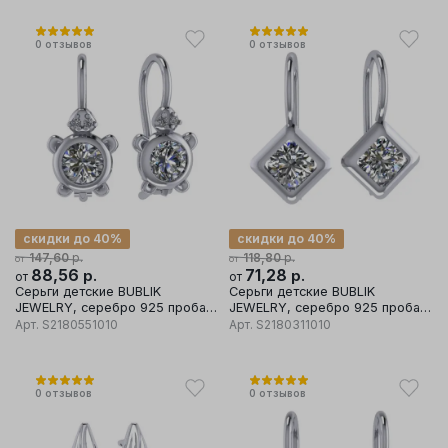
0
отзывов
0
отзывов
скидки до 40%
скидки до 40%
р.
р.
147,60
118,80
от
от
88,56
р.
71,28
р.
от
от
Серьги детские BUBLIK
Серьги детские BUBLIK
JEWELRY, серебро 925 проба,
JEWELRY, серебро 925 проба,
вставка фианит
вставка фианит
Арт.
S2180551010
Арт.
S2180311010
0
отзывов
0
отзывов