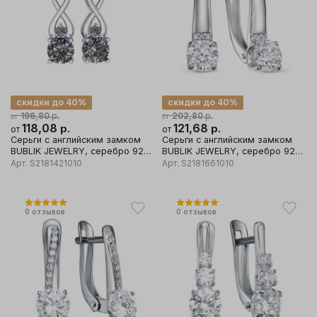
скидки до 40%
скидки до 40%
р.
р.
196,80
202,80
от
от
118,08
р.
121,68
р.
от
от
Серьги с английским замком
Серьги с английским замком
BUBLIK JEWELRY, серебро 925
BUBLIK JEWELRY, серебро 925
проба, вставка фианит
проба, вставка фианит
Арт.
S2181421010
Арт.
S2181661010
0
отзывов
0
отзывов