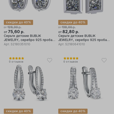
скидки до 40%
скидки до 40%
р.
р.
126,00
138,00
от
от
75,60
р.
82,80
р.
от
от
Серьги детские BUBLIK
Серьги детские BUBLIK
JEWELRY, серебро 925 проба,
JEWELRY, серебро 925 проба,
вставка фианит
вставка фианит
Арт.
S2180351010
Арт.
S2180641010
0
отзывов
0
отзывов
скидки до 40%
скидки до 40%