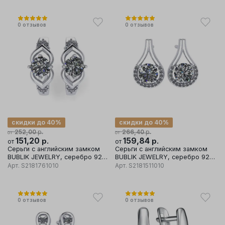
0
отзывов
0
отзывов
скидки до 40%
скидки до 40%
р.
р.
252,00
266,40
от
от
151,20
р.
159,84
р.
от
от
Серьги с английским замком
Серьги с английским замком
BUBLIK JEWELRY, серебро 925
BUBLIK JEWELRY, серебро 925
проба, вставка фианит
проба, вставка фианит
Арт.
S2181761010
Арт.
S2181511010
0
отзывов
0
отзывов