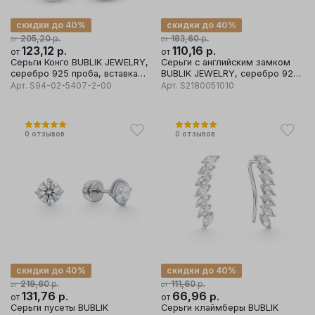
скидки до 40%
скидки до 40%
р.
р.
205,20
183,60
от
от
123,12
р.
110,16
р.
от
от
Серьги Конго BUBLIK JEWELRY,
Серьги с английским замком
серебро 925 проба, вставка
BUBLIK JEWELRY, серебро 925
фианит
проба, вставка фианит
Арт.
S94-02-5407-2-00
Арт.
S2180051010
0
отзывов
0
отзывов
скидки до 40%
скидки до 40%
р.
р.
219,60
111,60
от
от
131,76
р.
66,96
р.
от
от
Серьги пусеты BUBLIK
Серьги клаймберы BUBLIK