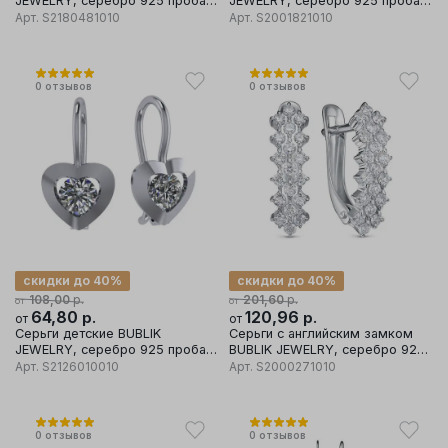
JEWELRY, серебро 925 проба,
JEWELRY, серебро 925 проба,
вставка фианит
вставка фианит
Арт.
S2180481010
Арт.
S2001821010
0
отзывов
0
отзывов
скидки до 40%
скидки до 40%
р.
р.
108,00
201,60
от
от
64,80
р.
120,96
р.
от
от
Серьги детские BUBLIK
Серьги с английским замком
JEWELRY, серебро 925 проба,
BUBLIK JEWELRY, серебро 925
вставка фианит
проба, вставка фианит
Арт.
S2126010010
Арт.
S2000271010
0
отзывов
0
отзывов