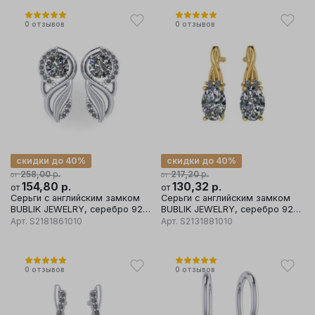
0
отзывов
0
отзывов
скидки до 40%
скидки до 40%
р.
р.
258,00
217,20
от
от
154,80
р.
130,32
р.
от
от
Серьги с английским замком
Серьги с английским замком
BUBLIK JEWELRY, серебро 925
BUBLIK JEWELRY, серебро 925
проба, вставка фианит
проба, вставка фианит
Арт.
S2181861010
Арт.
S2131881010
0
отзывов
0
отзывов