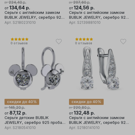
р.
р.
224,40
207,60
от
от
134,64
р.
124,56
р.
от
от
Серьги с английским замком
Серьги с английским замком
BUBLIK JEWELRY, серебро 925
BUBLIK JEWELRY, серебро 925
проба, вставка фианит
проба, вставка фианит
Арт.
S2180231010
Арт.
S2139881010
0
отзывов
0
отзывов
скидки до 40%
скидки до 40%
р.
р.
145,20
220,80
от
от
87,12
р.
132,48
р.
от
от
Серьги детские BUBLIK
Серьги с английским замком
JEWELRY, серебро 925 проба,
BUBLIK JEWELRY, серебро 925
вставка фианит
проба, вставка фианит
Арт.
S2180541010
Арт.
S2180141010