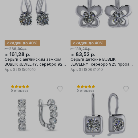
скидки до 40%
скидки до 40%
р.
р.
268,80
139,20
от
от
161,28
р.
83,52
р.
от
от
Серьги с английским замком
Серьги детские BUBLIK
BUBLIK JEWELRY, серебро 925
JEWELRY, серебро 925 проба,
проба, вставка фианит
вставка фианит
Арт.
S2181501010
Арт.
S2180631010
0
отзывов
0
отзывов