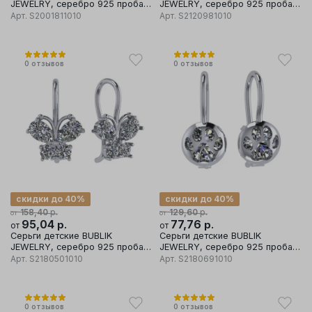
JEWELRY, серебро 925 проба,
JEWELRY, серебро 925 проба,
вставка фианит
вставка фианит
Арт.
S2001811010
Арт.
S2120981010
0
отзывов
0
отзывов
скидки до 40%
скидки до 40%
р.
р.
158,40
129,60
от
от
95,04
р.
77,76
р.
от
от
Серьги детские BUBLIK
Серьги детские BUBLIK
JEWELRY, серебро 925 проба,
JEWELRY, серебро 925 проба,
вставка фианит
вставка фианит
Арт.
S2180501010
Арт.
S2180691010
0
отзывов
0
отзывов