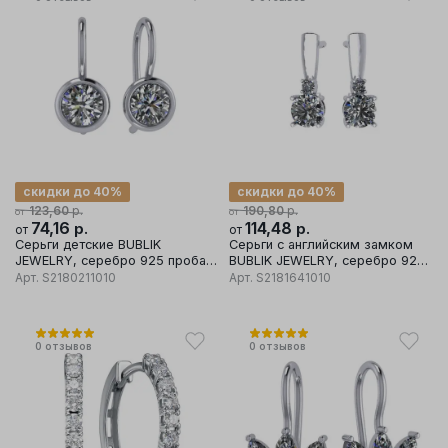
скидки до 40%
скидки до 40%
р.
р.
123,60
190,80
от
от
74,16
р.
114,48
р.
от
от
Серьги детские BUBLIK
Серьги с английским замком
JEWELRY, серебро 925 проба,
BUBLIK JEWELRY, серебро 925
вставка фианит
проба, вставка фианит
Арт.
S2180211010
Арт.
S2181641010
0
отзывов
0
отзывов