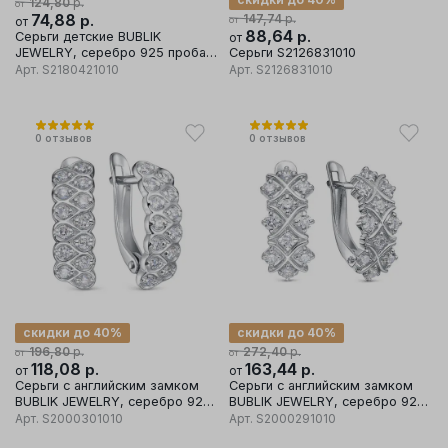
р.
124,80
от
74,88
р.
р.
147,74
от
от
88,64
р.
Серьги детские BUBLIK
от
JEWELRY, серебро 925 проба,
Серьги S2126831010
вставка фианит
Арт.
S2180421010
Арт.
S2126831010
0
отзывов
0
отзывов
скидки до 40%
скидки до 40%
р.
р.
196,80
272,40
от
от
118,08
р.
163,44
р.
от
от
Серьги с английским замком
Серьги с английским замком
BUBLIK JEWELRY, серебро 925
BUBLIK JEWELRY, серебро 925
проба, вставка фианит
проба, вставка фианит
Арт.
S2000301010
Арт.
S2000291010