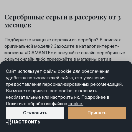
Серебряные серьги в рассрочку от 3
месяцев
Подбираете изящные сережки из серебра? В поисках
оригинальной модели? Заходите в каталог интернет-
магазина «DIAMANTE» и покупайте онлайн серебрянные
серьги онлайн либо приезжайте в магазины сети в
Минске и по всей РБ! У нас вы купите серебряные
Сайт использует файлы cookie для обеспечения
серьги на любой вкус:
удобства пользователей сайта, его улучшения,
предоставления персонализированных рекомендаций.
с геометрическими фигурами и абстрактным
Вы можете принять все cookie, отклонить
рисунком;
необязательные или настроить их. Подробнее в
с орнаментом и росписью эмалью;
Политике обработки файлов
cookie.
без вставок или украшенные топазом, фианитом,
Отклонить
Принять
жемчугом, кристаллами Swarovski.
НАСТРОИТЬ
Главная
Каталог
Избранное
Корзина
Войти
В наличии серьги с классическими застежками –