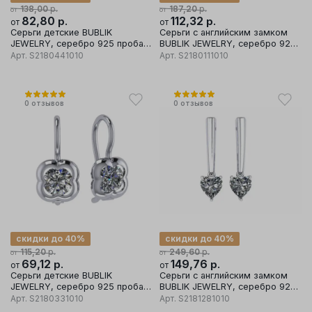
р.
р.
138,00
187,20
от
от
82,80
р.
112,32
р.
от
от
Серьги детские BUBLIK
Серьги с английским замком
JEWELRY, серебро 925 проба,
BUBLIK JEWELRY, серебро 925
вставка фианит
проба, вставка фианит
Арт.
S2180441010
Арт.
S2180111010
0
отзывов
0
отзывов
скидки до 40%
скидки до 40%
р.
р.
115,20
249,60
от
от
69,12
р.
149,76
р.
от
от
Серьги детские BUBLIK
Серьги с английским замком
JEWELRY, серебро 925 проба,
BUBLIK JEWELRY, серебро 925
вставка фианит
проба, вставка фианит
Арт.
S2180331010
Арт.
S2181281010