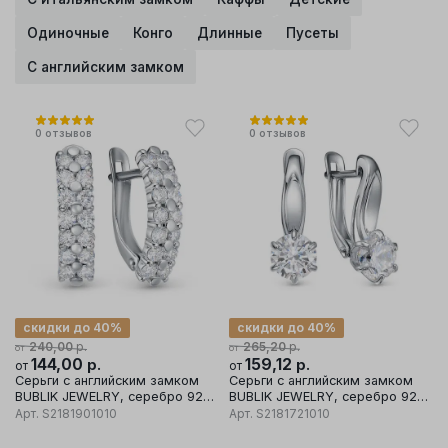
Одиночные
Конго
Длинные
Пусеты
С английским замком
0
отзывов
0
отзывов
скидки до 40%
скидки до 40%
р.
р.
240,00
265,20
от
от
144,00
р.
159,12
р.
от
от
Серьги с английским замком
Серьги с английским замком
BUBLIK JEWELRY, серебро 925
BUBLIK JEWELRY, серебро 925
проба, вставка фианит
проба, вставка фианит
Арт.
S2181901010
Арт.
S2181721010