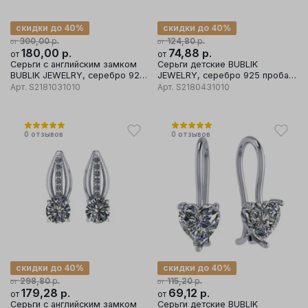
скидки до 40%
скидки до 40%
р.
р.
300,00
124,80
от
от
180,00
р.
74,88
р.
от
от
Серьги с английским замком
Серьги детские BUBLIK
BUBLIK JEWELRY, серебро 925
JEWELRY, серебро 925 проба,
проба, вставка фианит
вставка фианит
Арт.
S2181031010
Арт.
S2180431010
0
отзывов
0
отзывов
скидки до 40%
скидки до 40%
р.
р.
298,80
115,20
от
от
179,28
р.
69,12
р.
от
от
Серьги с английским замком
Серьги детские BUBLIK