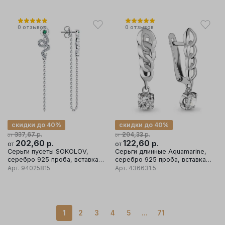
0
отзывов
0
отзывов
скидки до 40%
скидки до 40%
р.
р.
337,67
204,33
от
от
202,60
р.
122,60
р.
от
от
Серьги пусеты SOKOLOV,
Серьги длинные Aquamarine,
серебро 925 проба, вставка
серебро 925 проба, вставка
фианит
фианит
Арт.
94025815
Арт.
436631.5
1
2
3
4
5
...
71