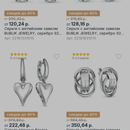
скидки до 40%
скидки до 40%
р.
р.
200,40
213,60
от
от
120,24
р.
128,16
р.
от
от
Серьги с английским замком
Серьги с английским замком
BUBLIK JEWELRY, серебро 925
BUBLIK JEWELRY, серебро 925
проба, вставка фианит
проба, вставка фианит
Арт.
S2181331010
Арт.
S2181831010
0
отзывов
0
отзывов
скидки до 40%
скидки до 40%
р.
р.
370,80
584,40
от
от
222,48
р.
350,64
р.
от
от
Серьги длинные Berger,
Серьги с английским замком