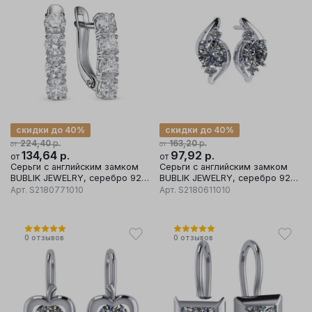
скидки до 40%
скидки до 40%
р.
р.
224,40
163,20
от
от
134,64
р.
97,92
р.
от
от
Серьги с английским замком
Серьги с английским замком
BUBLIK JEWELRY, серебро 925
BUBLIK JEWELRY, серебро 925
проба, вставка фианит
проба, вставка фианит
Арт.
S2180771010
Арт.
S2180611010
0
отзывов
0
отзывов