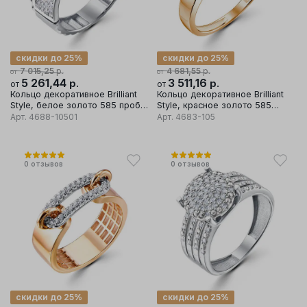
скидки до 25%
скидки до 25%
р.
р.
7 015,25
4 681,55
от
от
5 261,44
р.
3 511,16
р.
от
от
Кольцо декоративное Brilliant
Кольцо декоративное Brilliant
Style, белое золото 585 проба,
Style, красное золото 585
вставка бриллиант
проба, вставка бриллиант
Арт.
4688-10501
Арт.
4683-105
0
отзывов
0
отзывов
скидки до 25%
скидки до 25%