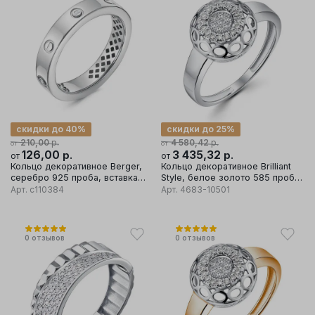
скидки до 40%
скидки до 25%
р.
р.
210,00
4 580,42
от
от
126,00
р.
3 435,32
р.
от
от
Кольцо декоративное Berger,
Кольцо декоративное Brilliant
серебро 925 проба, вставка
Style, белое золото 585 проба,
фианит
вставка бриллиант
Арт.
с110384
Арт.
4683-10501
0
отзывов
0
отзывов