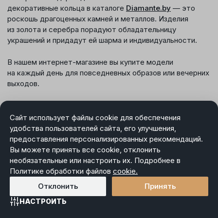
декоративные кольца в каталоге
Diamante.by
‎ — это
роскошь драгоценных камней и металлов. Изделия
из золота и серебра порадуют обладательницу
украшений и придадут ей шарма и индивидуальности.
В нашем интернет-магазине вы купите модели
на каждый день для повседневных образов или вечерних
выходов.
Как выбрать декоративное кольцо в
подарок?
Сайт использует файлы cookie для обеспечения
удобства пользователей сайта, его улучшения,
предоставления персонализированных рекомендаций.
Хотите подготовить сюрприз любимой девушке или
Вы можете принять все cookie, отклонить
порадовать маму? Вам пригодятся несколько
необязательные или настроить их. Подробнее в
лайфхаков, которые помогут сделать подарок
Политике обработки файлов
cookie.
желанным.
Отклонить
Принять
Узнайте размер заранее.
НАСТРОИТЬ
Определить его незаметно можно несколькими
Главная
Каталог
Избранное
Корзина
Войти
способами. Самый простой — взять одно из старых