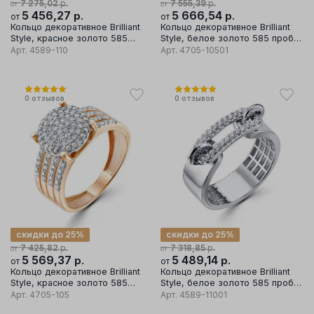
р.
р.
7 275,02
7 555,39
от
от
5 456,27
р.
5 666,54
р.
от
от
Кольцо декоративное Brilliant
Кольцо декоративное Brilliant
Style, красное золото 585
Style, белое золото 585 проба,
проба, вставка бриллиант
вставка бриллиант
Арт.
4589-110
Арт.
4705-10501
0
отзывов
0
отзывов
скидки до 25%
скидки до 25%
р.
р.
7 425,82
7 318,85
от
от
5 569,37
р.
5 489,14
р.
от
от
Кольцо декоративное Brilliant
Кольцо декоративное Brilliant
Style, красное золото 585
Style, белое золото 585 проба,
проба, вставка бриллиант
вставка бриллиант
Арт.
4705-105
Арт.
4589-11001