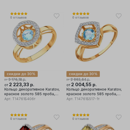
0
отзывов
0
отзывов
скидки до 30%
скидки до 30%
р.
р.
3 176,18
2 863,64
от
от
2 223,33
р.
2 004,55
р.
от
от
Кольцо декоративное Karatov,
Кольцо декоративное Karatov,
красное золото 585 проба,
красное золото 585 проба,
вставка топаз
вставка топаз
Арт.
Т14761Б406т
Арт.
Т14761Б517-1т
0
отзывов
0
отзывов