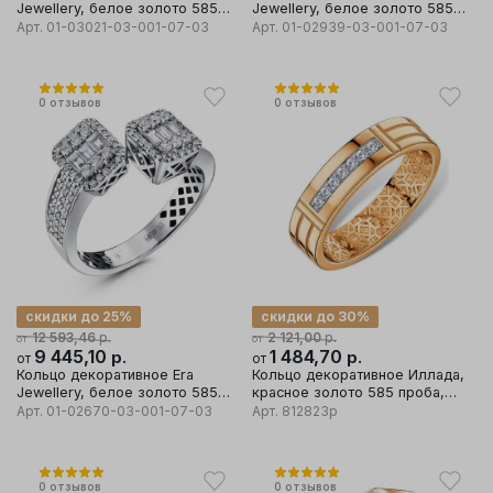
Jewellery, белое золото 585
Jewellery, белое золото 585
проба, вставка бриллиант
проба, вставка бриллиант
Арт.
01-03021-03-001-07-03
Арт.
01-02939-03-001-07-03
0
отзывов
0
отзывов
скидки до 25%
скидки до 30%
р.
р.
12 593,46
2 121,00
от
от
9 445,10
р.
1 484,70
р.
от
от
Кольцо декоративное Era
Кольцо декоративное Иллада,
Jewellery, белое золото 585
красное золото 585 проба,
проба, вставка бриллиант
вставка фианит
Арт.
01-02670-03-001-07-03
Арт.
812823р
0
отзывов
0
отзывов