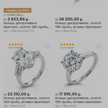
скидки до 20%
р.
4 942,08
от
3 953,66
р.
34 290,00
р.
от
от
Кольцо декоративное
Кольцо декоративное, золото
Кристалл, золото 585 проба,
585 проба, вставка бриллиант
вставка бриллиант
Арт.
CB81400226773
Арт.
КФиз 1534
0
отзывов
0
отзывов
23 310,00
р.
17 910,00
р.
от
от
Кольцо декоративное, золото
Кольцо декоративное, золото
585 проба, вставка бриллиант
585 проба, вставка бриллиант
Арт.
КФиз 1533
Арт.
КФиз 1532