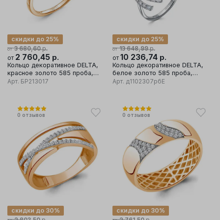
скидки до 25%
скидки до 25%
р.
р.
3 680,60
13 648,99
от
от
2 760,45
р.
10 236,74
р.
от
от
Кольцо декоративное DELTA,
Кольцо декоративное DELTA,
красное золото 585 проба,
белое золото 585 проба,
вставка бриллиант/сапфир
вставка бриллиант
Арт.
БР213017
Арт.
д1102307рбЕ
0
отзывов
0
отзывов
скидки до 30%
скидки до 30%
р.
р.
2 803,50
2 761,50