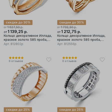
скидки до 30%
скидки до 30%
р.
р.
1 627,50
1 732,50
от
от
1 139,25
р.
1 212,75
р.
от
от
Кольцо декоративное Иллада,
Кольцо декоративное Иллада,
красное золото 585 проба,
красное золото 585 проба,
вставка фианит
вставка фианит
Арт.
812802р
Арт.
812556р
0
отзывов
0
отзывов
скидки до 25%
скидки до 25%