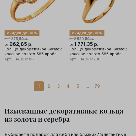
скидки до 30%
скидки до 30%
р.
р.
1 375,50
2 530,50
от
от
962,85
р.
1 771,35
р.
от
от
Кольцо декоративное Karatov,
Кольцо декоративное Karatov,
красное золото 585 проба
красное золото 585 проба
Арт.
Т14061И157
Арт.
Т14061И208
1
2
3
4
5
...
79
Изысканные декоративные кольца
из золота и серебра
Выбираете подарок для себя или близких? Элегантные