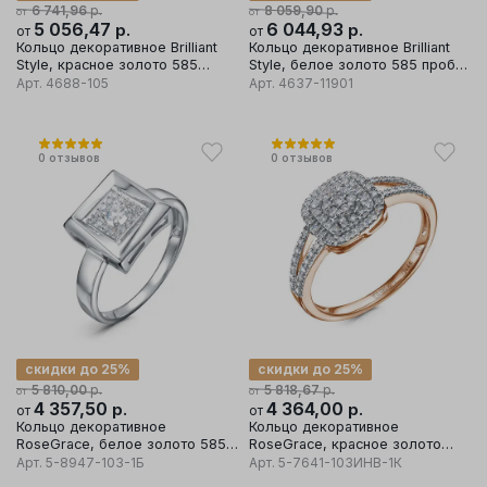
р.
р.
6 741,96
8 059,90
от
от
5 056,47
р.
6 044,93
р.
от
от
Кольцо декоративное Brilliant
Кольцо декоративное Brilliant
Style, красное золото 585
Style, белое золото 585 проба,
проба, вставка бриллиант
вставка бриллиант
Арт.
4688-105
Арт.
4637-11901
0
отзывов
0
отзывов
скидки до 25%
скидки до 25%
р.
р.
5 810,00
5 818,67
от
от
4 357,50
р.
4 364,00
р.
от
от
Кольцо декоративное
Кольцо декоративное
RoseGrace, белое золото 585
RoseGrace, красное золото
проба
585 проба
Арт.
5-8947-103-1Б
Арт.
5-7641-103ИНВ-1К