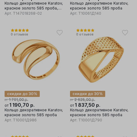
Кольцо декоративное Karatov,
Кольцо декоративное Karatov,
красное золото 585 проба,
красное золото 585 проба
вставка гранат
Арт.
Т147018268-02
Арт.
Т10061Д140
0
отзывов
0
отзывов
скидки до 30%
скидки до 30%
р.
р.
1 701,00
2 625,00
от
от
1 190,70
р.
1 837,50
р.
от
от
Кольцо декоративное Karatov,
Кольцо декоративное Karatov,
красное золото 585 проба
красное золото 585 проба
Арт.
Т10001Д986
Арт.
Т10001Д790