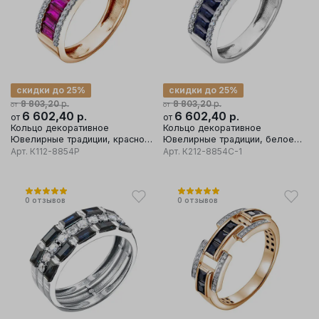
скидки до 25%
скидки до 25%
р.
р.
8 803,20
8 803,20
от
от
6 602,40
р.
6 602,40
р.
от
от
Кольцо декоративное
Кольцо декоративное
Ювелирные традиции, красное
Ювелирные традиции, белое
золото 585 проба, вставка
золото 585 проба, вставка
Арт.
К112-8854Р
Арт.
К212-8854С-1
бриллиант
бриллиант
0
отзывов
0
отзывов