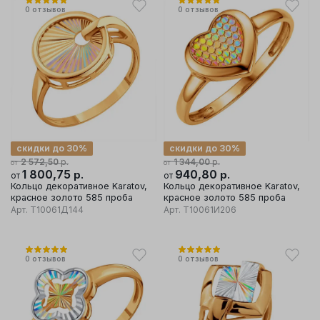
0
отзывов
0
отзывов
скидки до 30%
скидки до 30%
р.
р.
2 572,50
1 344,00
от
от
1 800,75
р.
940,80
р.
от
от
Кольцо декоративное Karatov,
Кольцо декоративное Karatov,
красное золото 585 проба
красное золото 585 проба
Арт.
Т10061Д144
Арт.
Т10061И206
0
отзывов
0
отзывов