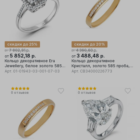
скидки до 25%
скидки до 20%
р.
р.
7 802,91
4 360,60
от
от
5 852,18
р.
3 488,48
р.
от
от
Кольцо декоративное Era
Кольцо декоративное
Jewellery, белое золото 585
Кристалл, золото 585 проба,
проба, вставка бриллиант
вставка бриллиант
Арт.
01-01943-03-001-07-03
Арт.
CB34000226773
0
отзывов
0
отзывов