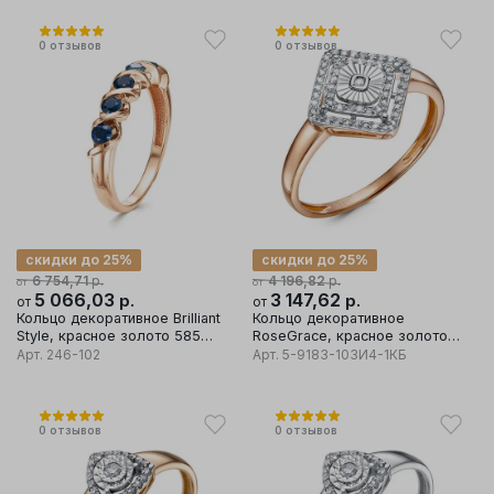
0
отзывов
0
отзывов
скидки до 25%
скидки до 25%
р.
р.
6 754,71
4 196,82
от
от
5 066,03
р.
3 147,62
р.
от
от
Кольцо декоративное Brilliant
Кольцо декоративное
Style, красное золото 585
RoseGrace, красное золото
проба, вставка сапфир
585 проба
Арт.
246-102
Арт.
5-9183-103И4-1КБ
0
отзывов
0
отзывов