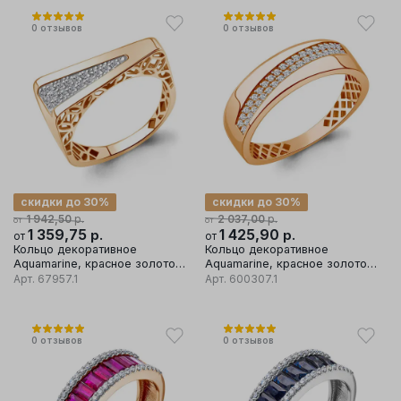
0
отзывов
0
отзывов
скидки до 30%
скидки до 30%
р.
р.
1 942,50
2 037,00
от
от
1 359,75
р.
1 425,90
р.
от
от
Кольцо декоративное
Кольцо декоративное
Aquamarine, красное золото
Aquamarine, красное золото
585 проба, вставка фианит
585 проба, вставка фианит
Арт.
67957.1
Арт.
600307.1
0
отзывов
0
отзывов