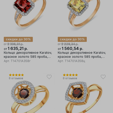
скидки до 30%
скидки до 30%
р.
р.
2 336,01
2 229,34
от
от
1 635,21
р.
1 560,54
р.
от
от
Кольцо декоративное Karatov,
Кольцо декоративное Karatov,
красное золото 585 проба,
красное золото 585 проба,
вставка гранат
вставка фианит
Арт.
Т14701А358г
Арт.
Т14701А358ц
0
отзывов
0
отзывов