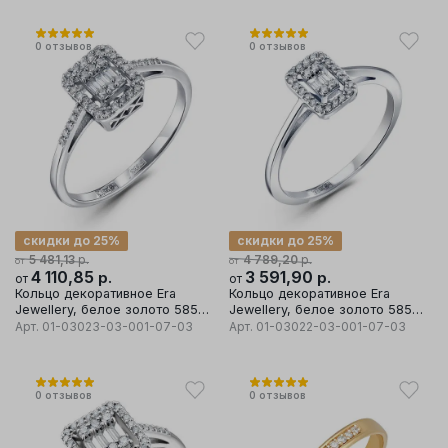
0
отзывов
0
отзывов
скидки до 25%
скидки до 25%
р.
р.
5 481,13
4 789,20
от
от
4 110,85
р.
3 591,90
р.
от
от
Кольцо декоративное Era
Кольцо декоративное Era
Jewellery, белое золото 585
Jewellery, белое золото 585
проба, вставка бриллиант
проба, вставка бриллиант
Арт.
01-03023-03-001-07-03
Арт.
01-03022-03-001-07-03
0
отзывов
0
отзывов