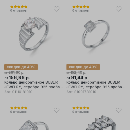
0
отзывов
0
отзывов
скидки до 40%
скидки до 40%
р.
р.
261,60
152,40
от
от
156,96
р.
91,44
р.
от
от
Кольцо декоративное BUBLIK
Кольцо декоративное BUBLIK
JEWELRY, серебро 925 проба,
JEWELRY, серебро 925 проба,
вставка фианит
вставка фианит
Арт.
S1110181010
Арт.
S1001781010
0
отзывов
0
отзывов