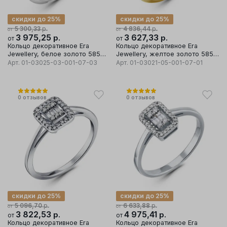
скидки до 25%
скидки до 25%
р.
р.
5 300,33
4 836,44
от
от
3 975,25
р.
3 627,33
р.
от
от
Кольцо декоративное Era
Кольцо декоративное Era
Jewellery, белое золото 585
Jewellery, желтое золото 585
проба, вставка бриллиант
проба, вставка бриллиант
Арт.
01-03025-03-001-07-03
Арт.
01-03021-05-001-07-01
0
отзывов
0
отзывов
скидки до 25%
скидки до 25%
р.
р.
5 096,70
6 633,88
от
от
3 822,53
р.
4 975,41
р.
от
от
Кольцо декоративное Era
Кольцо декоративное Era