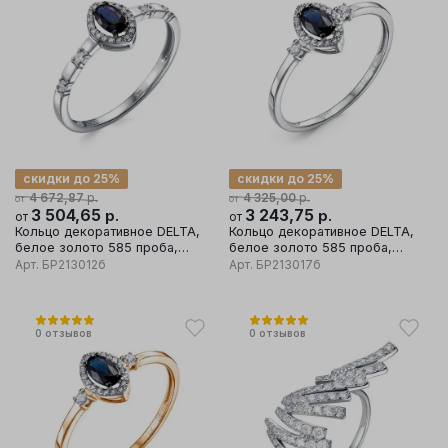
скидки до 25%
скидки до 25%
р.
р.
4 672,87
4 325,00
от
от
3 504,65
р.
3 243,75
р.
от
от
Кольцо декоративное DELTA,
Кольцо декоративное DELTA,
белое золото 585 проба,
белое золото 585 проба,
вставка бриллиант/сапфир
вставка бриллиант/сапфир
Арт.
БР213012б
Арт.
БР213017б
0
отзывов
0
отзывов