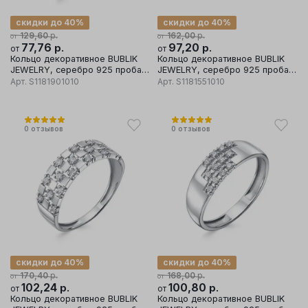
скидки до 40%
скидки до 40%
р.
р.
129,60
162,00
от
от
77,76
р.
97,20
р.
от
от
Кольцо декоративное BUBLIK
Кольцо декоративное BUBLIK
JEWELRY, серебро 925 проба,
JEWELRY, серебро 925 проба,
вставка фианит
вставка фианит
Арт.
S1181901010
Арт.
S1181551010
0
отзывов
0
отзывов
скидки до 40%
скидки до 40%
р.
р.
170,40
168,00
от
от
102,24
р.
100,80
р.
от
от
Кольцо декоративное BUBLIK
Кольцо декоративное BUBLIK