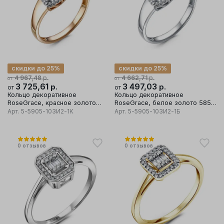
скидки до 25%
скидки до 25%
р.
р.
4 967,48
4 662,71
от
от
3 725,61
р.
3 497,03
р.
от
от
Кольцо декоративное
Кольцо декоративное
RoseGrace, красное золото
RoseGrace, белое золото 585
585 проба
проба
Арт.
5-5905-103И2-1К
Арт.
5-5905-103И2-1Б
0
отзывов
0
отзывов