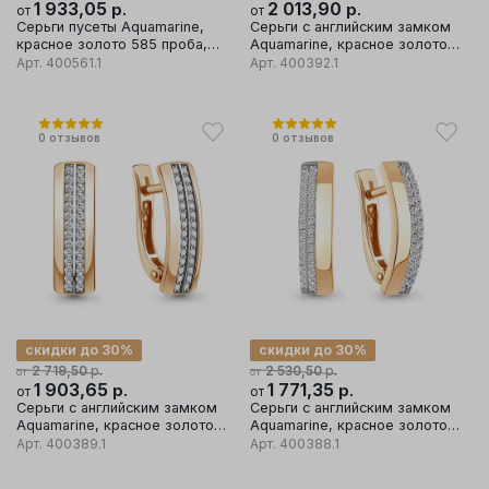
1 933,05
р.
2 013,90
р.
от
от
Серьги пусеты Aquamarine,
Серьги с английским замком
красное золото 585 проба,
Aquamarine, красное золото
вставка перламутр
585 проба, вставка фианит
Арт.
400561.1
Арт.
400392.1
0
отзывов
0
отзывов
скидки до 30%
скидки до 30%
р.
р.
2 719,50
2 530,50
от
от
1 903,65
р.
1 771,35
р.
от
от
Серьги с английским замком
Серьги с английским замком
Aquamarine, красное золото
Aquamarine, красное золото
585 проба, вставка фианит
585 проба, вставка фианит
Арт.
400389.1
Арт.
400388.1