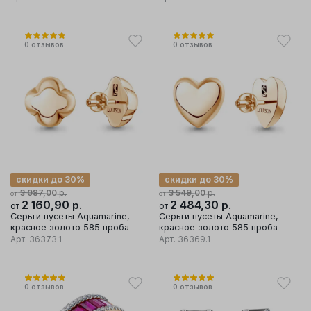
0
отзывов
0
отзывов
скидки до 30%
скидки до 30%
р.
р.
3 087,00
3 549,00
от
от
2 160,90
р.
2 484,30
р.
от
от
Серьги пусеты Aquamarine,
Серьги пусеты Aquamarine,
красное золото 585 проба
красное золото 585 проба
Арт.
36373.1
Арт.
36369.1
0
отзывов
0
отзывов