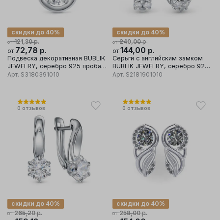
скидки до 40%
скидки до 40%
р.
р.
121,30
240,00
от
от
72,78
р.
144,00
р.
от
от
Подвеска декоративная BUBLIK
Серьги с английским замком
JEWELRY, серебро 925 проба,
BUBLIK JEWELRY, серебро 925
вставка фианит
проба, вставка фианит
Арт.
S3180391010
Арт.
S2181901010
0
отзывов
0
отзывов
скидки до 40%
скидки до 40%
р.
р.
265,20
258,00
от
от