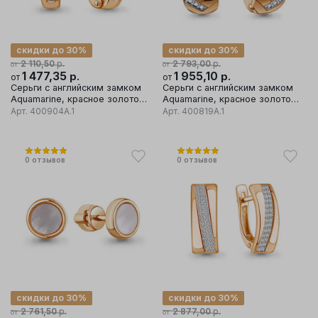
скидки до 30%
скидки до 30%
р.
р.
2 110,50
2 793,00
от
от
1 477,35
р.
1 955,10
р.
от
от
Серьги с английским замком
Серьги с английским замком
Aquamarine, красное золото
Aquamarine, красное золото
585 проба, вставка фианит
585 проба, вставка фианит
Арт.
400904А.1
Арт.
400819А.1
0
отзывов
0
отзывов
скидки до 30%
скидки до 30%
р.
р.
2 761,50
2 877,00
от
от