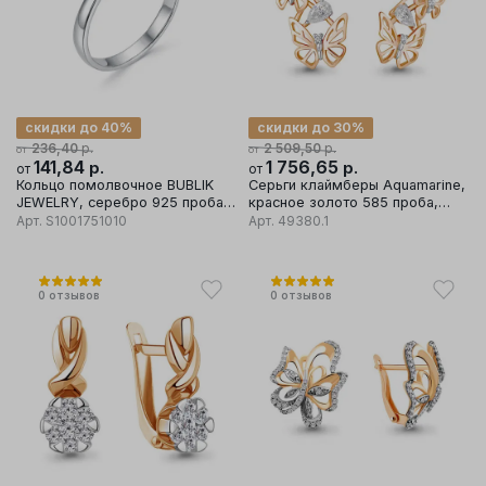
скидки до 40%
скидки до 30%
р.
р.
236,40
2 509,50
от
от
141,84
р.
1 756,65
р.
от
от
Кольцо помолвочное BUBLIK
Серьги клаймберы Aquamarine,
JEWELRY, серебро 925 проба,
красное золото 585 проба,
вставка фианит
вставка фианит
Арт.
S1001751010
Арт.
49380.1
0
отзывов
0
отзывов