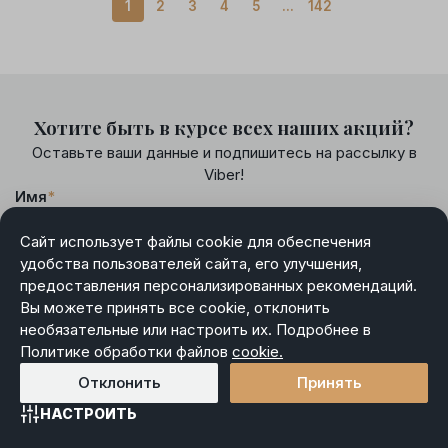
1
2
3
4
5
...
142
Хотите быть в курсе всех наших акций?
Оставьте ваши данные и подпишитесь на рассылку в
Viber!
Имя
*
Сайт использует файлы cookie для обеспечения
удобства пользователей сайта, его улучшения,
Номер телефона
*
предоставления персонализированных рекомендаций.
Вы можете принять все cookie, отклонить
необязательные или настроить их. Подробнее в
Я даю
согласие
на обработку моих персональных
Политике обработки файлов
cookie.
данных и ознакомлен(а) с
правами
, связанными с такой
*
обработкой
Отклонить
Принять
НАСТРОИТЬ
Главная
Каталог
Избранное
Корзина
Войти