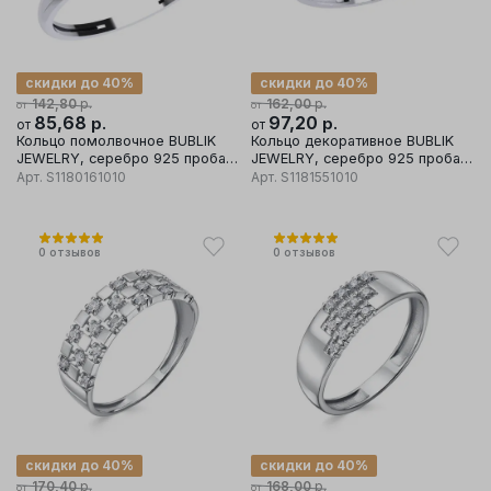
скидки до 40%
скидки до 40%
р.
р.
142,80
162,00
от
от
85,68
р.
97,20
р.
от
от
Кольцо помолвочное BUBLIK
Кольцо декоративное BUBLIK
JEWELRY, серебро 925 проба,
JEWELRY, серебро 925 проба,
вставка фианит
вставка фианит
Арт.
S1180161010
Арт.
S1181551010
0
отзывов
0
отзывов
скидки до 40%
скидки до 40%
р.
р.
170,40
168,00
от
от