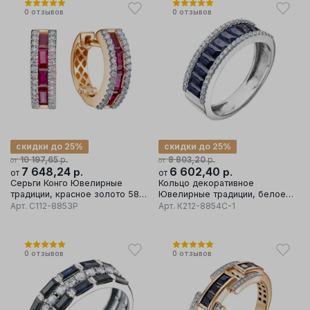
0
отзывов
0
отзывов
скидки до 25%
скидки до 25%
р.
р.
10 197,65
8 803,20
от
от
7 648,24
р.
6 602,40
р.
от
от
Серьги Конго Ювелирные
Кольцо декоративное
традиции, красное золото 585
Ювелирные традиции, белое
проба, вставка бриллиант
золото 585 проба, вставка
Арт.
С112-8853Р
Арт.
К212-8854С-1
бриллиант
0
отзывов
0
отзывов