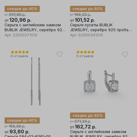
скидки до 40%
скидки до 40%
р.
р.
201,60
169,20
от
от
120,96
р.
101,52
р.
от
от
Серьги с английским замком
Серьги пусеты BUBLIK
BUBLIK JEWELRY, серебро 925
JEWELRY, серебро 925 проба,
проба, вставка фианит
вставка фианит
Арт.
S2000271010
Арт.
S2000341010
0
отзывов
0
отзывов
скидки до 40%
скидки до 40%
р.
271,20
от
р.
162,72
р.
156,00
от
от
93,60
р.
Серьги с английским замком
от
Серьги S94-02-8361-00
BUBLIK JEWELRY, серебро 925