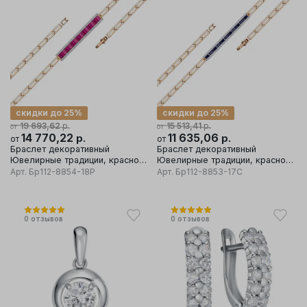
скидки до 25%
скидки до 25%
р.
р.
19 693,62
15 513,41
от
от
14 770,22
р.
11 635,06
р.
от
от
Браслет декоративный
Браслет декоративный
Ювелирные традиции, красное
Ювелирные традиции, красное
золото 585 проба, вставка
золото 585 проба, вставка
Арт.
Бр112-8854-18Р
Арт.
Бр112-8853-17С
бриллиант
бриллиант
0
отзывов
0
отзывов