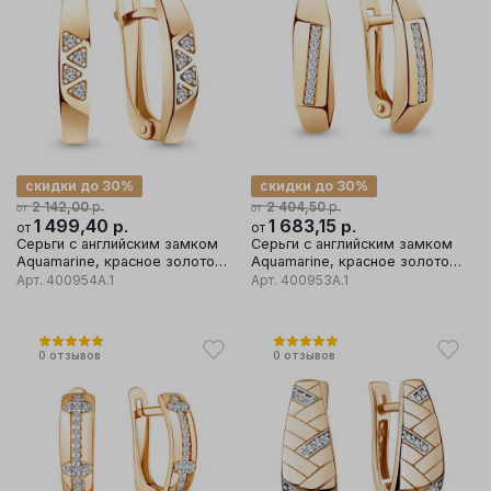
скидки до 30%
скидки до 30%
р.
р.
2 142,00
2 404,50
от
от
1 499,40
р.
1 683,15
р.
от
от
Серьги с английским замком
Серьги с английским замком
Aquamarine, красное золото
Aquamarine, красное золото
585 проба, вставка фианит
585 проба, вставка фианит
Арт.
400954А.1
Арт.
400953А.1
0
отзывов
0
отзывов