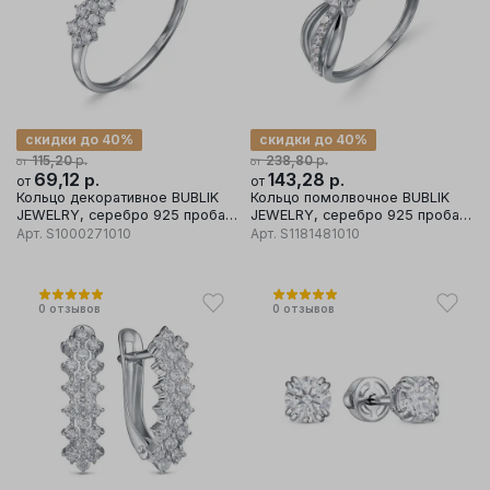
скидки до 40%
скидки до 40%
р.
р.
115,20
238,80
от
от
69,12
р.
143,28
р.
от
от
Кольцо декоративное BUBLIK
Кольцо помолвочное BUBLIK
JEWELRY, серебро 925 проба,
JEWELRY, серебро 925 проба,
вставка фианит
вставка фианит
Арт.
S1000271010
Арт.
S1181481010
0
отзывов
0
отзывов