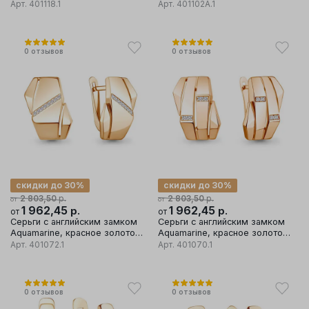
вставка фианит
585 проба, вставка фианит
Арт.
401118.1
Арт.
401102А.1
0
отзывов
0
отзывов
скидки до 30%
скидки до 30%
р.
р.
2 803,50
2 803,50
от
от
1 962,45
р.
1 962,45
р.
от
от
Серьги с английским замком
Серьги с английским замком
Aquamarine, красное золото
Aquamarine, красное золото
585 проба, вставка фианит
585 проба, вставка фианит
Арт.
401072.1
Арт.
401070.1
0
отзывов
0
отзывов