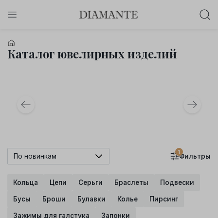
Баслет с бриллиантом в подарок!
Осталось:
Каталог ювелирных изделий
0
0
0
0
:
:
:
дней
часов
минут
секунд
Хочу!
1
По новинкам
Фильтры
Кольца
Цепи
Серьги
Браслеты
Подвески
Бусы
Броши
Булавки
Колье
Пирсинг
Зажимы для галстука
Запонки