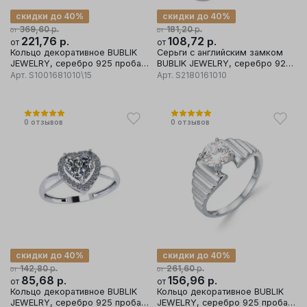
скидки до 40%
скидки до 40%
р.
р.
369,60
181,20
от
от
221,76
р.
108,72
р.
от
от
Кольцо декоративное BUBLIK
Серьги с английским замком
JEWELRY, серебро 925 проба,
BUBLIK JEWELRY, серебро 925
вставка фианит
проба, вставка фианит
Арт.
S1001681010\15
Арт.
S2180161010
0
отзывов
0
отзывов
скидки до 40%
скидки до 40%
р.
р.
142,80
261,60
от
от
85,68
р.
156,96
р.
от
от
Кольцо декоративное BUBLIK
Кольцо декоративное BUBLIK
JEWELRY, серебро 925 проба,
JEWELRY, серебро 925 проба,