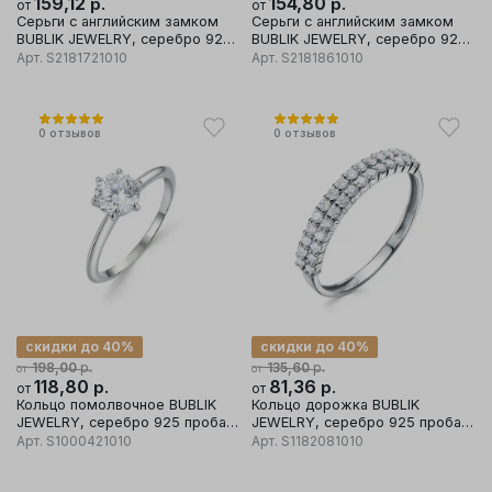
159,12
р.
154,80
р.
от
от
Серьги с английским замком
Серьги с английским замком
BUBLIK JEWELRY, серебро 925
BUBLIK JEWELRY, серебро 925
проба, вставка фианит
проба, вставка фианит
Арт.
S2181721010
Арт.
S2181861010
0
отзывов
0
отзывов
скидки до 40%
скидки до 40%
р.
р.
198,00
135,60
от
от
118,80
р.
81,36
р.
от
от
Кольцо помолвочное BUBLIK
Кольцо дорожка BUBLIK
JEWELRY, серебро 925 проба,
JEWELRY, серебро 925 проба,
вставка фианит
вставка фианит
Арт.
S1000421010
Арт.
S1182081010