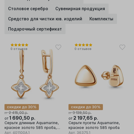
Столовое серебро
Сувенирная продукция
Средство для чистки юв. изделий
Комплекты
Подарочный сертификат
0
отзывов
0
отзывов
скидки до 30%
скидки до 30%
р.
р.
2 415,00
3 139,50
от
от
1 690,50
р.
2 197,65
р.
от
от
Серьги длинные Aquamarine,
Серьги пусеты Aquamarine,
красное золото 585 проба,
красное золото 585 проба
вставка фианит
Арт.
401100А.1
Арт.
36375.1