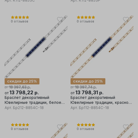
Арт.
К112-8853С
Арт.
К112-8853Р
бриллиант
бриллиант
0
отзывов
0
отзывов
скидки до 25%
скидки до 25%
р.
р.
18 397,63
18 397,74
от
от
13 798,22
р.
13 798,31
р.
от
от
Браслет декоративный
Браслет декоративный
Ювелирные традиции, белое
Ювелирные традиции, красное
золото 585 проба, вставка
золото 585 проба, вставка
Арт.
Бр212-8854С-18
Арт.
Бр112-8854С-18
бриллиант
бриллиант
0
отзывов
0
отзывов