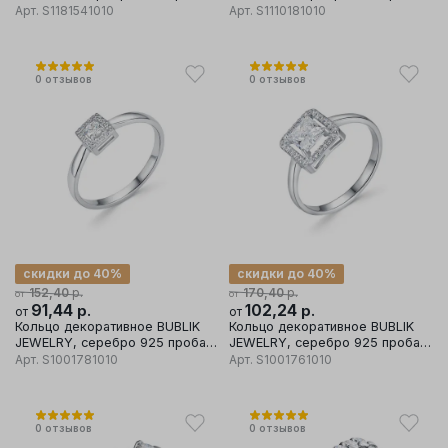
вставка фианит
вставка фианит
Арт.
S1181541010
Арт.
S1110181010
0
отзывов
0
отзывов
скидки до 40%
скидки до 40%
р.
р.
152,40
170,40
от
от
91,44
р.
102,24
р.
от
от
Кольцо декоративное BUBLIK
Кольцо декоративное BUBLIK
JEWELRY, серебро 925 проба,
JEWELRY, серебро 925 проба,
вставка фианит
вставка фианит
Арт.
S1001781010
Арт.
S1001761010
0
отзывов
0
отзывов