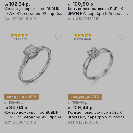
102,24
р.
100,80
р.
от
от
Кольцо декоративное BUBLIK
Кольцо декоративное BUBLIK
JEWELRY, серебро 925 проба,
JEWELRY, серебро 925 проба,
вставка фианит
вставка фианит
Арт.
S1000491010
Арт.
S1000481010
0
отзывов
0
отзывов
скидки до 40%
скидки до 40%
р.
р.
158,40
182,40
от
от
95,04
р.
109,44
р.
от
от
Кольцо помолвочное BUBLIK
Кольцо помолвочное BUBLIK
JEWELRY, серебро 925 проба,
JEWELRY, серебро 925 проба,
вставка фианит
вставка фианит
Арт.
S1000401010
Арт.
S1001731010