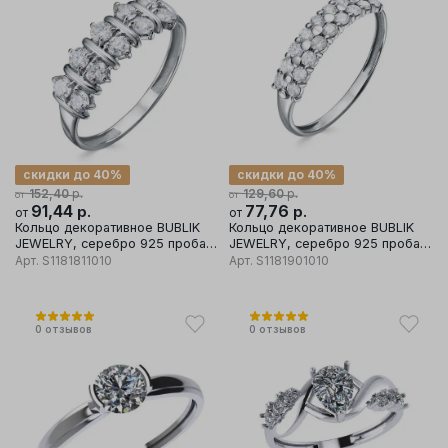
скидки до 40%
скидки до 40%
р.
р.
152,40
129,60
от
от
91,44
р.
77,76
р.
от
от
Кольцо декоративное BUBLIK
Кольцо декоративное BUBLIK
JEWELRY, серебро 925 проба,
JEWELRY, серебро 925 проба,
вставка фианит
вставка фианит
Арт.
S1181811010
Арт.
S1181901010
0
отзывов
0
отзывов