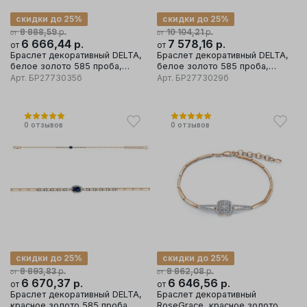
скидки до 25%
скидки до 25%
р.
р.
8 888,59
10 104,21
от
от
6 666,44
р.
7 578,16
р.
от
от
Браслет декоративный DELTA,
Браслет декоративный DELTA,
белое золото 585 проба,
белое золото 585 проба,
вставка бриллиант/сапфир
вставка бриллиант/сапфир
Арт.
БР2773035б
Арт.
БР2773029б
0
отзывов
0
отзывов
скидки до 25%
скидки до 25%
р.
р.
8 893,83
8 862,08
от
от
6 670,37
р.
6 646,56
р.
от
от
Браслет декоративный DELTA,
Браслет декоративный
красное золото 585 проба,
RoseGrace, красное золото