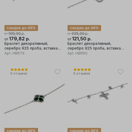
скидки до 46%
скидки до 46%
р.
р.
333,00
225,00
от
от
179,82
р.
121,50
р.
от
от
Браслет декоративный,
Браслет декоративный,
серебро 925 проба, вставка
серебро 925 проба, вставка
фианит
перламутр
Арт.
HBR79
Арт.
HBR60
0
отзывов
0
отзывов
скидки до 46%
скидки до 46%