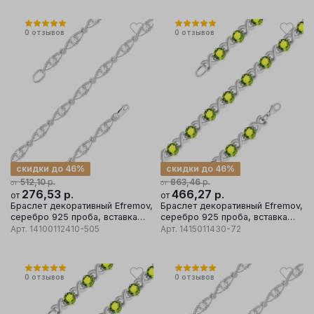
0
отзывов
0
отзывов
скидки до 46%
скидки до 46%
р.
р.
512,10
863,46
от
от
276,53
р.
466,27
р.
от
от
Браслет декоративный Efremov,
Браслет декоративный Efremov,
серебро 925 проба, вставка
серебро 925 проба, вставка
фианит
хризолит
Арт.
14100112410-505
Арт.
1415011430-72
0
отзывов
0
отзывов