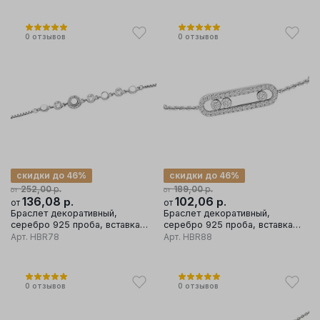
0
отзывов
0
отзывов
скидки до 46%
скидки до 46%
р.
р.
252,00
189,00
от
от
136,08
р.
102,06
р.
от
от
Браслет декоративный,
Браслет декоративный,
серебро 925 проба, вставка
серебро 925 проба, вставка
перламутр
фианит
Арт.
HBR78
Арт.
HBR88
0
отзывов
0
отзывов