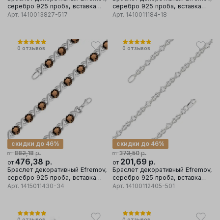
серебро 925 проба, вставка
серебро 925 проба, вставка
фианит
фианит
Арт.
1410013827-517
Арт.
1410011184-18
0
отзывов
0
отзывов
скидки до 46%
скидки до 46%
р.
р.
882,18
373,50
от
от
476,38
р.
201,69
р.
от
от
Браслет декоративный Efremov,
Браслет декоративный Efremov,
серебро 925 проба, вставка
серебро 925 проба, вставка
раухтопаз
фианит
Арт.
1415011430-34
Арт.
14100112405-501
0
отзывов
0
отзывов