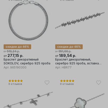
скидки до 46%
скидки до 46%
р.
р.
513,24
351,00
от
от
277,15
р.
189,54
р.
от
от
Браслет декоративный
Браслет декоративный,
SOKOLOV, серебро 925 проба
серебро 925 проба, вставка
фианит
Арт.
965190300
Арт.
HBR77
0
отзывов
0
отзывов