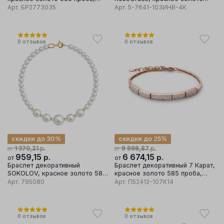
вставка бриллиант/сапфир
585 проба
Арт.
БР2773035
Арт.
5-7641-103ИНВ-4К
0
отзывов
0
отзывов
скидки до 30%
скидки до 25%
р.
р.
1 370,21
8 898,87
от
от
959,15
р.
6 674,15
р.
от
от
Браслет декоративный
Браслет декоративный 7 Карат,
SOKOLOV, красное золото 585
красное золото 585 проба,
проба, вставка жемчуг
вставка бриллиант
Арт.
795080
Арт.
П52412-107К14
0
отзывов
0
отзывов