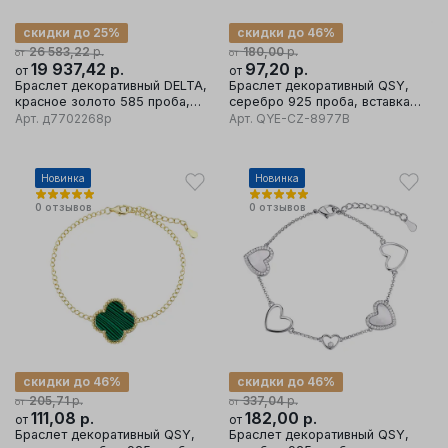
скидки до 25%
скидки до 46%
р.
р.
26 583,22
180,00
от
от
19 937,42
р.
97,20
р.
от
от
Браслет декоративный DELTA,
Браслет декоративный QSY,
красное золото 585 проба,
серебро 925 проба, вставка
вставка бриллиант
кубический цирконий
Арт.
д7702268р
Арт.
QYE-CZ-8977B
Новинка
Новинка
0
отзывов
0
отзывов
скидки до 46%
скидки до 46%
р.
р.
205,71
337,04
от
от
111,08
р.
182,00
р.
от
от
Браслет декоративный QSY,
Браслет декоративный QSY,