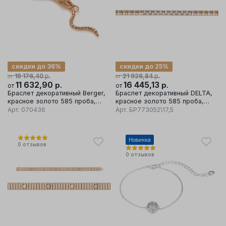
скидки до 36%
скидки до 25%
р.
р.
18 176,40
21 926,84
от
от
11 632,90
р.
16 445,13
р.
от
от
Браслет декоративный Berger,
Браслет декоративный DELTA,
красное золото 585 проба,
красное золото 585 проба,
вставка фианит
вставка бриллиант
Арт.
070436
Арт.
БР773052\17,5
Новинка
0
отзывов
0
отзывов