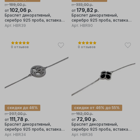
р.
р.
189,00
333,00
от
от
102,06
р.
179,82
р.
от
от
Браслет декоративный,
Браслет декоративный,
серебро 925 проба, вставка
серебро 925 проба, вставка
малахит
фианит
Арт.
HBR39
Арт.
HBR90
0
отзывов
0
отзывов
скидки до 46%
скидки от 46% до 55%
р.
р.
207,00
162,00
от
от
111,78
р.
72,90
р.
от
от
Браслет декоративный,
Браслет декоративный,
серебро 925 проба, вставка
серебро 925 проба, вставка
перламутр
оникс
Арт.
HBR34
Арт.
HBR36