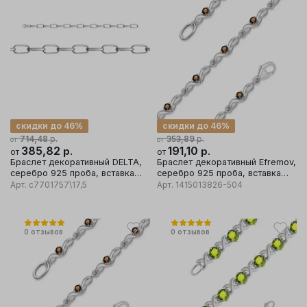
скидки до 46%
скидки до 46%
р.
р.
714,48
353,89
от
от
385,82
р.
191,10
р.
от
от
Браслет декоративный DELTA,
Браслет декоративный Efremov,
серебро 925 проба, вставка
серебро 925 проба, вставка
фианит
раухтопаз
Арт.
с7701757\17,5
Арт.
1415013826-504
0
отзывов
0
отзывов