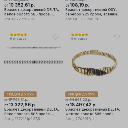
от
от
10 352,61
р.
108,19
р.
от
от
Браслет декоративный DELTA,
Браслет декоративный QSY,
белое золото 585 проба,
серебро 925 проба, вставка
вставка бриллиант/сапфир
перламутр
Арт.
БР2772920б
Арт.
QG-TC-206-2B
0
отзывов
0
отзывов
скидки до 25%
скидки до 25%
р.
р.
17 763,81
24 663,22
от
от
13 322,86
р.
18 497,42
р.
от
от
Браслет декоративный DELTA,
Браслет декоративный DELTA,
белое золото 585 проба,
желтое золото 585 проба,
вставка бриллиант/сапфир
вставка бриллиант
Арт.
д2772131рб\17,5
Арт.
д7702252рл