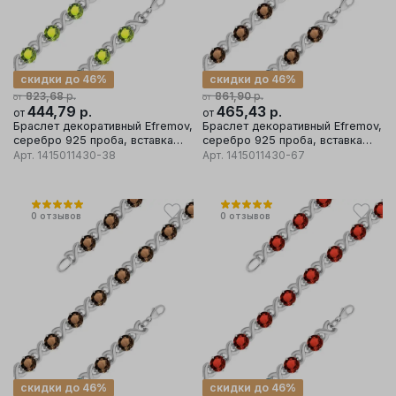
скидки до 46%
скидки до 46%
р.
р.
823,68
861,90
от
от
444,79
р.
465,43
р.
от
от
Браслет декоративный Efremov,
Браслет декоративный Efremov,
серебро 925 проба, вставка
серебро 925 проба, вставка
хризолит
раухтопаз
Арт.
1415011430-38
Арт.
1415011430-67
0
отзывов
0
отзывов
скидки до 46%
скидки до 46%