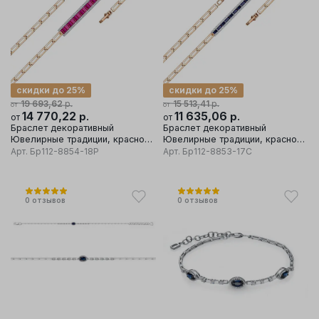
скидки до 25%
скидки до 25%
р.
р.
19 693,62
15 513,41
от
от
14 770,22
р.
11 635,06
р.
от
от
Браслет декоративный
Браслет декоративный
Ювелирные традиции, красное
Ювелирные традиции, красное
золото 585 проба, вставка
золото 585 проба, вставка
Арт.
Бр112-8854-18Р
Арт.
Бр112-8853-17С
бриллиант
бриллиант
0
отзывов
0
отзывов