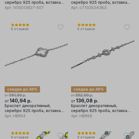
серебро 925 проба, вставка
серебро 925 проба, вставка
фианит
фианит
Арт.
1410013827-507
Арт.
с7702534\18,5
0
отзывов
0
отзывов
скидки до 46%
скидки до 46%
р.
р.
261,00
252,00
от
от
140,94
р.
136,08
р.
от
от
Браслет декоративный,
Браслет декоративный,
серебро 925 проба, вставка
серебро 925 проба, вставка
перламутр
перламутр
Арт.
HBR54
Арт.
HBR69
0
отзывов
0
отзывов