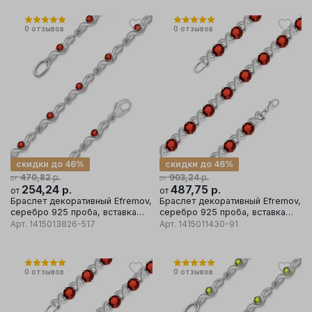
0
отзывов
0
отзывов
скидки до 46%
скидки до 46%
р.
р.
470,82
903,24
от
от
254,24
р.
487,75
р.
от
от
Браслет декоративный Efremov,
Браслет декоративный Efremov,
серебро 925 проба, вставка
серебро 925 проба, вставка
гранат
гранат
Арт.
1415013826-517
Арт.
1415011430-91
0
отзывов
0
отзывов