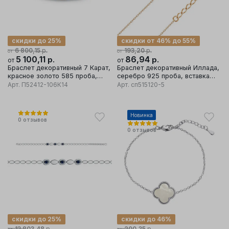
скидки до 25%
скидки от 46% до 55%
р.
р.
6 800,15
193,20
от
от
5 100,11
р.
86,94
р.
от
от
Браслет декоративный 7 Карат,
Браслет декоративный Иллада,
красное золото 585 проба,
серебро 925 проба, вставка
вставка бриллиант
фианит/эмаль
Арт.
П52412-106К14
Арт.
сп515120-5
Новинка
0
отзывов
0
отзывов
скидки до 25%
скидки до 46%
р.
р.
13 803,48
200,35