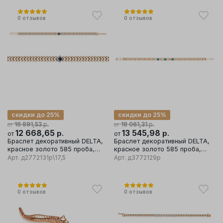
0
отзывов
0
отзывов
скидки до 25%
скидки до 25%
р.
р.
16 891,53
18 061,31
от
от
12 668,65
р.
13 545,98
р.
от
от
Браслет декоративный DELTA,
Браслет декоративный DELTA,
красное золото 585 проба,
красное золото 585 проба,
вставка бриллиант/сапфир
вставка бриллиант/изумруд
Арт.
д2772131р\17,5
Арт.
д3772129р
0
отзывов
0
отзывов