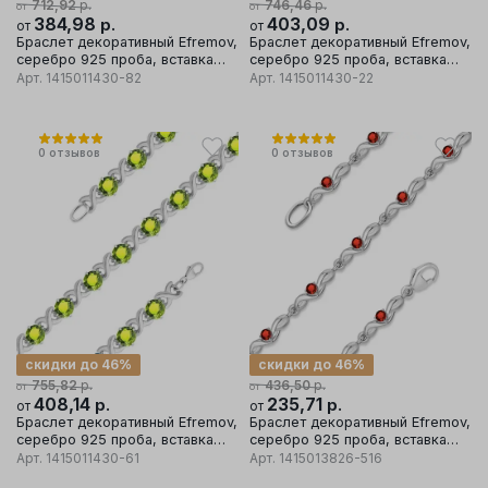
р.
р.
712,92
746,46
от
от
384,98
р.
403,09
р.
от
от
Браслет декоративный Efremov,
Браслет декоративный Efremov,
серебро 925 проба, вставка
серебро 925 проба, вставка
топаз
раухтопаз
Арт.
1415011430-82
Арт.
1415011430-22
0
отзывов
0
отзывов
скидки до 46%
скидки до 46%
р.
р.
755,82
436,50
от
от
408,14
р.
235,71
р.
от
от
Браслет декоративный Efremov,
Браслет декоративный Efremov,
серебро 925 проба, вставка
серебро 925 проба, вставка
хризолит
гранат
Арт.
1415011430-61
Арт.
1415013826-516