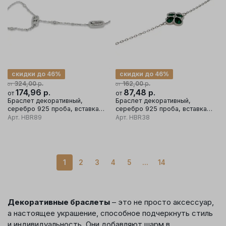
скидки до 46%
скидки до 46%
р.
р.
324,00
162,00
от
от
174,96
р.
87,48
р.
от
от
Браслет декоративный,
Браслет декоративный,
серебро 925 проба, вставка
серебро 925 проба, вставка
фианит
малахит
Арт.
HBR89
Арт.
HBR38
1
2
3
4
5
...
14
Декоративные браслеты
– это не просто аксессуар,
а настоящее украшение, способное подчеркнуть стиль
и индивидуальность. Они добавляют шарм в