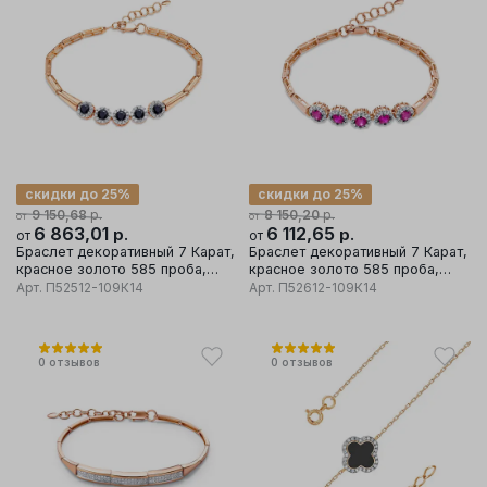
скидки до 25%
скидки до 25%
р.
р.
9 150,68
8 150,20
от
от
6 863,01
р.
6 112,65
р.
от
от
Браслет декоративный 7 Карат,
Браслет декоративный 7 Карат,
красное золото 585 проба,
красное золото 585 проба,
вставка сапфир
вставка бриллиант
Арт.
П52512-109К14
Арт.
П52612-109К14
0
отзывов
0
отзывов