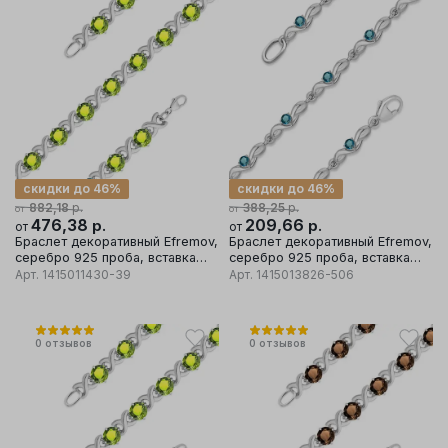
скидки до 46%
скидки до 46%
р.
р.
882,18
388,25
от
от
476,38
р.
209,66
р.
от
от
Браслет декоративный Efremov,
Браслет декоративный Efremov,
серебро 925 проба, вставка
серебро 925 проба, вставка
хризолит
топаз
Арт.
1415011430-39
Арт.
1415013826-506
0
отзывов
0
отзывов