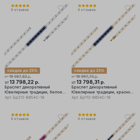
0
отзывов
0
отзывов
скидки до 25%
скидки до 25%
р.
р.
18 397,63
18 397,74
от
от
13 798,22
р.
13 798,31
р.
от
от
Браслет декоративный
Браслет декоративный
Ювелирные традиции, белое
Ювелирные традиции, красное
золото 585 проба, вставка
золото 585 проба, вставка
Арт.
Бр212-8854С-18
Арт.
Бр112-8854С-18
бриллиант
бриллиант
0
отзывов
0
отзывов