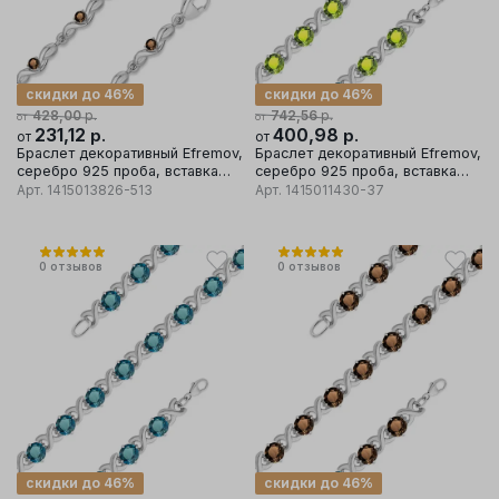
скидки до 46%
скидки до 46%
р.
р.
428,00
742,56
от
от
231,12
р.
400,98
р.
от
от
Браслет декоративный Efremov,
Браслет декоративный Efremov,
серебро 925 проба, вставка
серебро 925 проба, вставка
раухтопаз
хризолит
Арт.
1415013826-513
Арт.
1415011430-37
0
отзывов
0
отзывов
скидки до 46%
скидки до 46%