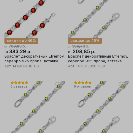
скидки до 46%
скидки до 46%
р.
р.
709,80
386,76
от
от
383,29
р.
208,85
р.
от
от
Браслет декоративный Efremov,
Браслет декоративный Efremov,
серебро 925 проба, вставка
серебро 925 проба, вставка
гранат
хризолит
Арт.
1415011430-86
Арт.
1415013826-509
0
отзывов
0
отзывов