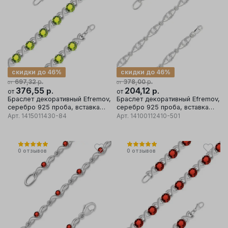
скидки до 46%
скидки до 46%
р.
р.
697,32
378,00
от
от
376,55
р.
204,12
р.
от
от
Браслет декоративный Efremov,
Браслет декоративный Efremov,
серебро 925 проба, вставка
серебро 925 проба, вставка
хризолит
фианит
Арт.
1415011430-84
Арт.
14100112410-501
0
отзывов
0
отзывов