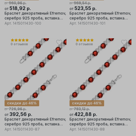
р.
р.
960,96
969,54
от
от
518,92
р.
523,55
р.
от
от
Браслет декоративный Efremov,
Браслет декоративный Efremov,
серебро 925 проба, вставка
серебро 925 проба, вставка
раухтопаз
гранат
Арт.
1415011430-100
Арт.
1415011430-101
0
отзывов
0
отзывов
скидки до 46%
скидки до 46%
р.
р.
726,96
783,12
от
от
392,56
р.
422,88
р.
от
от
Браслет декоративный Efremov,
Браслет декоративный Efremov,
серебро 925 проба, вставка
серебро 925 проба, вставка
гранат
гранат
Арт.
1415011430-87
Арт.
1415011430-88