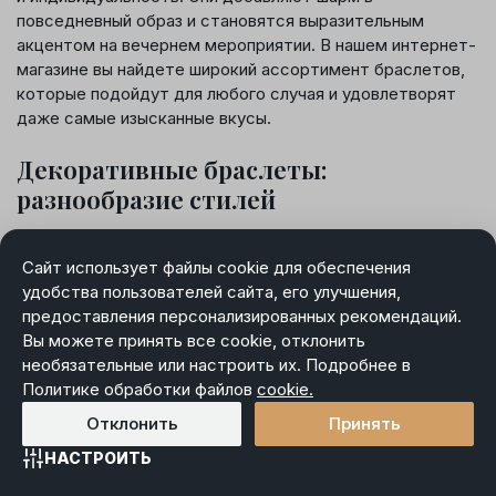
повседневный образ и становятся выразительным
акцентом на вечернем мероприятии. В нашем интернет-
магазине вы найдете широкий ассортимент браслетов,
которые подойдут для любого случая и удовлетворят
даже самые изысканные вкусы.
Декоративные браслеты:
разнообразие стилей
Современные браслеты поражают разнообразием форм,
Сайт использует файлы cookie для обеспечения
материалов и дизайнов. Вы можете выбрать изделие,
удобства пользователей сайта, его улучшения,
выполненное из:
предоставления персонализированных рекомендаций.
Вы можете принять все cookie, отклонить
Драгоценных металлов
: золото, серебро, платина.
необязательные или настроить их. Подробнее в
Полудрагоценных камней
: аметист, топаз, гранат.
Политике обработки файлов
cookie.
Натуральных материалов
: кожа, дерево.
Отклонить
Принять
НАСТРОИТЬ
Каждый материал несет в себе особую энергетику и
Главная
Каталог
Избранное
Корзина
Войти
шарм, позволяя создать уникальный стиль.