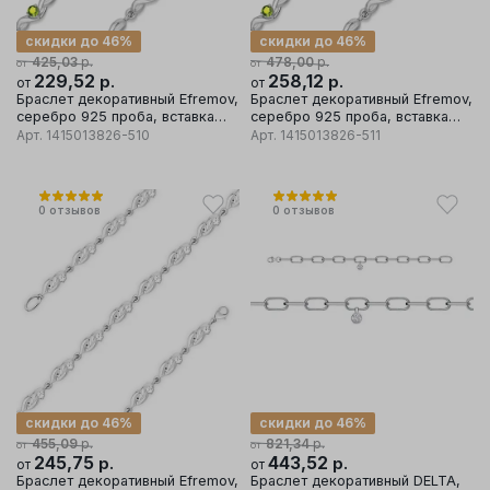
скидки до 46%
скидки до 46%
р.
р.
425,03
478,00
от
от
229,52
р.
258,12
р.
от
от
Браслет декоративный Efremov,
Браслет декоративный Efremov,
серебро 925 проба, вставка
серебро 925 проба, вставка
хризолит
хризолит
Арт.
1415013826-510
Арт.
1415013826-511
0
отзывов
0
отзывов
скидки до 46%
скидки до 46%
р.
р.
455,09
821,34
от
от
245,75
р.
443,52
р.
от
от
Браслет декоративный Efremov,
Браслет декоративный DELTA,