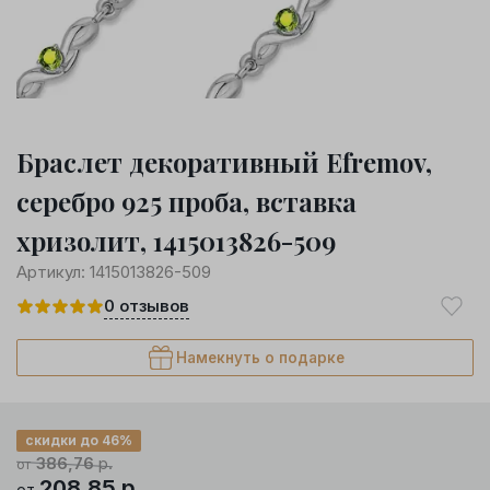
Браслет декоративный Efremov,
серебро 925 проба, вставка
хризолит, 1415013826-509
Артикул:
1415013826-509
0
отзывов
Намекнуть о подарке
скидки до 46%
386,76
р.
от
208,85
р.
от