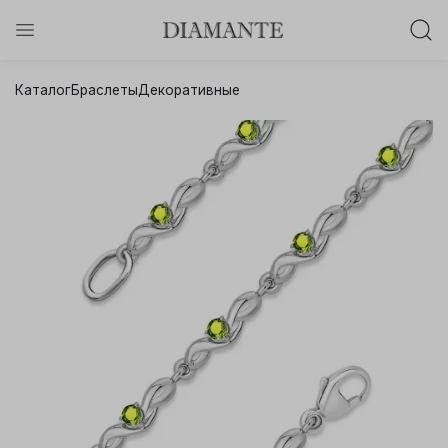
Баслет с бриллиантом в подарок!
Каталог
Браслеты
Декоративные
Осталось:
0
0
0
0
:
:
:
дней
часов
минут
секунд
Хочу!