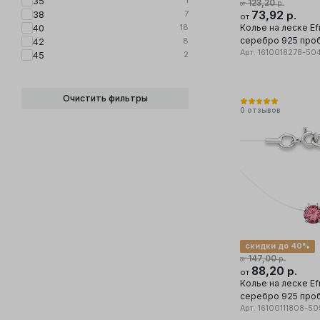
35
123,20
р.
от
7
73,92
38
р.
от
18
Колье на леске E
40
серебро 925 проб
8
42
фианит
Арт.
1610018278-50
2
45
Очистить фильтры
0
отзывов
скидки до 40%
147,00
р.
от
88,20
р.
от
Колье на леске E
серебро 925 проб
фианит
Арт.
16100111808-50