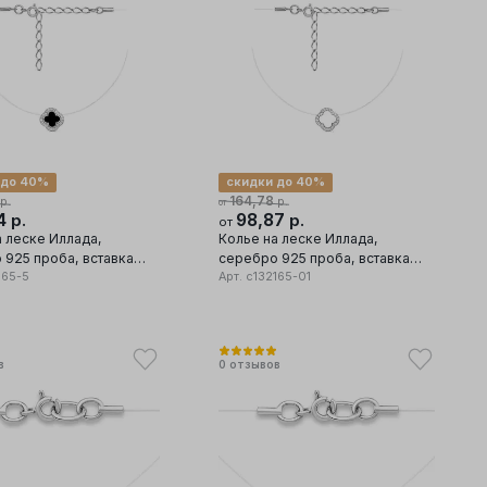
 до 40%
скидки до 40%
164,78
р.
р.
от
94
98,87
р.
р.
от
а леске Иллада,
Колье на леске Иллада,
 925 проба, вставка
серебро 925 проба, вставка
эмаль
165-5
фианит/эмаль
Арт.
с132165-01
в
0
отзывов