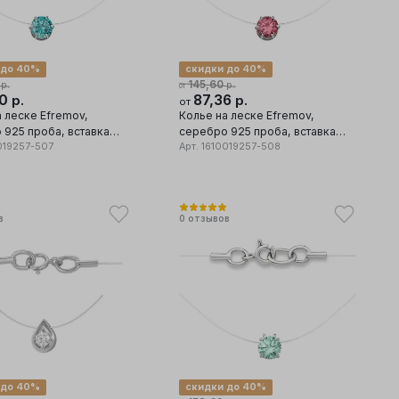
 до 40%
скидки до 40%
145,60
р.
р.
от
20
87,36
р.
р.
от
 леске Efremov,
Колье на леске Efremov,
 925 проба, вставка
серебро 925 проба, вставка
019257-507
фианит
Арт.
1610019257-508
в
0
отзывов
 до 40%
скидки до 40%