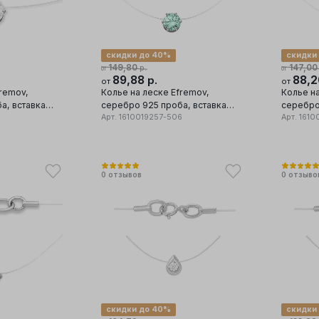
скидки до 40%
скидки
149,80
147,00
р.
от
от
89,88
88,
р.
от
от
fremov,
Колье на леске Efremov,
Колье на
а, вставка
серебро 925 проба, вставка
серебро
фианит
Арт.
1610019257-506
фианит
Арт.
1610
0
отзывов
0
отзыво
скидки до 40%
скидки