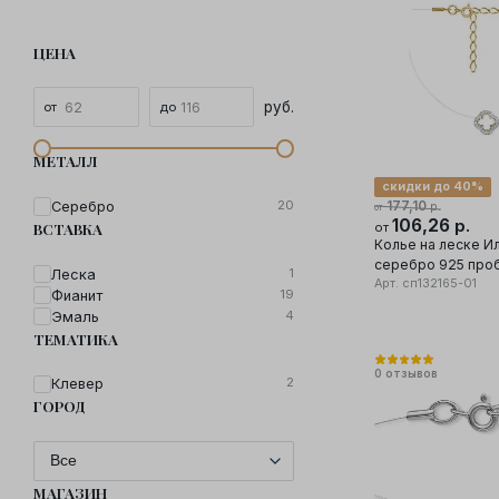
ЦЕНА
руб.
МЕТАЛЛ
скидки до 40%
20
Серебро
177,10
р.
от
106,26
р.
ВСТАВКА
от
Колье на леске И
серебро 925 проб
1
Леска
фианит/эмаль
Арт.
сп132165-01
19
Фианит
4
Эмаль
ТЕМАТИКА
0
отзывов
2
Клевер
ГОРОД
МАГАЗИН