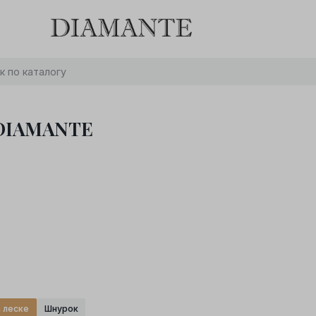
Баслет с бриллиантом в подарок! Осталось:
0
0
0
0
:
:
:
дней
часов
минут
секунд
Хочу!
 DIAMANTE
 леске
Шнурок