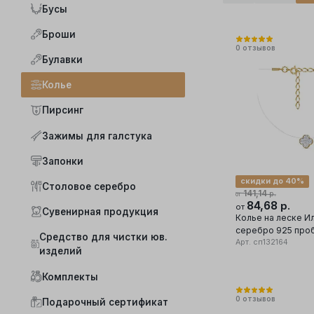
Бусы
Броши
0
отзывов
Булавки
Колье
Пирсинг
Зажимы для галстука
Запонки
скидки до 40%
Столовое серебро
141,14
р.
от
84,68
р.
от
Сувенирная продукция
Колье на леске И
серебро 925 проб
Средство для чистки юв.
фианит
Арт.
сп132164
изделий
Комплекты
0
отзывов
Подарочный сертификат