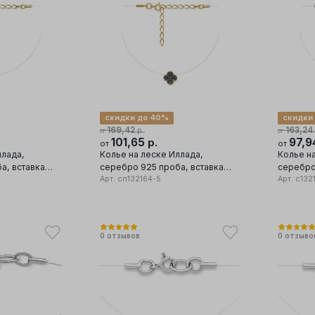
скидки до 40%
скидки
169,42
163,24
р.
от
от
101,65
97,
р.
от
от
ллада,
Колье на леске Иллада,
Колье н
а, вставка
серебро 925 проба, вставка
серебро
фианит
Арт.
сп132164-5
фианит/
Арт.
с132
0
отзывов
0
отзыво