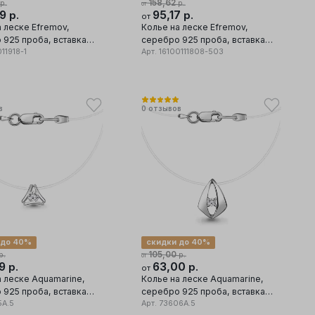
158,62
р.
р.
от
39
95,17
р.
р.
от
 леске Efremov,
Колье на леске Efremov,
 925 проба, вставка
серебро 925 проба, вставка
11918-1
фианит
Арт.
16100111808-503
в
0
отзывов
 до 40%
скидки до 40%
105,00
р.
р.
от
39
63,00
р.
р.
от
а леске Aquamarine,
Колье на леске Aquamarine,
 925 проба, вставка
серебро 925 проба, вставка
5А.5
леска
Арт.
73606А.5