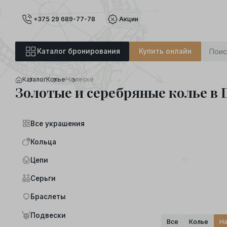
+375 29 689-77-78
Акции
Каталог бронирования
Купить онлайн
Каталог
Колье
На леске
Золотые и серебряные колье в
Все украшения
Кольца
Цепи
Серьги
Браслеты
Подвески
Все
Колье
На