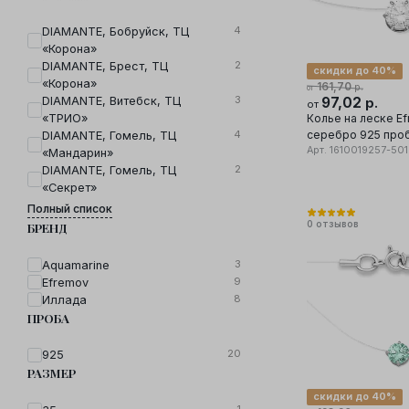
4
DIAMANTE, Бобруйск, ТЦ
«Корона»
2
DIAMANTE, Брест, ТЦ
скидки до 40%
«Корона»
161,70
р.
от
3
97,02
DIAMANTE, Витебск, ТЦ
р.
от
Колье на леске E
«ТРИО»
серебро 925 проб
4
DIAMANTE, Гомель, ТЦ
фианит
Арт.
1610019257-501
«Мандарин»
2
DIAMANTE, Гомель, ТЦ
«Секрет»
Полный список
0
отзывов
БРЕНД
3
Aquamarine
9
Efremov
8
Иллада
ПРОБА
20
925
РАЗМЕР
скидки до 40%
1