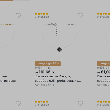
0
отзывов
0
отзыво
скидки до 40%
скидки
184,44
135,04
р.
от
от
110,66
81,0
р.
от
от
ллада,
Колье на леске Иллада,
Колье н
а, вставка
серебро 925 проба, вставка
серебро
фианит
Арт.
с132164-5
фианит
Арт.
с132
0
отзывов
0
отзыво