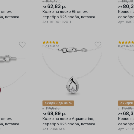
104,72
133,98
р.
от
от
62,83
80,
р.
от
от
fremov,
Колье на леске Efremov,
Колье на
а, вставка
серебро 925 проба, вставка
серебро
4
фианит
Арт.
1610011920-1
фианит
Арт.
16100
0
отзывов
0
отзыво
скидки до 40%
скидки
114,82
113,98
р.
от
от
68,89
68,
р.
от
от
fremov,
Колье на леске Aquamarine,
Колье н
а, вставка
серебро 925 проба, вставка
серебро
5
фианит
Арт.
73607А.5
фианит
Арт.
7361