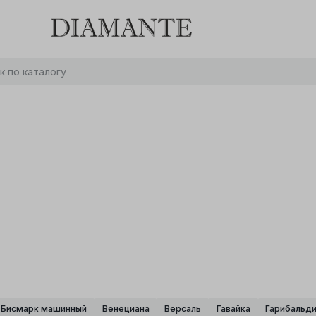
Баслет с бриллиантом в подарок! Осталось:
0
0
0
0
:
:
:
дней
часов
минут
секунд
Хочу!
Бисмарк машинный
Венециана
Версаль
Гавайка
Гарибальд