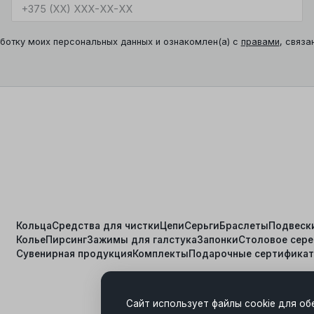
ботку моих персональных данных и ознакомлен(а) с
правами
, связа
Кольца
Средства для чистки
Цепи
Серьги
Браслеты
Подвеск
Колье
Пирсинг
Зажимы для галстука
Запонки
Столовое сер
я
Сувенирная продукция
Комплекты
Подарочные сертифика
Сайт использует файлы cookie для об