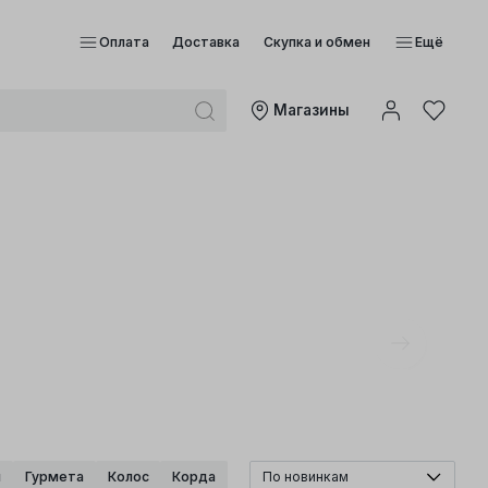
Оплата
Доставка
Скупка и обмен
Ещё
Mагазины
и
Гурмета
Колос
Корда
По новинкам