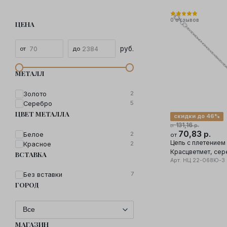
0
отзывов
ЦЕНА
руб.
МЕТАЛЛ
2
Золото
5
Серебро
ЦВЕТ МЕТАЛЛА
скидки до 46%
131,16
р.
от
70,83
р.
2
Белое
от
Цепь с плетением
2
Красное
Красцветмет, серебро 925
ВСТАВКА
проба
Арт.
НЦ 22-068Ю-3 
7
Без вставки
ГОРОД
МАГАЗИН