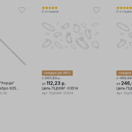
0
отзывов
0
отзыво
скидки до 46%
скидки
207,83
455,56
р.
от
от
112,23
246
 "Корда"
р.
от
от
Цепь ПЦ068Г-03514
Цепь ПЦ
0.35
Арт.
ПЦ068Г-03514
Арт.
ПЦ06