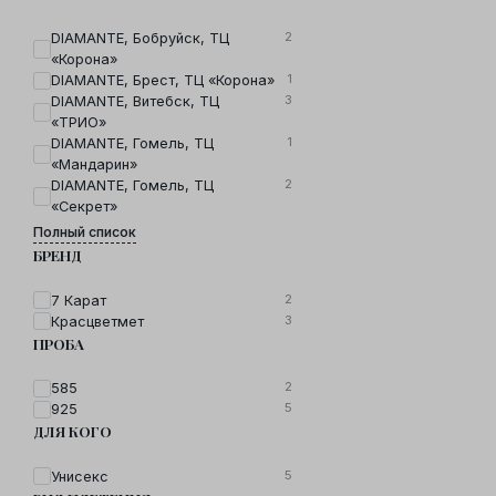
2
DIAMANTE, Бобруйск, ТЦ
«Корона»
1
DIAMANTE, Брест, ТЦ «Корона»
3
DIAMANTE, Витебск, ТЦ
«ТРИО»
1
DIAMANTE, Гомель, ТЦ
«Мандарин»
2
DIAMANTE, Гомель, ТЦ
«Секрет»
Полный список
БРЕНД
2
7 Карат
3
Красцветмет
ПРОБА
2
585
5
925
ДЛЯ КОГО
5
Унисекс