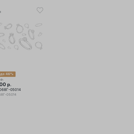
в
 до 46%
р.
,00
р.
068Г-05014
8Г-05014