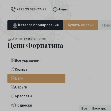
+375 29 689-77-78
Акции
Каталог бронирования
Купить онлайн
Каталог
Цепи
Форцатина
Цепи Форцатина
Все украшения
Кольца
Цепи
Серьги
Браслеты
Подвески
Все
Бисмарк