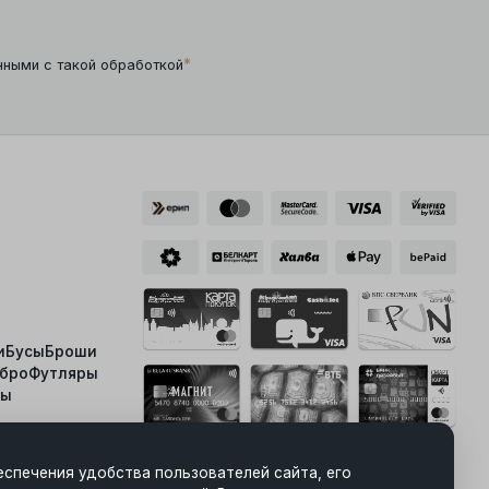
*
нными с такой обработкой
и
Бусы
Броши
ебро
Футляры
ты
Скачать приложение
«Электронный ЗНАК»
еспечения удобства пользователей сайта, его