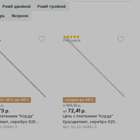
Ромб двойной
Ромб тройной
рь
Якорное
в
0
отзывов
 от 40% до 46%
скидки до 46%
134,10
р.
р.
от
73
72,41
р.
р.
от
плетением "Корда"
Цепь с плетением "Корда"
еребро 925
Красцветмет, серебро 925
2-068Ю-3
проба
Арт.
НЦ 22-068Ю-3