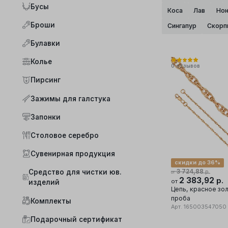
Бусы
Коса
Лав
Нон
Броши
Сингапур
Скорп
Булавки
Колье
0
отзывов
Пирсинг
Зажимы для галстука
Запонки
Столовое серебро
Сувенирная продукция
скидки до 36%
3 724,88
Средство для чистки юв.
р.
от
2 383,92
р.
от
изделий
Цепь, красное зо
проба
Комплекты
Арт.
165003547050
Подарочный сертификат