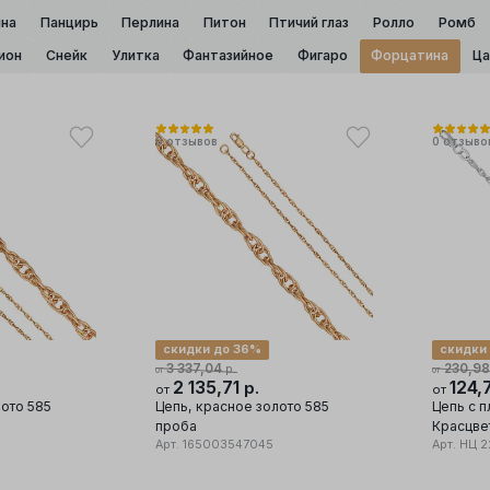
на
Панцирь
Перлина
Питон
Птичий глаз
Ролло
Ромб
ион
Снейк
Улитка
Фантазийное
Фигаро
Форцатина
Ца
0
отзывов
0
отзыво
скидки до 36%
скидки
3 337,04
230,98
р.
от
от
2 135,71
124,
р.
от
от
лото 585
Цепь, красное золото 585
Цепь с 
проба
Красцветмет, с
Арт.
165003547045
проба
Арт.
НЦ 2