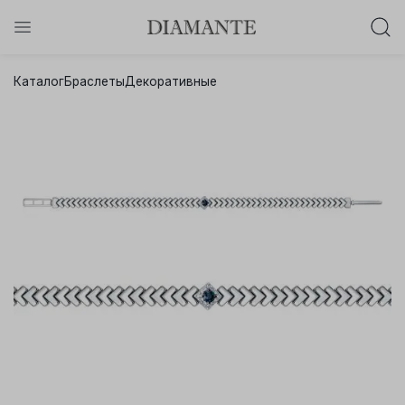
Баслет с бриллиантом в подарок!
Каталог
Браслеты
Декоративные
Осталось:
0
0
0
0
:
:
:
дней
часов
минут
секунд
Хочу!