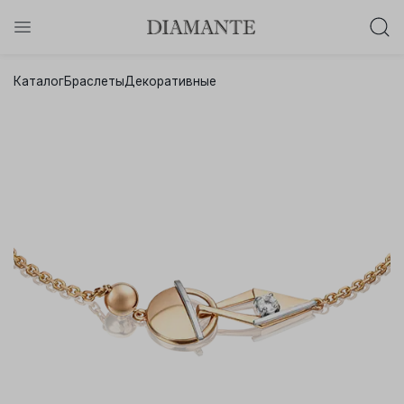
Баслет с бриллиантом в подарок!
Каталог
Браслеты
Декоративные
Осталось:
0
0
0
0
:
:
:
дней
часов
минут
секунд
Хочу!