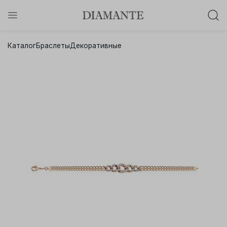
Баслет с бриллиантом в подарок!
Каталог
Браслеты
Декоративные
Осталось:
0
0
0
0
:
:
:
дней
часов
минут
секунд
Хочу!