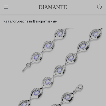
Баслет с бриллиантом в подарок!
Каталог
Браслеты
Декоративные
Осталось:
0
0
0
0
:
:
:
дней
часов
минут
секунд
Хочу!