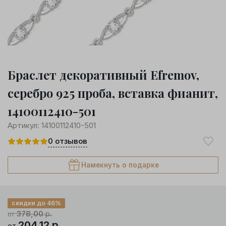
Браслет декоративный Efremov,
серебро 925 проба, вставка фианит,
14100112410-501
Артикул:
14100112410-501
0
отзывов
Намекнуть о подарке
скидки до 46%
378,00
р.
от
204,12
р.
от