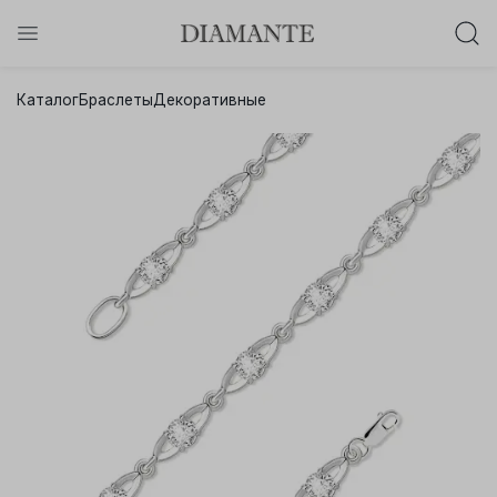
Баслет с бриллиантом в подарок!
Каталог
Браслеты
Декоративные
Осталось:
0
0
0
0
:
:
:
дней
часов
минут
секунд
Хочу!