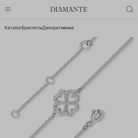
Баслет с бриллиантом в подарок!
Каталог
Браслеты
Декоративные
Осталось:
0
0
0
0
:
:
:
дней
часов
минут
секунд
Хочу!