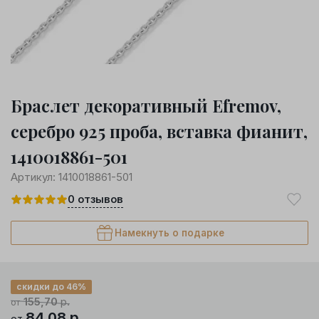
Браслет декоративный Efremov,
серебро 925 проба, вставка фианит,
1410018861-501
Артикул:
1410018861-501
0
отзывов
Намекнуть о подарке
скидки до 46%
155,70
р.
от
84,08
р.
от