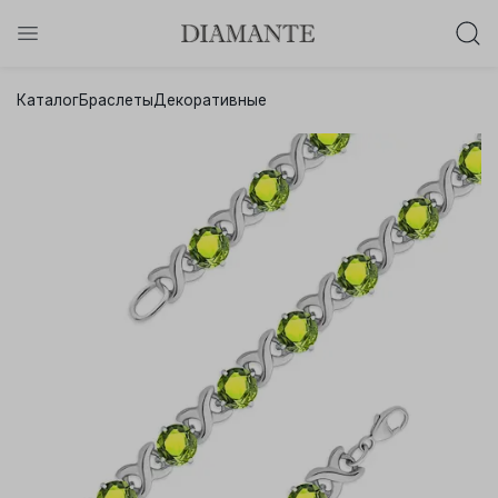
Баслет с бриллиантом в подарок!
Каталог
Браслеты
Декоративные
Осталось:
0
0
0
0
:
:
:
дней
часов
минут
секунд
Хочу!