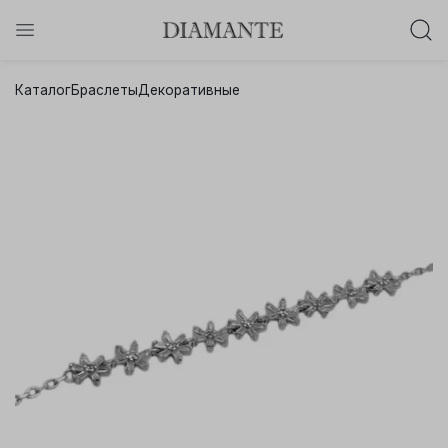
Баслет с бриллиантом в подарок!
Каталог
Браслеты
Декоративные
Осталось:
0
0
0
0
:
:
:
дней
часов
минут
секунд
Хочу!