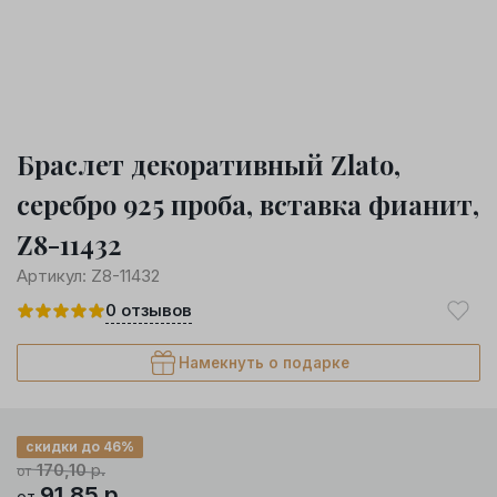
Браслет декоративный Zlato,
серебро 925 проба, вставка фианит,
Z8-11432
Артикул:
Z8-11432
0
отзывов
Намекнуть о подарке
скидки до 46%
170,10
р.
от
91,85
р.
от