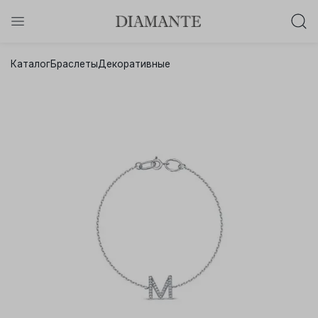
Баслет с бриллиантом в подарок!
Каталог
Браслеты
Декоративные
Осталось:
0
0
0
0
:
:
:
дней
часов
минут
секунд
Хочу!