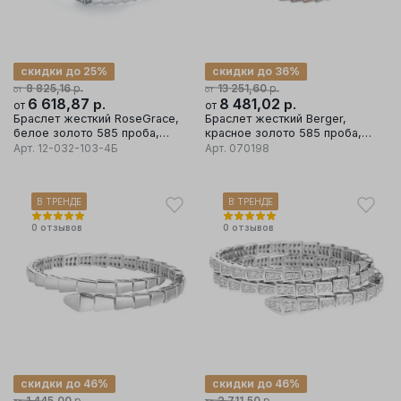
скидки до 25%
скидки до 36%
р.
р.
8 825,16
13 251,60
от
от
6 618,87
р.
8 481,02
р.
от
от
Браслет жесткий RoseGrace,
Браслет жесткий Berger,
белое золото 585 проба,
красное золото 585 проба,
вставка бриллиант
вставка фианит
Арт.
12-032-103-4Б
Арт.
070198
В ТРЕНДЕ
В ТРЕНДЕ
0
отзывов
0
отзывов
скидки до 46%
скидки до 46%
р.
р.
1 445,00
2 711,50