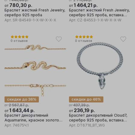
от
от
780,30
р.
1 464,21
р.
от
от
Браслет жесткий Fresh Jewelry,
Браслет жесткий Fresh Jewelry,
серебро 925 проба
серебро 925 проба, вставка
фианит
Арт.
SR-B4549-1-X-W-X-X-X
Арт.
CZ-B4553-1-X-W-X-X-W
0
отзывов
0
отзывов
скидки до 36%
скидки до 46%
р.
р.
2 567,87
437,39
от
от
1 643,44
р.
236,19
р.
от
от
Браслет декоративный
Браслет декоративный Cloud7,
Aquamarine, красное золото
серебро 925 проба, вставка
585 проба, вставка
цирконий
Арт.
74675Ч.1
Арт.
DT6716_BT_WG
нанокристалл