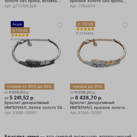
золото 585 проба, вставка
красное золото 585 проба,
бриллиант/изумруд
вставка бриллиант
Арт.
д7701963рб
Арт.
7050004
Акция
В ТРЕНДЕ
В ТРЕНДЕ
0
отзывов
0
отзывов
скидки от 25% до 45%
скидки до 25%
р.
р.
9 530,04
11 238,26
от
от
5 241,52
р.
8 428,70
р.
от
от
Браслет декоративный
Браслет декоративный
ИМПЕРИАЛ, белое золото 585
ИМПЕРИАЛ, красное золото
проба, вставка бриллиант
585 проба, вставка бриллиант
Арт.
Б1595-205БР
Арт.
Б1595-120БР
Браслет-змея
— это смелый аксессуар, воплощающий