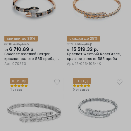
скидки до 36%
скидки до 25%
р.
р.
10 485,76
20 692,43
от
от
6 710,89
р.
15 519,32
р.
от
от
Браслет жесткий Berger,
Браслет жесткий RoseGrace,
красное золото 585 проба,
красное золото 585 проба
вставка фианит
Арт.
070273
Арт.
12-023-103-4К
В ТРЕНДЕ
В ТРЕНДЕ
1
отзыв
0
отзывов