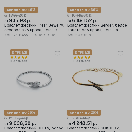
скидки до 46%
скидки до 36%
р.
р.
1 733,20
10 143,00
от
от
935,93
р.
6 491,52
р.
от
от
Браслет жесткий Fresh Jewelry,
Браслет жесткий Berger, белое
серебро 925 проба, вставка
золото 585 проба, вставка
фианит
фианит
Арт.
CZ-B4551-1-X-W-X-X-W
Арт.
б070198
В ТРЕНДЕ
В ТРЕНДЕ
0
отзывов
0
отзывов
скидки до 25%
скидки до 25%
р.
р.
12 051,07
5 664,68
от
от
9 038,30
р.
4 248,51
р.
от
от
Браслет жесткий DELTA, белое
Браслет жесткий SOKOLOV,