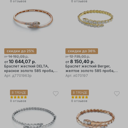
0
отзывов
0
отзывов
скидки до 25%
скидки до 36%
р.
р.
14 192,09
12 735,00
от
от
10 644,07
р.
8 150,40
р.
от
от
Браслет жесткий DELTA,
Браслет жесткий Berger,
красное золото 585 проба,
желтое золото 585 проба,
вставка бриллиант/изумруд
вставка фианит
Арт.
д7701963р
Арт.
л070197
В ТРЕНДЕ
В ТРЕНДЕ
0
отзывов
0
отзывов