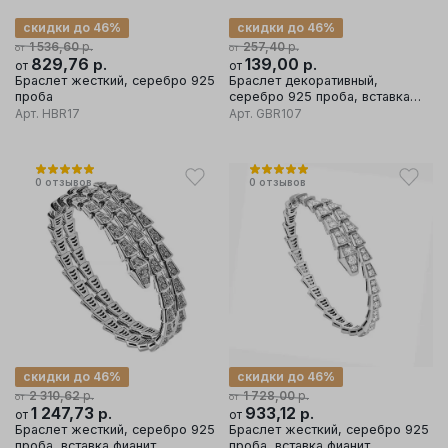
скидки до 46%
скидки до 46%
р.
р.
1 536,60
257,40
от
от
829,76
р.
139,00
р.
от
от
Браслет жесткий, серебро 925
Браслет декоративный,
проба
серебро 925 проба, вставка
фианит
Арт.
HBR17
Арт.
GBR107
0
отзывов
0
отзывов
скидки до 46%
скидки до 46%
р.
р.
2 310,62
1 728,00
от
от
1 247,73
р.
933,12
р.
от
от
Браслет жесткий, серебро 925
Браслет жесткий, серебро 925
проба, вставка фианит
проба, вставка фианит