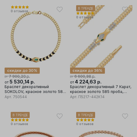
В ТРЕНДЕ
0
отзывов
0
отзывов
скидки до 30%
скидки до 36%
р.
р.
7 900,20
6 600,98
от
от
5 530,14
р.
4 224,63
р.
от
от
Браслет декоративный
Браслет декоративный 7 Карат,
SOKOLOV, красное золото 585
красное золото 585 проба,
проба, вставка шпинель/
вставка фианит
Арт.
750544
Арт.
П5217-442К14
изумруд
В ТРЕНДЕ
В ТРЕНДЕ
0
отзывов
0
отзывов