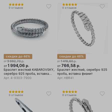
0
отзывов
0
отзывов
скидки до 46%
скидки до 46%
р.
р.
3 692,70
1 419,60
от
от
1 994,06
р.
766,58
р.
от
от
Браслет жесткий KABAROVSKY,
Браслет жесткий, серебро 925
серебро 925 проба, вставка
проба, вставка фианит
фианит
Арт.
4-9303-7900
Арт.
HBR41
0
отзывов
0
отзывов