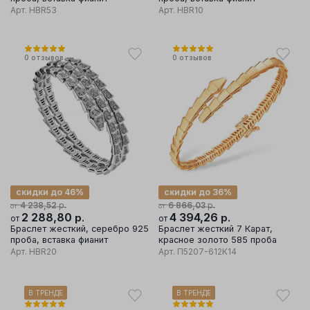
Арт.
HBR53
Арт.
HBR10
0
отзывов
0
отзывов
скидки до 46%
скидки до 36%
р.
р.
4 238,52
6 866,03
от
от
2 288,80
р.
4 394,26
р.
от
от
Браслет жесткий, серебро 925
Браслет жесткий 7 Карат,
проба, вставка фианит
красное золото 585 проба
Арт.
HBR20
Арт.
П5207-612К14
В ТРЕНДЕ
В ТРЕНДЕ