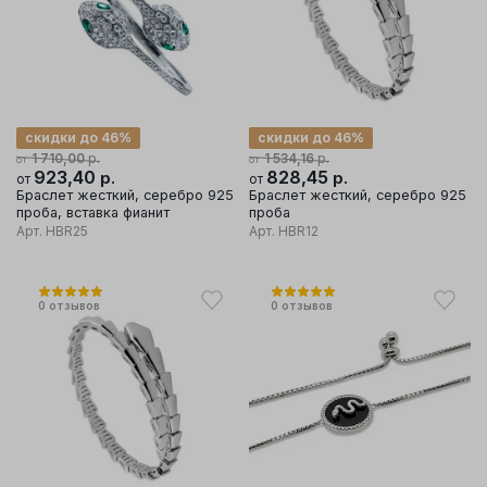
скидки до 46%
скидки до 46%
р.
р.
1 710,00
1 534,16
от
от
923,40
р.
828,45
р.
от
от
Браслет жесткий, серебро 925
Браслет жесткий, серебро 925
проба, вставка фианит
проба
Арт.
HBR25
Арт.
HBR12
0
отзывов
0
отзывов