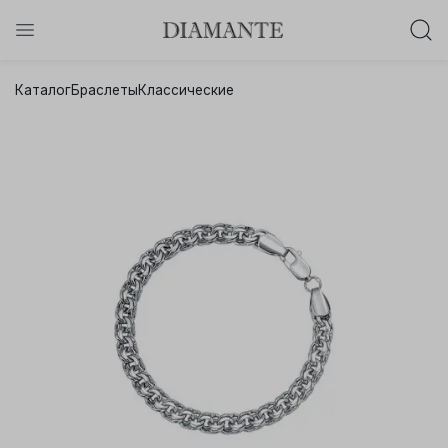
Баслет с бриллиантом в подарок!
Каталог
Браслеты
Классические
Осталось:
0
0
0
0
:
:
:
дней
часов
минут
секунд
Хочу!