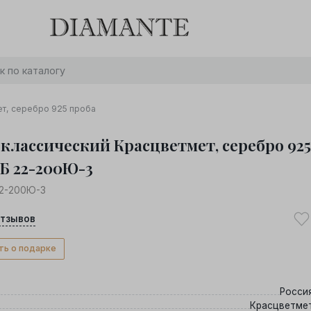
Баслет с бриллиантом в подарок! Осталось:
0
0
0
0
:
:
:
дней
часов
минут
секунд
Хочу!
ет, серебро 925 проба
 классический Красцветмет, серебро 925
НБ 22-200Ю-3
22-200Ю-3
тзывов
ть о подарке
Росси
Красцветме