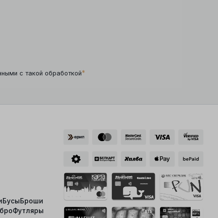
*
нными с такой обработкой
и
Бусы
Броши
ебро
Футляры