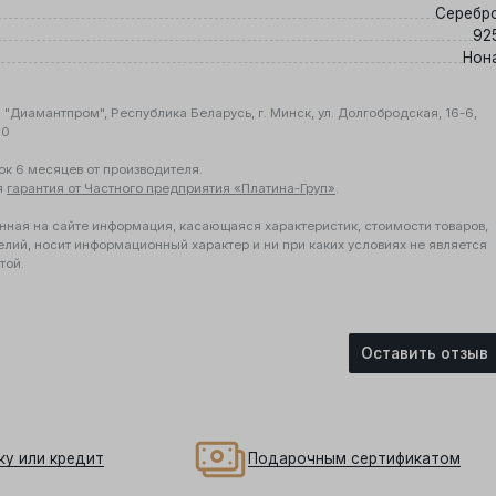
Серебр
92
я
Нон
"Диамантпром", Республика Беларусь, г. Минск, ул. Долгобродская, 16-6,
10
ок 6 месяцев от производителя.
я
гарантия от Частного предприятия «Платина-Груп»
.
нная на сайте информация, касающаяся характеристик, стоимости товаров,
елий, носит информационный характер и ни при каких условиях не является
той.
Оставить отзыв
ку или кредит
Подарочным сертификатом