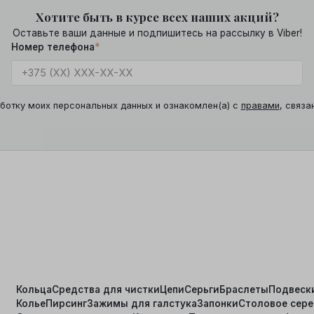
Хотите быть в курсе всех наших акций?
Оставьте ваши данные и подпишитесь на рассылку в Viber!
Номер телефона
*
ботку моих персональных данных и ознакомлен(а) с
правами
, связа
Кольца
Средства для чистки
Цепи
Серьги
Браслеты
Подвеск
Колье
Пирсинг
Зажимы для галстука
Запонки
Столовое сер
я