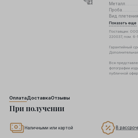
Металл
Проба
Вид плетени
Показать еще
Поставщик: ООО 
220037, пом. 6-
Гарантийный ср
Дополнительна
Вся представле
фотографии изд
публичной офер
Оплата
Доставка
Отзывы
При получении
В рассроч
Наличными или картой