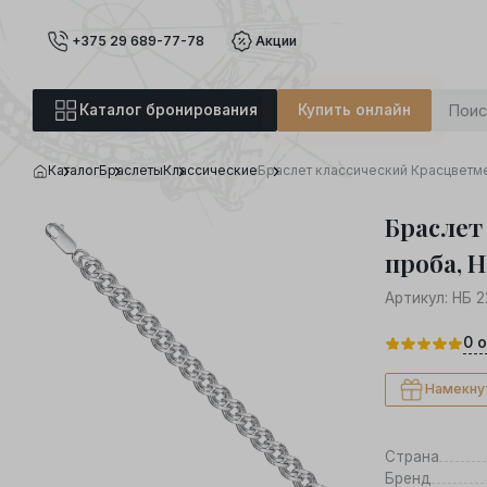
+375 29 689-77-78
Акции
Каталог бронирования
Купить онлайн
Каталог
Браслеты
Классические
Браслет классический Красцветм
Браслет
проба, 
Артикул:
НБ 
0
о
Намекну
Страна
Бренд