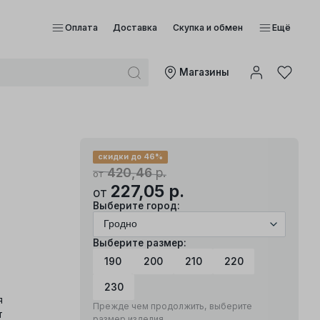
Оплата
Доставка
Скупка и обмен
Ещё
Mагазины
скидки до 46%
420,46
р.
от
227,05
р.
от
Выберите город:
Выберите размер:
190
200
210
220
230
я
Прежде чем продолжить, выберите
т
размер изделия.