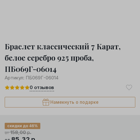
Браслет классический 7 Карат,
белое серебро 925 проба,
ПБ069Г-06014
Артикул:
ПБ069Г-06014
0
отзывов
Намекнуть о подарке
скидки до 46%
158,00
р.
от
85,32
р.
от