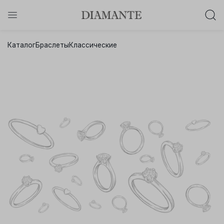
Баслет с бриллиантом в подарок!
Каталог
Браслеты
Классические
Осталось:
0
0
0
0
:
:
:
дней
часов
минут
секунд
Хочу!