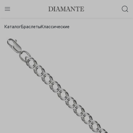
Баслет с бриллиантом в подарок!
Каталог
Браслеты
Классические
Осталось:
0
0
0
0
:
:
:
дней
часов
минут
секунд
Хочу!