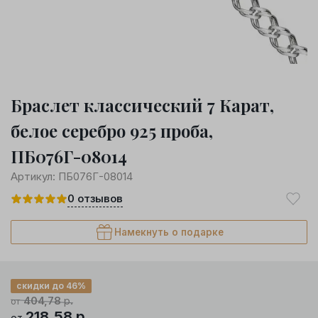
Браслет классический 7 Карат,
белое серебро 925 проба,
ПБ076Г-08014
Артикул:
ПБ076Г-08014
0
отзывов
Намекнуть о подарке
скидки до 46%
404,78
р.
от
218,58
р.
от