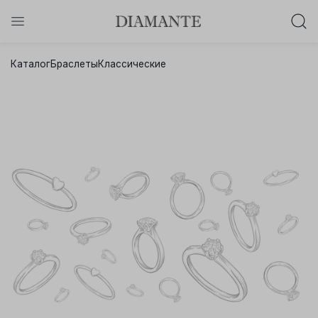
Баслет с бриллиантом в подарок!
Каталог
Браслеты
Классические
Осталось:
0
0
0
0
:
:
:
дней
часов
минут
секунд
Хочу!