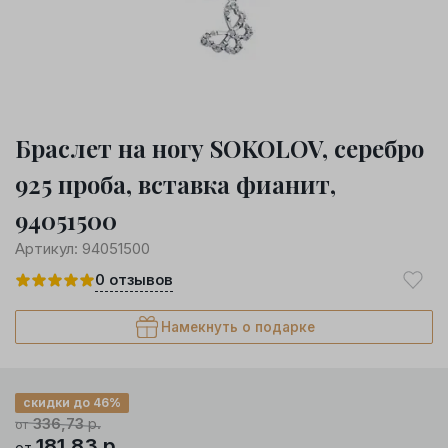
Браслет на ногу SOKOLOV, серебро
925 проба, вставка фианит,
94051500
Артикул:
94051500
0
отзывов
Намекнуть о подарке
скидки до 46%
336,73
р.
от
181,83
р.
от