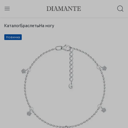
Баслет с бриллиантом в подарок!
Каталог
Браслеты
На ногу
Осталось:
0
0
0
0
:
:
:
Новинка
дней
часов
минут
секунд
Хочу!