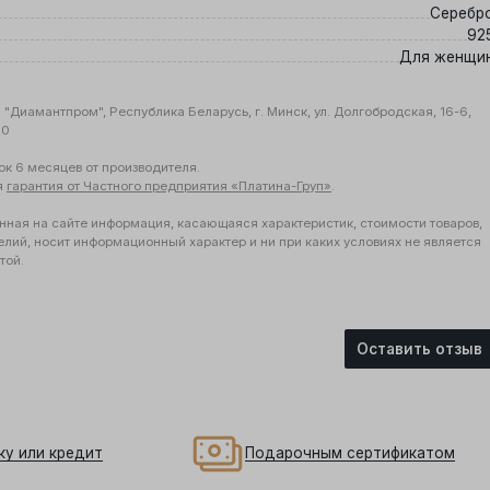
Серебр
92
Для женщи
"Диамантпром", Республика Беларусь, г. Минск, ул. Долгобродская, 16-6,
10
ок 6 месяцев от производителя.
я
гарантия от Частного предприятия «Платина-Груп»
.
нная на сайте информация, касающаяся характеристик, стоимости товаров,
елий, носит информационный характер и ни при каких условиях не является
той.
Оставить отзыв
ку или кредит
Подарочным сертификатом