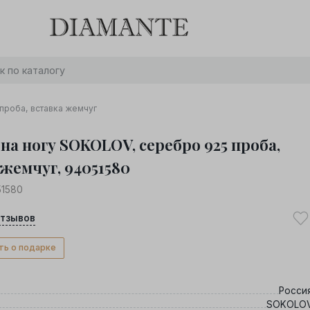
Баслет с бриллиантом в подарок! Осталось:
0
0
0
0
:
:
:
дней
часов
минут
секунд
Хочу!
проба, вставка жемчуг
на ногу SOKOLOV, серебро 925 проба,
жемчуг, 94051580
51580
тзывов
ть о подарке
Росси
SOKOLO