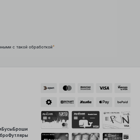
*
нными с такой обработкой
и
Бусы
Броши
ебро
Футляры