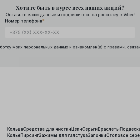
Хотите быть в курсе всех наших акций?
Оставьте ваши данные и подпишитесь на рассылку в Viber!
Номер телефона
*
ботку моих персональных данных и ознакомлен(а) с
правами
, связа
Кольца
Средства для чистки
Цепи
Серьги
Браслеты
Подвеск
Колье
Пирсинг
Зажимы для галстука
Запонки
Столовое сер
я