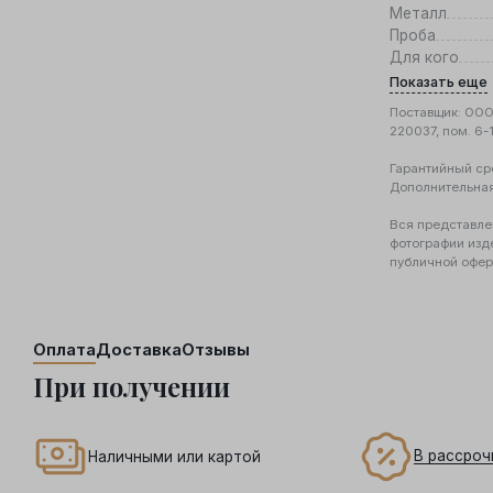
Металл
Проба
Для кого
Показать еще
Поставщик: ООО 
220037, пом. 6-
Гарантийный ср
Дополнительна
Вся представле
фотографии изд
публичной офер
Оплата
Доставка
Отзывы
При получении
В рассроч
Наличными или картой