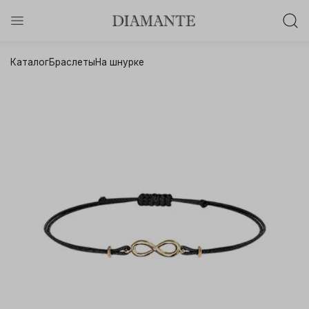
Баслет с бриллиантом в подарок!
Каталог
Браслеты
На шнурке
Осталось:
0
0
0
0
:
:
:
дней
часов
минут
секунд
Хочу!