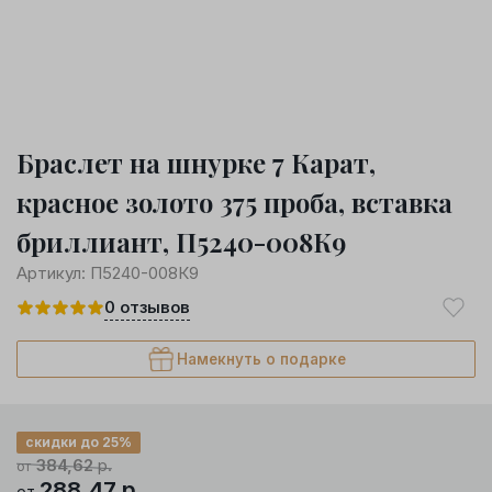
Браслет на шнурке 7 Карат,
красное золото 375 проба, вставка
бриллиант, П5240-008К9
Артикул:
П5240-008К9
0
отзывов
Намекнуть о подарке
скидки до 25%
384,62
р.
от
288,47
р.
от