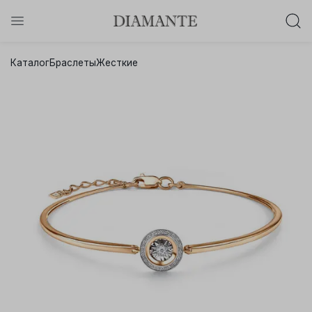
Баслет с бриллиантом в подарок!
Каталог
Браслеты
Жесткие
Осталось:
0
0
0
0
:
:
:
дней
часов
минут
секунд
Хочу!