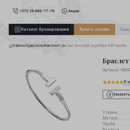
+375 29 689-77-78
Акции
Каталог бронирования
Купить онлайн
Каталог
Браслеты
Жесткие
Браслет жесткий, серебро 925 проба
Браслет
Артикул:
HBR
0
о
Заказать
Страна
Металл
Проба
Вставка