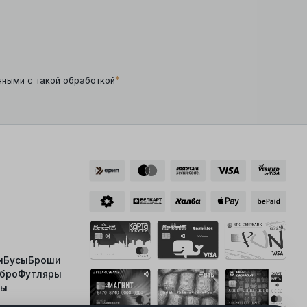
*
нными с такой обработкой
и
Бусы
Броши
ебро
Футляры
ты