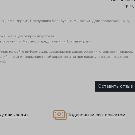
Трен
"Диамантпром", Республика Беларусь, г. Минск, ул. Долгобродская, 16-6,
10
ок 6 месяцев от производителя.
я
гарантия от Частного предприятия «Платина-Груп»
.
нная на сайте информация, касающаяся характеристик, стоимости товаров,
елий, носит информационный характер и ни при каких условиях не является
той.
Оставить отзыв
ку или кредит
Подарочным сертификатом