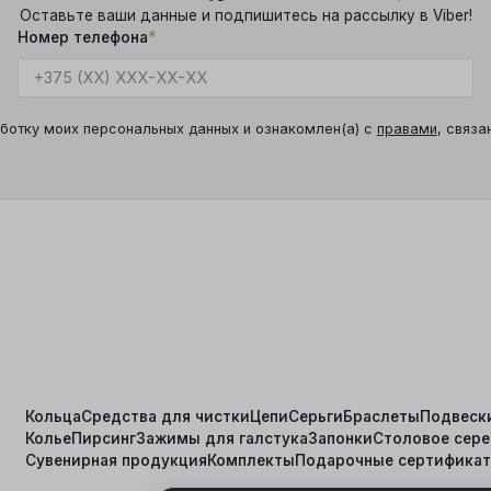
Оставьте ваши данные и подпишитесь на рассылку в Viber!
Номер телефона
*
ботку моих персональных данных и ознакомлен(а) с
правами
, связа
Кольца
Средства для чистки
Цепи
Серьги
Браслеты
Подвеск
Колье
Пирсинг
Зажимы для галстука
Запонки
Столовое сер
я
Сувенирная продукция
Комплекты
Подарочные сертифика