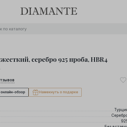
Баслет с бриллиантом в подарок! Осталось:
0
0
0
0
:
:
:
дней
часов
минут
секунд
Хочу!
 жесткий, серебро 925 проба, HBR4
4
тзывов
 онлайн-обзор
Намекнуть о подарке
Турци
Серебр
92
Без вставк