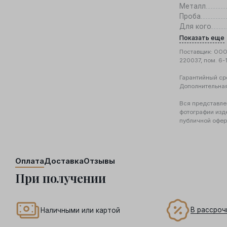
Металл
Проба
Для кого
Показать еще
Поставщик: ООО 
220037, пом. 6-
Гарантийный ср
Дополнительна
Вся представле
фотографии изд
публичной офер
Оплата
Доставка
Отзывы
При получении
В рассроч
Наличными или картой