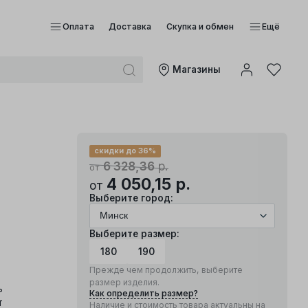
Оплата
Доставка
Скупка и обмен
Ещё
Mагазины
скидки до 36%
6 328,36
р.
от
4 050,15
р.
от
Выберите город:
Выберите размер:
180
190
Прежде чем продолжить, выберите
размер изделия.
ь
Как определить размер?
т
Наличие и стоимость товара актуальны на