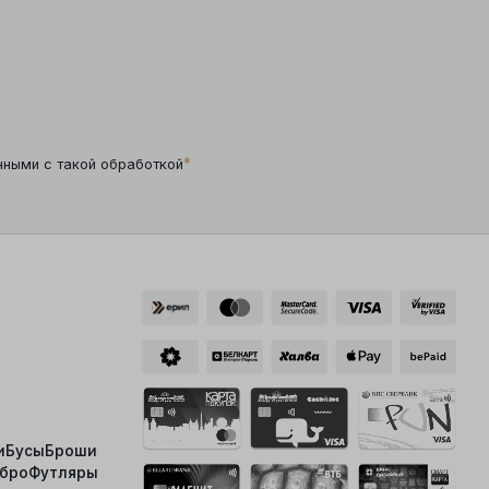
*
нными с такой обработкой
и
Бусы
Броши
ебро
Футляры