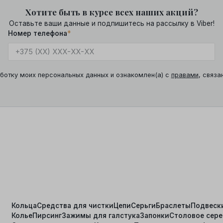
Хотите быть в курсе всех наших акций?
Оставьте ваши данные и подпишитесь на рассылку в Viber!
Номер телефона
*
ботку моих персональных данных и ознакомлен(а) с
правами
, связа
Кольца
Средства для чистки
Цепи
Серьги
Браслеты
Подвеск
Колье
Пирсинг
Зажимы для галстука
Запонки
Столовое сер
я