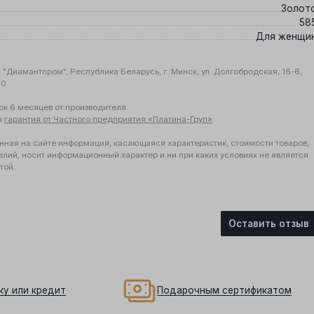
Золот
58
Для женщи
"Диамантпром", Республика Беларусь, г. Минск, ул. Долгобродская, 16-6,
10
ок 6 месяцев от производителя.
я
гарантия от Частного предприятия «Платина-Груп»
.
нная на сайте информация, касающаяся характеристик, стоимости товаров,
елий, носит информационный характер и ни при каких условиях не является
той.
Оставить отзыв
ку или кредит
Подарочным сертификатом