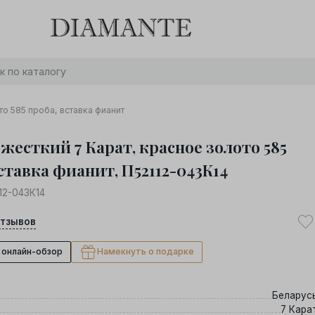
Баслет с бриллиантом в подарок! Осталось:
0
0
0
0
:
:
:
дней
часов
минут
секунд
Хочу!
то 585 проба, вставка фианит
жесткий 7 Карат, красное золото 585
ставка фианит, П52112-043К14
12-043К14
тзывов
 онлайн-обзор
Намекнуть о подарке
Беларус
7 Кара