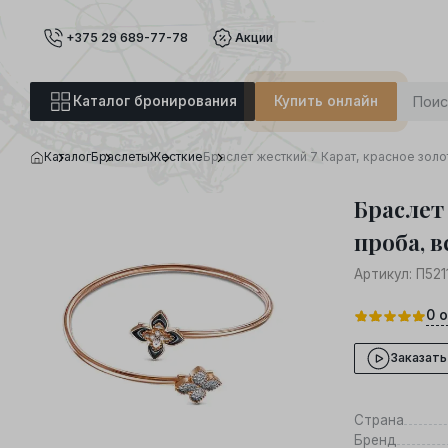
+375 29 689-77-78
Акции
Каталог бронирования
Купить онлайн
Каталог
Браслеты
Жесткие
Браслет жесткий 7 Карат, красное золо
Браслет 
проба, в
Артикул:
П521
0
о
Заказать
Страна
Бренд