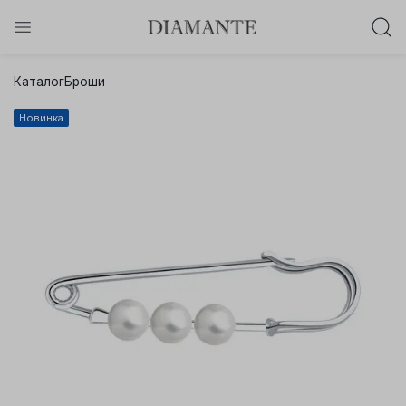
Баслет с бриллиантом в подарок!
Каталог
Броши
Осталось:
0
0
0
0
:
:
:
Новинка
дней
часов
минут
секунд
Хочу!